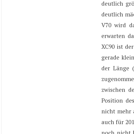
deutlich gr
deutlich mäc
V70 wird d
erwarten da
XC90 ist de
gerade klei
der Länge (
zugenommen 
zwischen de
Position d
nicht mehr 
auch für 201
noch nicht 