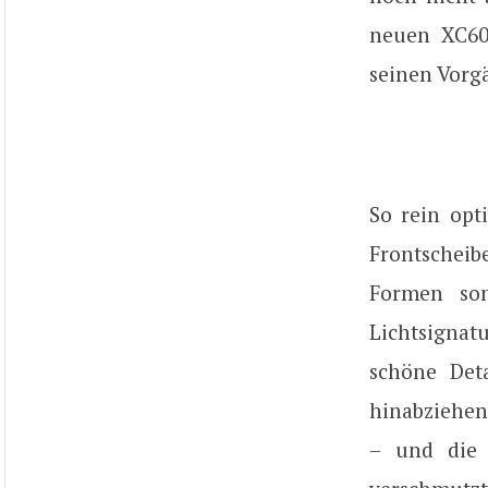
neuen XC60
seinen Vorg
So rein opt
Frontscheibe
Formen son
Lichtsignat
schöne Deta
hinabziehen
– und die 