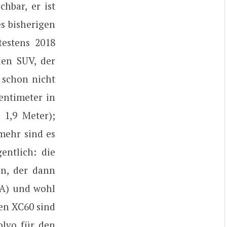
hbar, er ist
es bisherigen
estens 2018
den SUV, der
 schon nicht
entimeter in
 1,9 Meter);
mehr sind es
entlich: die
n, der dann
MA) und wohl
den XC60 sind
olvo für den