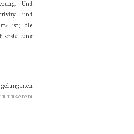
derung. Und
ctivity- und
rt» ist; die
hterstattung
g gelungenen
in unserem