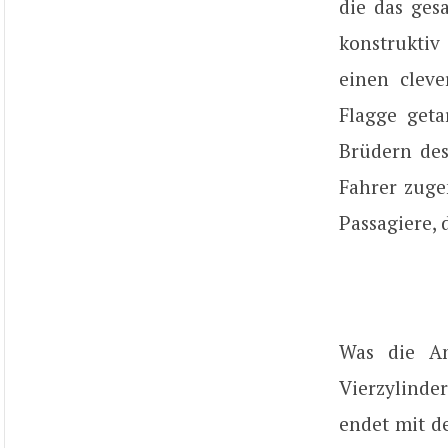
die das ges
konstruktiv
einen cleve
Flagge geta
Brüdern des
Fahrer zuge
Passagiere,
Was die Ant
Vierzylinde
endet mit d