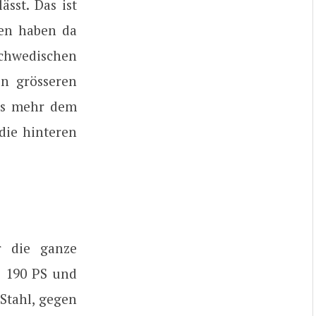
sst. Das ist
den haben da
schwedischen
en grösseren
was mehr dem
die hinteren
er die ganze
i 190 PS und
Stahl, gegen