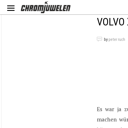
VOLVO 
by
peter ruch
Es war ja z
machen würd