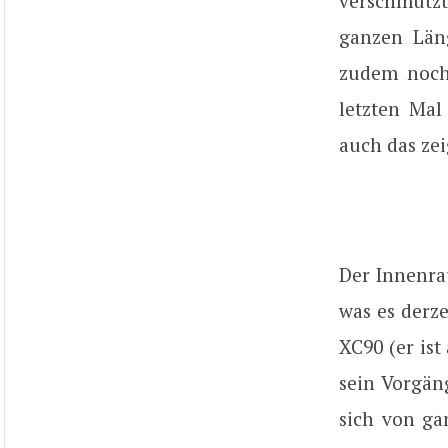
verschmutzt
ganzen Läng
zudem noch 
letzten Ma
auch das zei
Der Innenra
was es derze
XC90 (er ist
sein Vorgän
sich von ga