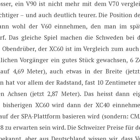
össer, ein V90 ist nicht mehr mit dem V70 vergleic
htiger – und auch deutlich teurer. Die Position d
ann wohl der V60 einnehmen, den man im spät
rf. Das gleiche Spiel machen die Schweden bei 
r Obendrüber, der XC60 ist im Vergleich zum auch
nlichen Vorgänger ein gutes Stück gewachsen, 6 Z
auf 4,69 Meter), auch etwas in der Breite (jetzt
hat vor allem der Radstand, fast 10 Zentimeter 
n Achsen (jetzt 2,87 Meter). Das heisst dann eig
es bisherigen XC60 wird dann der XC40 einnehme
auf der SPA-Plattform basieren wird (sondern: C
8 zu erwarten sein wird. Die Schweizer Preise für 
bekannt, aber aus Deutschland wissen wir, dass V