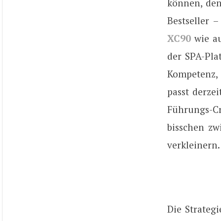
können, den
Bestseller 
XC90
wie a
der SPA-Pla
Kompetenz, 
passt derzei
Führungs-Cr
bisschen z
verkleinern.
Die Strateg