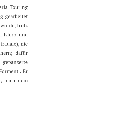
ria Touring
g gearbeitet
wurde, trotz
m Islero und
radale), nie
nern; dafür
f gepanzerte
 Formenti. Er
e», nach dem