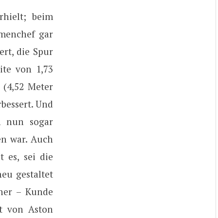
rhielt; beim
rmenchef gar
rt, die Spur
ite von 1,73
 (4,52 Meter
rbessert. Und
h nun sogar
en war. Auch
 es, sei die
eu gestaltet
cher – Kunde
st von Aston