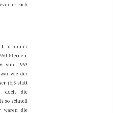
evor er sich
t erhöhter
350 Pferden,
TV von 1963
 war wie der
er (6,5 statt
, doch die
h so schnell
r waren die