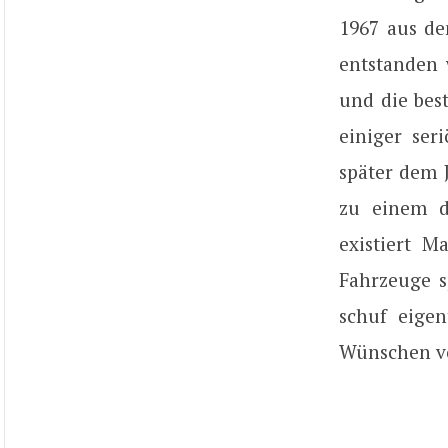
1967 aus d
entstanden 
und die bes
einiger ser
später dem 
zu einem d
existiert M
Fahrzeuge sp
schuf eigen
Wünschen vo