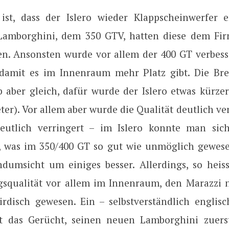
 ist, dass der Islero wieder Klappscheinwerfer e
 Lamborghini, dem 350 GTV, hatten diese dem Fi
len. Ansonsten wurde vor allem der 400 GT verbesse
, damit es im Innenraum mehr Platz gibt. Die Bre
b aber gleich, dafür wurde der Islero etwas kürzer
eter). Vor allem aber wurde die Qualität deutlich ve
eutlich verringert – im Islero konnte man sic
, was im 350/400 GT so gut wie unmöglich gewes
dumsicht um einiges besser. Allerdings, so heisst
gsqualität vor allem im Innenraum, den Marazzi n
rirdisch gewesen. Ein – selbstverständlich englis
ht das Gerücht, seinen neuen Lamborghini zuer