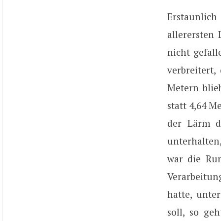
Erstaunlich
allerersten
nicht gefal
verbreitert
Metern blie
statt 4,64 M
der Lärm d
unterhalten
war die Run
Verarbeitun
hatte, unte
soll, so ge