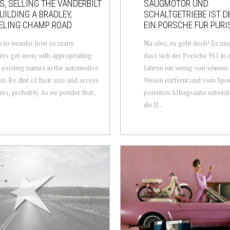
, SELLING THE VANDERBILT
SAUGMOTOR UND
BUILDING A BRADLEY,
SCHALTGETRIEBE IST D
ELING CHAMP ROAD
EIN PORSCHE FÜR PURI
s to wonder how so many
Na also, es geht doch! Es mag
rs get away with appropriating
dass sich der Porsche 911 in 
 existing names in the automotive
Jahren ein wenig von seinem
n. By dint of their size and access
Wesen entfernt und vom Sp
ers, probably. As we ponder that,
potenten Alltagsauto entwicke
die U...