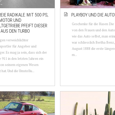
EIE RADIKALE: MIT 500 PS,
PLAYBOY UND DIE AUTO
MOTOR UND
Geschenke für die Hasen Die
TGETRIEBE PFEIFT DIESER
von den Frauen und den Autos 
 AUS DEN TURBO
wie das Auto selbst, man erin
en verweichlichter
war schliesslich Bertha Benz,
sportler für Angeber und
August 1888 die erste länger
ger. Es mag ja sein, dass sich der
m...
 911 in den letzten Jahren ein
von seinem eigenen Wesen
 hat. Und die Umstellu...