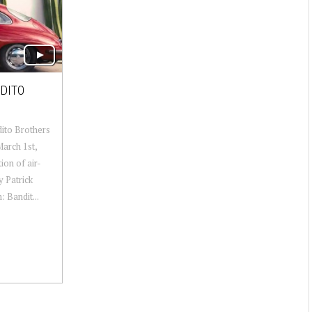
NDITO
dito Brothers
March 1st,
ion of air-
 Patrick
 Bandit...