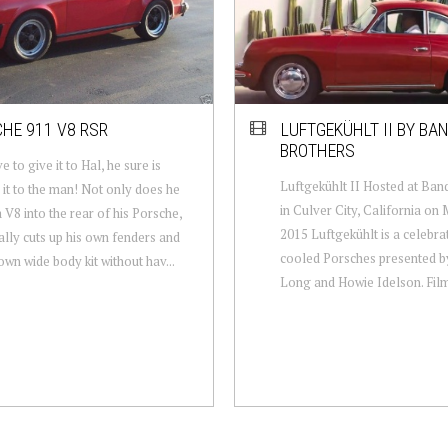
HE 911 V8 RSR
LUFTGEKÜHLT II BY BA
BROTHERS
 to give it to Hal, he sure is
Luftgekühlt II Hosted at Ban
g it to the man! Not only does he
in Culver City, California on 
 V8 into the rear of his Porsche,
2015 Luftgekühlt is a celebrat
ally cuts up his own fenders and
cooled Porsches presented by
 own wide body kit without hav...
Long and Howie Idelson. Film: