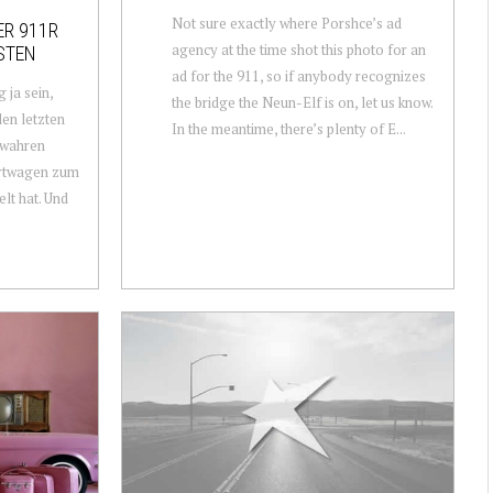
Not sure exactly where Porshce’s ad
ER 911R
agency at the time shot this photo for an
STEN
ad for the 911, so if anybody recognizes
 ja sein,
the bridge the Neun-Elf is on, let us know.
den letzten
In the meantime, there’s plenty of E...
 wahren
ortwagen zum
lt hat. Und