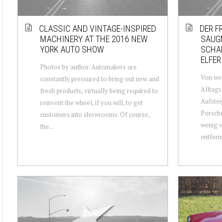
CLASSIC AND VINTAGE-INSPIRED
DER FR
MACHINERY AT THE 2016 NEW
SAUG
YORK AUTO SHOW
SCHAL
ELFER
Photos by author. Automakers are
Von weg
constantly pressured to bring out new and
Alltags
fresh products, virtually being required to
Aufstei
reinvent the wheel, if you will, to get
Porsche
customers into showrooms. Of course,
wenig 
the...
entfernt