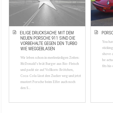
EILIGE DRUCKSACHE: MIT DEM
PORSC
NEUEN PORSCHE 911 SIND DIE
You have
VORBEHALTE GEGEN DEN TURBO
stickin
WIE WEGGEBLASEN
shove a
Wir leben schon in merkwürdigen Zeiten:
he actu
McDonald’s brät Burger aus Bio-Fleisch
fits his
und packt sie auf Vollkorn-Brötchen,
Coca-Cola lässt den Zucker weg und jetzt
mustert Porsche beim Elfer auch noch
den S...