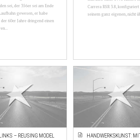
den sei, der 356er sei am Ende
Carrera RSR 3.8, konfiguriert
Laufbahn gewesen, er habe
seinem ganz eigenen, nicht üb
der 60er Jahre dringend einen
en...
LINKS – REUSING MODEL
HANDWERKSKUNST: MIT