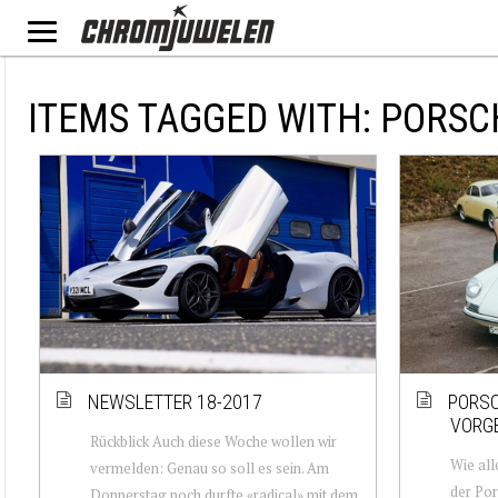
ITEMS TAGGED WITH: PORSC
NEWSLETTER 18-2017
PORSC
VORG
Rückblick Auch diese Woche wollen wir
Wie all
vermelden: Genau so soll es sein. Am
der Por
Donnerstag noch durfte «radical» mit dem