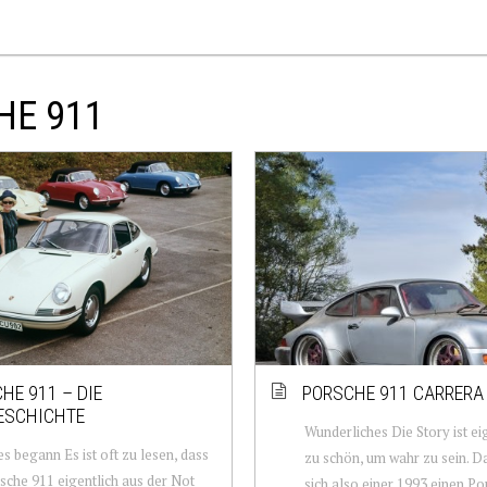
HE 911
HE 911 – DIE
PORSCHE 911 CARRERA 
ESCHICHTE
Wunderliches Die Story ist eig
es begann Es ist oft zu lesen, dass
zu schön, um wahr zu sein. Da
sche 911 eigentlich aus der Not
sich also einer 1993 einen P