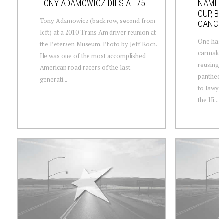
TONY ADAMOWICZ DIES AT 75
NAMES
CUP, 
Tony Adamowicz (back row, second from
CANC
left) at a 2010 Trans Am driver reunion at
One ha
the Petersen Museum. Photo by Jeff Koch.
carmake
He was one of the most accomplished
reusing
American road racers of the last
pantheo
generati...
to lawy
the Hi...