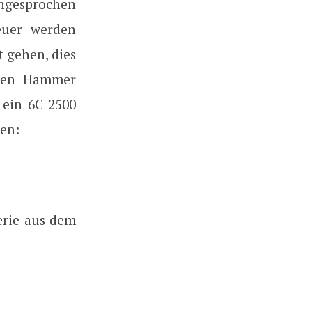
 angesprochen
euer werden
 gehen, dies
 den Hammer
 ein 6C 2500
ken:
erie aus dem