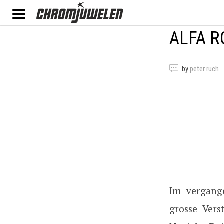
ALFA R
by
peter ruch
Im vergang
grosse Ver