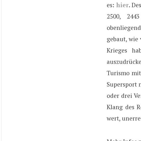
es:
hier
. De
2500, 244
obenliegend
gebaut, wie 
Krieges ha
auszudrücke
Turismo mit
Supersport 
oder drei Ve
Klang des R
wert, unerre