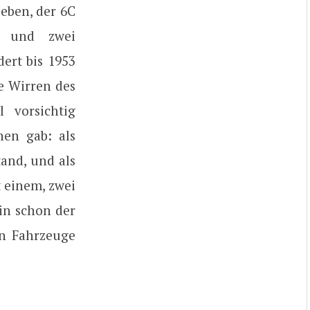
eben, der 6C
f und zwei
ert bis 1953
ie Wirren des
 vorsichtig
nen gab: als
and, und als
 einem, zwei
ein schon der
en Fahrzeuge