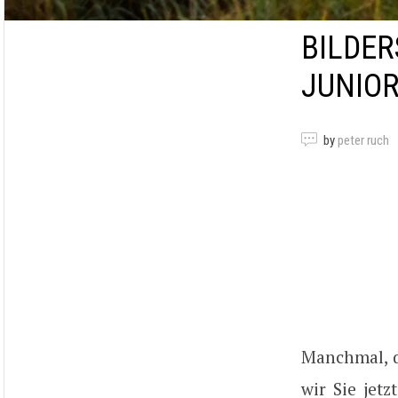
BILDER
JUNIO
by
peter ruch
Manchmal, d
wir Sie jet