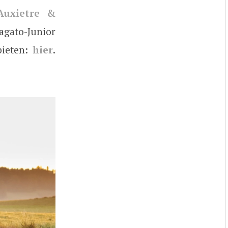
Auxietre &
gato-Junior
bieten:
hier
.