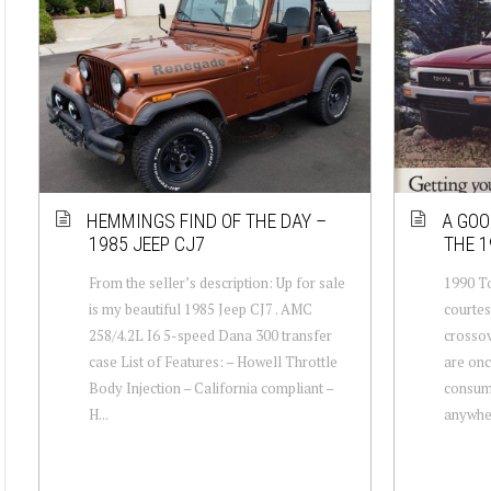
HEMMINGS FIND OF THE DAY –
A GOO
1985 JEEP CJ7
THE 1
From the seller’s description: Up for sale
1990 T
is my beautiful 1985 Jeep CJ7 . AMC
courtes
258/4.2L I6 5-speed Dana 300 transfer
crossov
case List of Features: – Howell Throttle
are onc
Body Injection – California compliant –
consume
H...
anywher