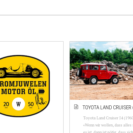
TOYOTA LAND CRUISER 
Toyota Land Cruiser J4 (196
«Wenn wir wollen, dass alles s
es ist, dann ist nötig, dass sic