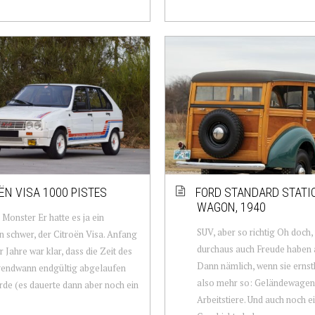
ËN VISA 1000 PISTES
FORD STANDARD STATI
WAGON, 1940
 Monster Er hatte es ja ein
SUV, aber so richtig Oh doch,
n schwer, der Citroën Visa. Anfang
durchaus auch Freude haben 
r Jahre war klar, dass die Zeit des
Dann nämlich, wenn sie ernsth
gendwann endgültig abgelaufen
also mehr so: Geländewagen
rde (es dauerte dann aber noch ein
Arbeitstiere. Und auch noch 