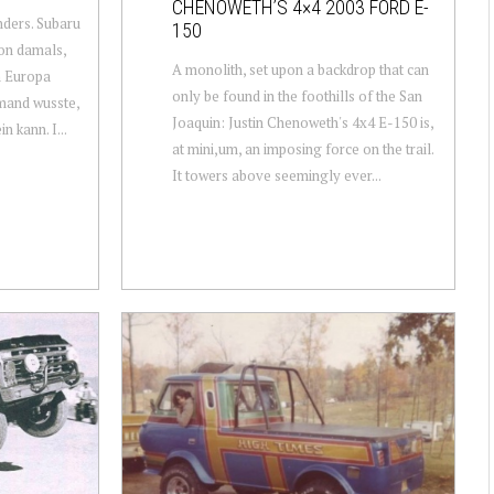
CHENOWETH’S 4×4 2003 FORD E-
nders. Subaru
150
on damals,
A monolith, set upon a backdrop that can
h Europa
only be found in the foothills of the San
mand wusste,
Joaquin: Justin Chenoweth's 4x4 E-150 is,
n kann. I...
at mini,um, an imposing force on the trail.
It towers above seemingly ever...