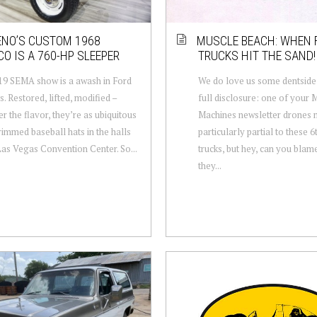
ENO’S CUSTOM 1968
MUSCLE BEACH: WHEN 
O IS A 760-HP SLEEPER
TRUCKS HIT THE SAND!
9 SEMA show is a awash in Ford
We do love us some dentside
. Restored, lifted, modified –
full disclosure: one of your 
r the flavor, they’re as ubiquitous
Machines newsletter drones 
-rimmed baseball hats in the halls
particularly partial to these 
Las Vegas Convention Center. So...
trucks, but hey, can you blam
they...