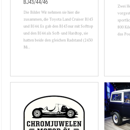
BJ43/44/46
Zwei He
Die Bilder Wir nehmen sie hier die
vorgest
zusammen, die Toyota Land Cruiser BJ43
sportli
und BJ44. Es gab den BJ43 nur mit Softtop
800 Kil
und den BJ44 als Soft- und Hardtop, sie
das Pod
hatten beide den gleichen Radstand (2430
Mi...