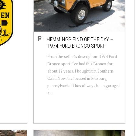
HEMMINGS FIND OF THE DAY –
1974 FORD BRONCO SPORT
From the seller’s description: 1974 Ford
Bronco sport, Ive had this Bronco for
about 12 years. I bought it in Southern
Calif. Now it is located in Pittsburg
pennsylvania It has allways been garaged
a...