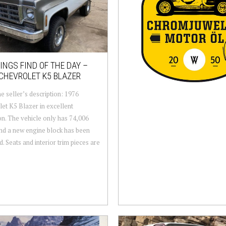
NGS FIND OF THE DAY –
CHEVROLET K5 BLAZER
e seller’s description: 1976
et K5 Blazer in excellent
on. The vehicle only has 74,006
nd a new engine block has been
d. Seats and interior trim pieces are