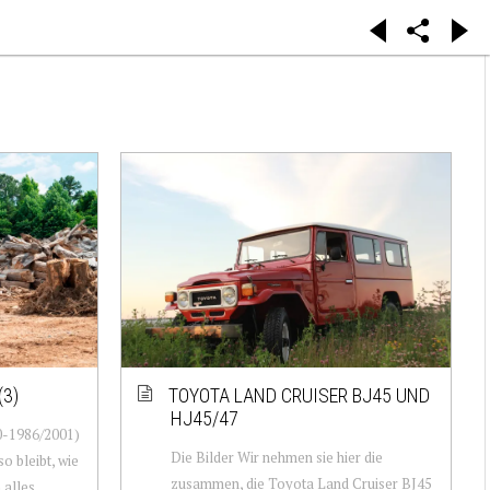
(3)
TOYOTA LAND CRUISER BJ45 UND
HJ45/47
0-1986/2001)
Die Bilder Wir nehmen sie hier die
o bleibt, wie
zusammen, die Toyota Land Cruiser BJ45
h alles