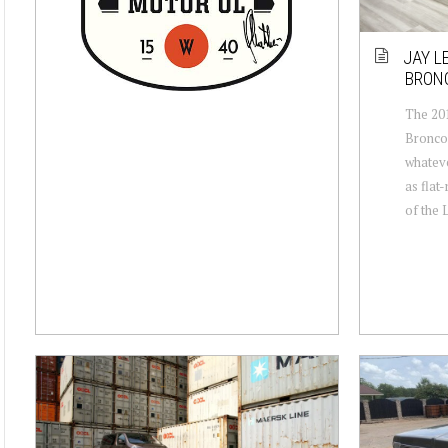
JAY L
BRONC
The 201
Broncos
whateve
as flat
of the 