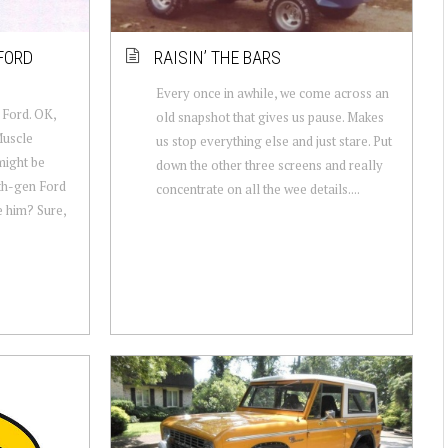
FORD
RAISIN’ THE BARS
Every once in awhile, we come across an
 Ford. OK,
old snapshot that gives us pause. Makes
Muscle
us stop everything else and just stare. Put
might be
down the other three screens and really
6th-gen Ford
concentrate on all the wee details....
e him? Sure,