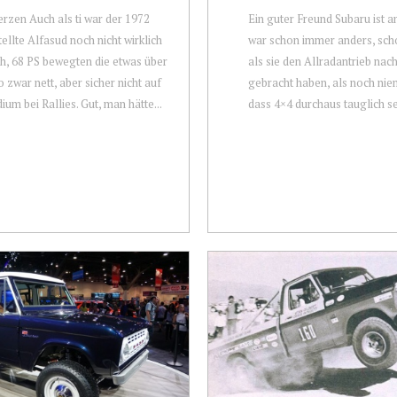
rzen Auch als ti war der 1972
Ein guter Freund Subaru ist a
ellte Alfasud noch nicht wirklich
war schon immer anders, sch
ch, 68 PS bewegten die etwas über
als sie den Allradantrieb nac
o zwar nett, aber sicher nicht auf
gebracht haben, als noch nie
ium bei Rallies. Gut, man hätte...
dass 4×4 durchaus tauglich sei