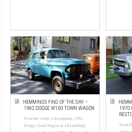
HEMMINGS FIND OF THE DAY –
HEMMI
1962 DODGE W100 TOWN WAGON
1970 
REST
From the seller’s description: 1962
From th
Dodge Town Wagon 4×4 Beautifully
picture