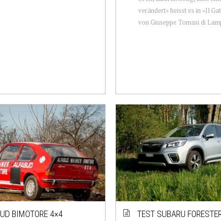
verändert» heisst es in «Il G
von Giuseppe Tomasi di Lamp
UD BIMOTORE 4×4
TEST SUBARU FORESTER