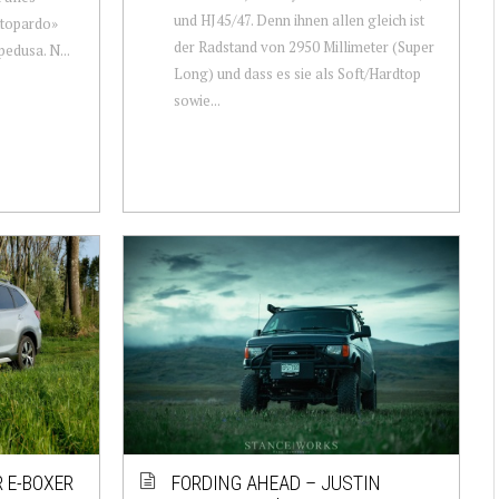
und HJ45/47. Denn ihnen allen gleich ist
attopardo»
der Radstand von 2950 Millimeter (Super
edusa. N...
Long) und dass es sie als Soft/Hardtop
sowie...
 E-BOXER
FORDING AHEAD – JUSTIN