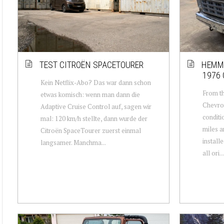
TEST CITROËN SPACETOURER
HEMMI
1976 
Kein Netflix-Abo? Das war dann schon
From th
etwas komisch: wenn man dann die
Chevrol
Adaptive Cruise Control auf, sagen wir
conditi
mal: 120 km/h stellte, dann wurde der
miles a
Citroën SpaceTourer zuerst einmal
installe
langsamer. Manchma...
all ori...