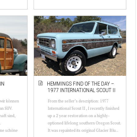
ON
HEMMINGS FIND OF THE DAY –
1977 INTERNATIONAL SCOUT II
 wir können
From the seller’s description: 1977
an SUV.
International Scout II , I recently finished
aft sind,
up a 2 year restoration on a highly-
.
optioned lifelong southern Oregon Scout.
eine schöne
It was repainted its original Glacier Blu...