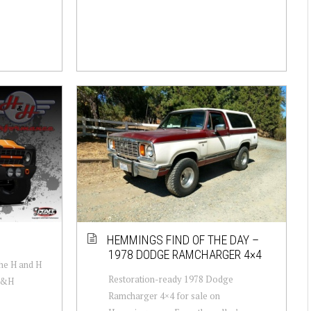
HEMMINGS FIND OF THE DAY –
1978 DODGE RAMCHARGER 4×4
the H and H
Restoration-ready 1978 Dodge
H&H
Ramcharger 4×4 for sale on