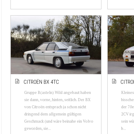
CITROËN BX 4TC
CITRO
Gruppe B(asteln) Wild angebaut haben
Kleines
sie dann, vorne, hinten, seitlich. Der BX
bissche
von Citroën entsprach ja schon nicht
der 70e
dringend dem allgemein gültigen
2CV ir
Geschmack (und wäre beinahe ein Volvo
sein wü
geworden, sie...
b...