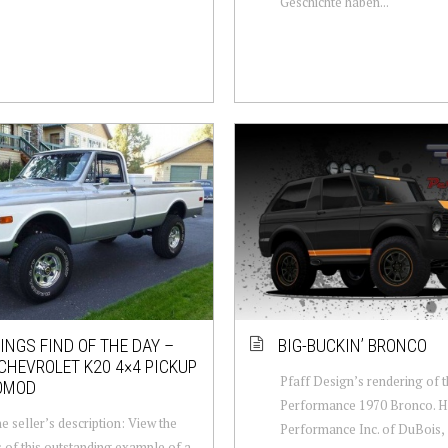
Geschichte haben...
NGS FIND OF THE DAY –
BIG-BUCKIN’ BRONCO
CHEVROLET K20 4×4 PICKUP
Pfaff Design’s rendering of 
OMOD
Performance 1970 Bronco. 
e seller’s description: View the
Performance Inc. of DuBois,
s of this outstanding example of a