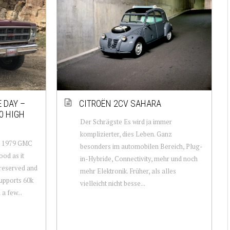
 DAY –
CITROËN 2CV SAHARA
0 HIGH
Der Schrägste Es wird ja immer
komplizierter, dies Leben. Ganz
n: 1979 GMC
besonders im automobilen Bereich, Plug-
ood as it
in-Hybride, Connectivity, mehr und noch
preserved and
mehr Elektronik. Früher, als alles
upports 60k
vielleicht nicht besse...
 a few...