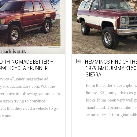
D THING MADE BETTER –
HEMMINGS FIND OF THE
990 TOYOTA 4RUNNER
1979 GMC JIMMY K150
SIERRA
oyota 4Runner magazine ad
From the seller’s descriptio
y ProductionCars.com. With the
Jimmy , K5 Jimmy drives as g
er craze in full swing, automakers
looks. It has been very well 
e again trying to convince
maintained. Documentation s
rs that they need a vehicle to go
actual miles. It is original with
e and...