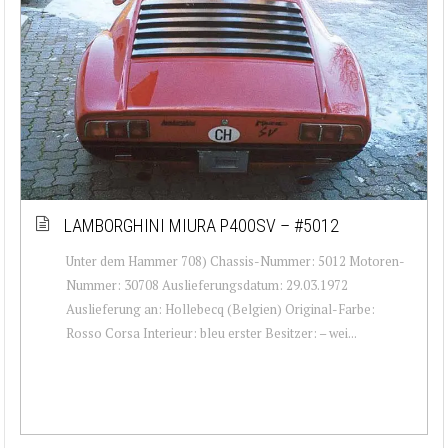
LAMBORGHINI MIURA P400SV – #5012
Unter dem Hammer 708) Chassis-Nummer: 5012 Motoren-
Nummer: 30708 Auslieferungsdatum: 29.03.1972
Auslieferung an: Hollebecq (Belgien) Original-Farbe:
Rosso Corsa Interieur: bleu erster Besitzer: – wei...