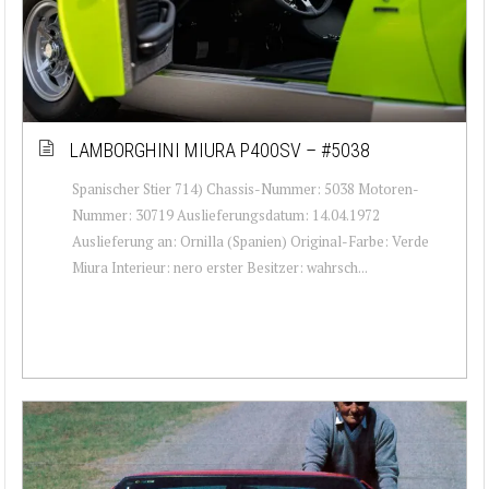
LAMBORGHINI MIURA P400SV – #5038
Spanischer Stier 714) Chassis-Nummer: 5038 Motoren-
Nummer: 30719 Auslieferungsdatum: 14.04.1972
Auslieferung an: Ornilla (Spanien) Original-Farbe: Verde
Miura Interieur: nero erster Besitzer: wahrsch...