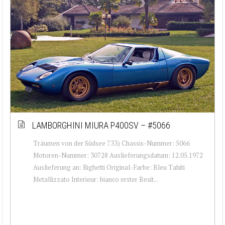
LAMBORGHINI MIURA P400SV – #5066
Träumen von der Südsee 733) Chassis-Nummer: 5066
Motoren-Nummer: 30728 Auslieferungsdatum: 12.05.1972
Auslieferung an: Righetti Original-Farbe: Bleu Tahiti
Metallizzato Interieur: bianco erster Besit...