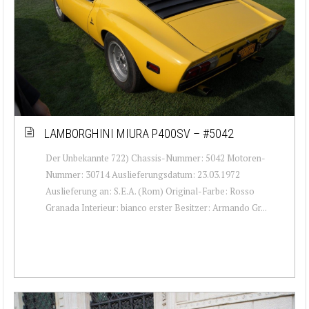
LAMBORGHINI MIURA P400SV – #5042
Der Unbekannte 722) Chassis-Nummer: 5042 Motoren-
Nummer: 30714 Auslieferungsdatum: 23.03.1972
Auslieferung an: S.E.A. (Rom) Original-Farbe: Rosso
Granada Interieur: bianco erster Besitzer: Armando Gr...