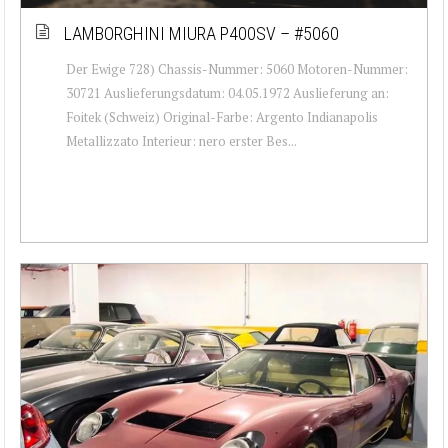
LAMBORGHINI MIURA P400SV – #5060
Der Ewige 728) Chassis-Nummer: 5060 Motoren-Nummer:
30721 Auslieferungsdatum: 04.05.1972 Auslieferung an:
Foitek (Schweiz) Original-Farbe: Argento Indianapolis
Metallizzato Interieur: nero erster Bes...