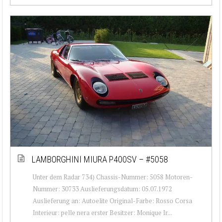
LAMBORGHINI MIURA P400SV – #5058
Unter dem Radar 734) Chassis-Nummer: 5058 Motoren-
Nummer: 30733 Auslieferungsdatum: 05.07.1972
Auslieferung an: Autoelite Original-Farbe: Rosso Corsa
Interieur: pelle nera erster Besitzer: Monique Ir...