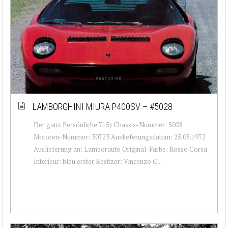
LAMBORGHINI MIURA P400SV – #5028
Der ganz Persönliche 715) Chassis-Nummer: 5028
Motoren-Nummer: 30723 Auslieferungsdatum: 25.05.1972
Auslieferung an: Lamborauto Original-Farbe: Rosso Corsa
Interieur: bleu erster Besitzer: Vincenzo C...