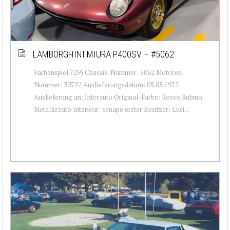
LAMBORGHINI MIURA P400SV – #5062
Farbenspiel 729) Chassis-Nummer: 5062 Motoren-
Nummer: 30722 Auslieferungsdatum: 05.05.1972
Auslieferung an: Interauto Original-Farbe: Rosso Rubino
Metallizzato Interieur: senape erster Besitzer: Luci...