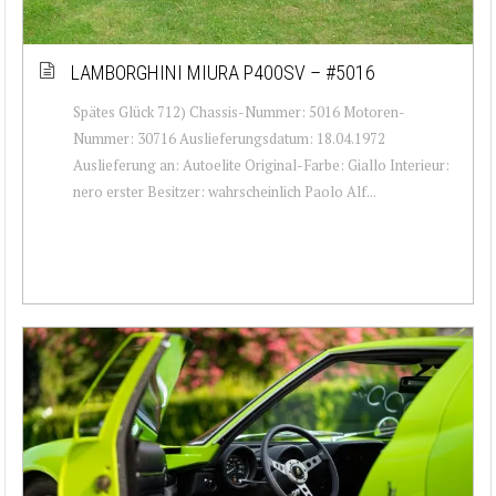
LAMBORGHINI MIURA P400SV – #5016
Spätes Glück 712) Chassis-Nummer: 5016 Motoren-
Nummer: 30716 Auslieferungsdatum: 18.04.1972
Auslieferung an: Autoelite Original-Farbe: Giallo Interieur:
nero erster Besitzer: wahrscheinlich Paolo Alf...