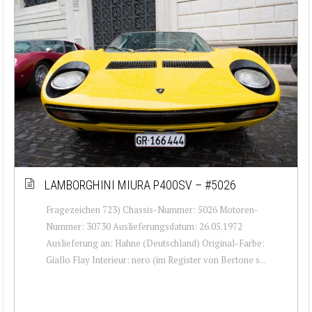
LAMBORGHINI MIURA P400SV – #5026
Fragezeichen 723) Chassis-Nummer: 5026 Motoren-
Nummer: 30730 Auslieferungsdatum: 26.05.1972
Auslieferung an: Hahne (Deutschland) Original-Farbe:
Giallo Flay Interieur: nero (im Register von Bertone s...