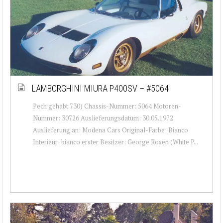
LAMBORGHINI MIURA P400SV – #5064
Pech gehabt 730) Chassis-Nummer: 5064 Motoren-
Nummer: 30726 Auslieferungsdatum: 30.05.1972
Auslieferung an: Modena Cars Original-Farbe: Bianco
Interieur: bianco erster Besitzer: George Rosen (White P...