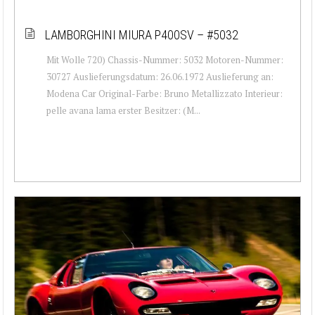
LAMBORGHINI MIURA P400SV – #5032
Mit Wolle 720) Chassis-Nummer: 5032 Motoren-Nummer:
30727 Auslieferungsdatum: 26.06.1972 Auslieferung an:
Modena Car Original-Farbe: Bruno Metallizzato Interieur:
pelle avana lama erster Besitzer: (M...