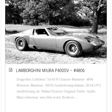
LAMBORGHINI MIURA P400SV – #4806
Doppeltes Lottchen 716/619) Chassis-Nummer: 4806
Motoren-Nummer: 30592 Auslieferungsdatum: 28.04.1972
Auslieferung an: Hahne/Grässer Original-Farbe: Giallo
Miura Interieur: nero/blu erster Besitzer: ...