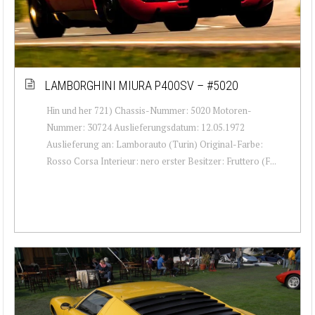
LAMBORGHINI MIURA P400SV – #5020
Hin und her 721) Chassis-Nummer: 5020 Motoren-
Nummer: 30724 Auslieferungsdatum: 12.05.1972
Auslieferung an: Lamborauto (Turin) Original-Farbe:
Rosso Corsa Interieur: nero erster Besitzer: Fruttero (F...