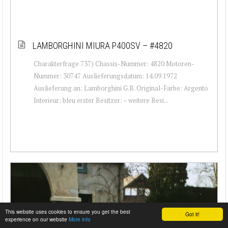
LAMBORGHINI MIURA P400SV – #4820
Charakterfrage 737) Chassis-Nummer: 4820 Motoren-
Nummer: 30747 Auslieferungsdatum: 14.09.1972
Auslieferung an: Lamborghini G.B. Original-Farbe: Argento
Interieur: bleu erster Besitzer: – weitere Besi...
This website uses cookies to ensure you get the best
Got it!
experience on our website
More info