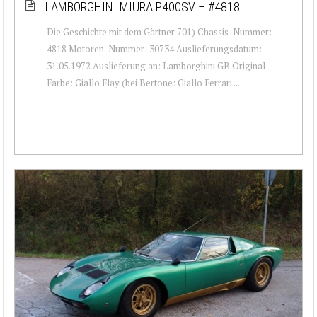
LAMBORGHINI MIURA P400SV – #4818
Die Geschichte mit dem Gärtner 701) Chassis-Nummer:
4818 Motoren-Nummer: 30734 Auslieferungsdatum:
31.05.1972 Auslieferung an: Lamborghini GB Original-
Farbe: Giallo Flay (bei Bertone: Giallo Ferrari ...