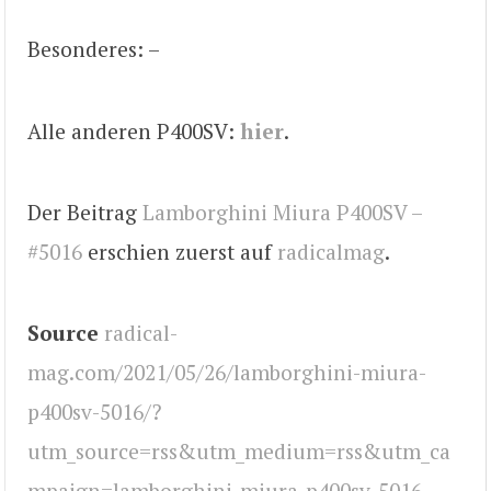
Besonderes: –
Alle anderen P400SV:
hier
.
Der Beitrag
Lamborghini Miura P400SV –
#5016
erschien zuerst auf
radicalmag
.
Source
radical-
mag.com/2021/05/26/lamborghini-miura-
p400sv-5016/?
utm_source=rss&utm_medium=rss&utm_ca
mpaign=lamborghini-miura-p400sv-5016