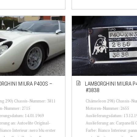
RGHINI MIURA P400S –
LAMBORGHINI MIURA P
1
#3838
ung 290) Chassis-Nummer: 3811
Chämeleon 298) Chassis-Nu
n-Nummer: 2715
Motoren-Nummer: 2655
erungsdatum: 14.01.1969
Auslieferungsdatum: 13.12.1
erung an: Autoelite Original-
Auslieferung an: Carpanelli 
Bianco Interieur: nero blu erster
Farbe: Bianco Interieur: pan