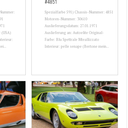
#4851
s-Nummer:
Spezialfarbe 591) Chassis-Nummer: 4851
91
Motoren-Nummer: 30610
971
Auslieferungsdatum: 27.01.1971
r (USA)
Auslieferung an: Autoelite Original-
nterieur:
Farbe: Blu Spettrale Mteallizzato
ei...
Interieur: pelle senape (Bertone mein...