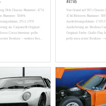
6
#4746
eug 584) Chassis-Nummer: 4776
Von Grund auf 587) Chassi
n-Nummer: 30494
4746 Motoren-Nummer: 305
erungsdatum: 29.11.1970
Auslieferungsdatum: 17.03.1
erung an: Carpanelli Original-
Auslieferung an: Modena Ca
Rosso Corsa Interieur: pelle
Original-Farbe: Giallo Flay I
erster Besitzer: – weitere Bes...
pelle nera erster Besitzer: – w