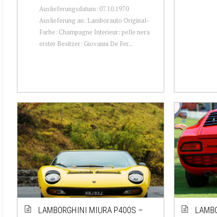
Auslieferungsdatum: 07.10.1970
Auslieferung an: Lamborauto Original-
Farbe: Champagne Interieur: pelle nera
erster Besitzer: Giovanni De Fer...
LAMBORGHINI MIURA P400S –
LAMBO