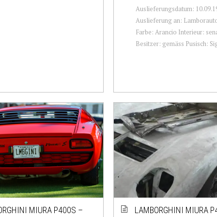
Auslieferungsdatum: 10.09.1
Auslieferung an: Lamborauto
Farbe: Arancio Interieur: sen
Besitzer: gemäss Pusisch: Sig. 
RGHINI MIURA P400S –
LAMBORGHINI MIURA P