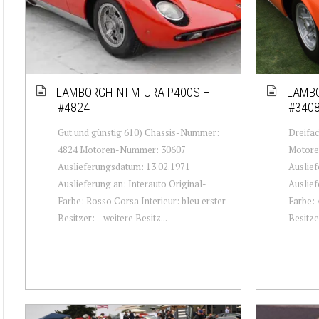
LAMBORGHINI MIURA P400S –
LAMBO
#4824
#340
Gut und günstig 610) Chassis-Nummer:
Dreifa
4824 Motoren-Nummer: 30607
Motore
Auslieferungsdatum: 13.02.1971
Auslief
Auslieferung an: Interauto Original-
Auslief
Farbe: Rosso Corsa Interieur: bleu erster
Farbe: 
Besitzer: – weitere Besitz...
Besitze