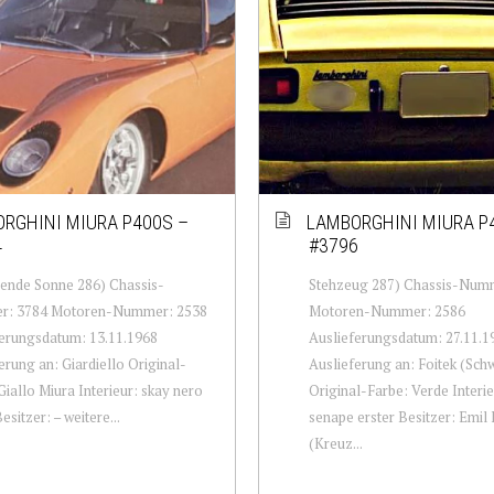
RGHINI MIURA P400S –
LAMBORGHINI MIURA P
4
#3796
ende Sonne 286) Chassis-
Stehzeug 287) Chassis-Num
: 3784 Motoren-Nummer: 2538
Motoren-Nummer: 2586
erungsdatum: 13.11.1968
Auslieferungsdatum: 27.11.1
erung an: Giardiello Original-
Auslieferung an: Foitek (Sch
Giallo Miura Interieur: skay nero
Original-Farbe: Verde Interie
esitzer: – weitere...
senape erster Besitzer: Emil 
(Kreuz...