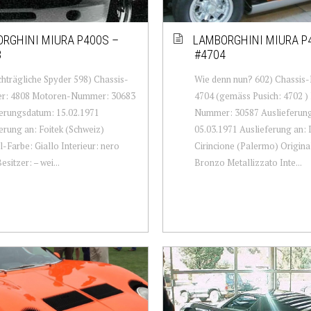
RGHINI MIURA P400S –
LAMBORGHINI MIURA P
8
#4704
hträgliche Spyder 598) Chassis-
Wie denn nun? 602) Chassi
: 4808 Motoren-Nummer: 30683
4704 (gemäss Pusich: 4702 )
erungsdatum: 15.02.1971
Nummer: 30587 Auslieferun
erung an: Foitek (Schweiz)
05.03.1971 Auslieferung an: 
l-Farbe: Giallo Interieur: nero
Cirincione (Palermo) Origina
esitzer: – wei...
Bronzo Metallizzato Inte...