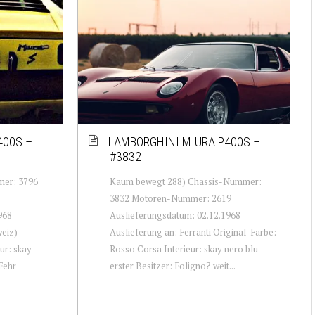
400S –
LAMBORGHINI MIURA P400S –
#3832
mer: 3796
Kaum bewegt 288) Chassis-Nummer:
3832 Motoren-Nummer: 2619
968
Auslieferungsdatum: 02.12.1968
weiz)
Auslieferung an: Ferranti Original-Farbe:
ur: skay
Rosso Corsa Interieur: skay nero blu
Fehr
erster Besitzer: Foligno? weit...