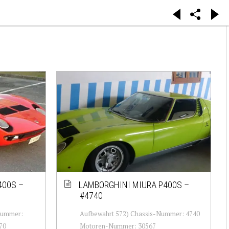
400S –
LAMBORGHINI MIURA P400S –
#4740
Nummer:
Aufbewahrt 572) Chassis-Nummer: 4740
70
Motoren-Nummer: 30567