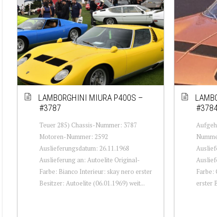
LAMBORGHINI MIURA P400S –
LAMBO
#3787
#378
Teuer 285) Chassis-Nummer: 3787
Aufgeh
Motoren-Nummer: 2592
Nummer
Auslieferungsdatum: 26.11.1968
Auslief
Auslieferung an: Autoelite Original-
Auslief
Farbe: Bianco Interieur: skay nero erster
Farbe: 
Besitzer: Autoelite (06.01.1969) weit...
erster B