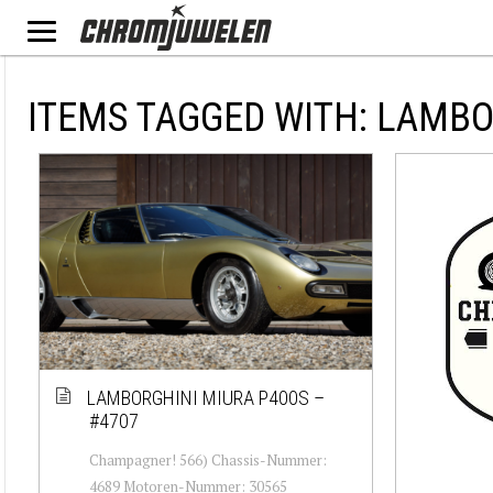
ITEMS TAGGED WITH: LAMBO
LAMBORGHINI MIURA P400S –
#4707
Champagner! 566) Chassis-Nummer:
4689 Motoren-Nummer: 30565