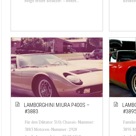
beige erster Besitzer: – weiter...
Besitzer
LAMBORGHINI MIURA P400S –
LAMBO
#3883
#389
Für den Diktator 310) Chassis-Nummer:
Famili
3883 Motoren-Nummer: 2928
3895 M