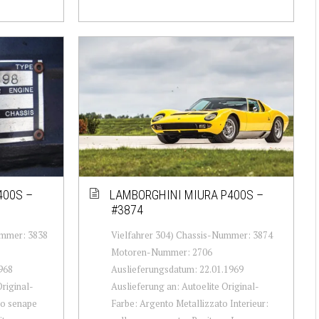
400S –
LAMBORGHINI MIURA P400S –
#3874
mmer: 3838
Vielfahrer 304) Chassis-Nummer: 3874
Motoren-Nummer: 2706
968
Auslieferungsdatum: 22.01.1969
Original-
Auslieferung an: Autoelite Original-
no senape
Farbe: Argento Metallizzato Interieur: