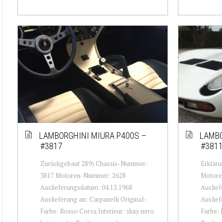
LAMBORGHINI MIURA P400S –
LAMBO
#3817
#381
Zurückgebaut 289) Chassis-Nummer:
Erklär
3817 Motoren-Nummer: 2628
Motore
Auslieferungsdatum: 04.12.1968
Auslief
Auslieferung an: Carpanelli Original-
Auslief
Farbe: Rosso Corsa Interieur: skay nero
Farbe: 