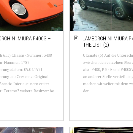
RGHINI MIURA P400S –
LAMBORGHINI MIURA P
8
THE LIST (2)
ch 611) Chassis-Nummer: 3408
Ultimate (5) Auf die Untersch
n-Nummer: 1787
zwischen den einzelnen Miur
erungsdatum: 09.04.1971
also P400, P400S und P400SV
erung an: Crescenzi Original-
an anderer Stelle vertieft ein
Arancio Interieur: nero erster
machen wir weiter mit dem zw
r: Teramo? weitere Besitzer: be...
der ...