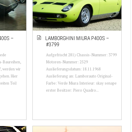
400S –
LAMBORGHINI MIURA P400S –
#3799
iede
Aufgefrischt 281) Chassis-Nummer: 3799
a-Baureihen,
Motoren-Nummer: 2529
, werden wir
Auslieferungsdatum: 18.11.1968
gehen. Hier
Auslieferung an: Lamborauto Original-
eiten Teil
Farbe: Verde Miura Interieur: skay senape
erster Besitzer: Piero Quadro...