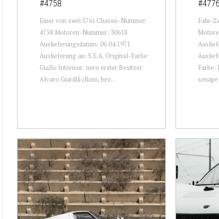
#4758
#477
Einer von zwei 576) Chassis-Nummer:
Fahr-Z
4758 Motoren-Nummer: 30618
Motore
Auslieferungsdatum: 06.04.1971
Auslief
Auslieferung an: S.E.A. Original-Farbe:
Auslief
Giallo Interieur: nero erster Besitzer:
Farbe: 
Alvaro Giardili (Rom, bez...
senape 