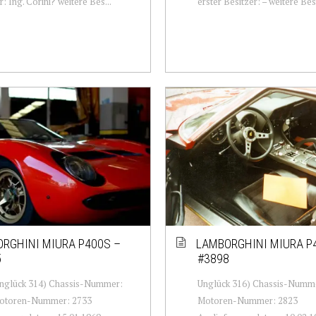
: Ing. Corini? weitere Bes...
erster Besitzer: – weitere Besi
RGHINI MIURA P400S –
LAMBORGHINI MIURA P
5
#3898
englück 314) Chassis-Nummer:
Unglück 316) Chassis-Numm
otoren-Nummer: 2733
Motoren-Nummer: 2823