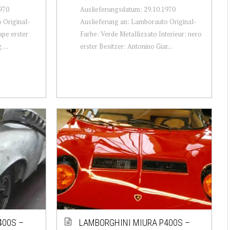
970
Auslieferungsdatum: 29.10.1970
 Original-
Auslieferung an: Lamborauto Original-
ape erster
Farbe: Verde Metallizzato Interieur: nero
...
erster Besitzer: Antonino Giar...
400S –
LAMBORGHINI MIURA P400S –