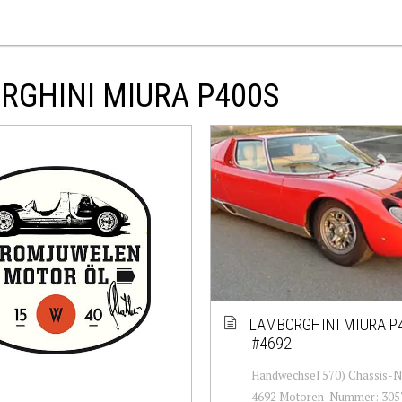
RGHINI MIURA P400S
LAMBORGHINI MIURA P
#4692
Handwechsel 570) Chassis-
4692 Motoren-Nummer: 305