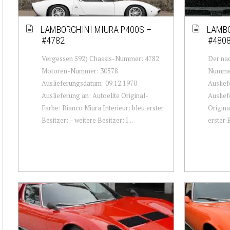
LAMBORGHINI MIURA P400S –
LAMBO
#4782
#480
Vergessen 592) Chassis-Nummer: 4782
Der nac
Motoren-Nummer: 30578
Nummer
Auslieferungsdatum: 09.12.1970
Auslief
Auslieferung an: Autoelite Original-
Auslief
Farbe: Bianco Miura Interieur: bleu erster
Origina
Besitzer: – weitere Besitzer: I...
erster B