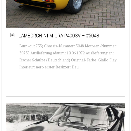
LAMBORGHINI MIURA P400SV – #5048
Burn-out 735) Chassis-Nummer: 5048 Motoren-Nummer:
30735 Auslieferungsdatum: 10.06.1972 Auslieferung an:
Fischer Schulze (Deutschland) Original-Farbe: Giallo Flay
Interieur: nero erster Besitzer: Deu...