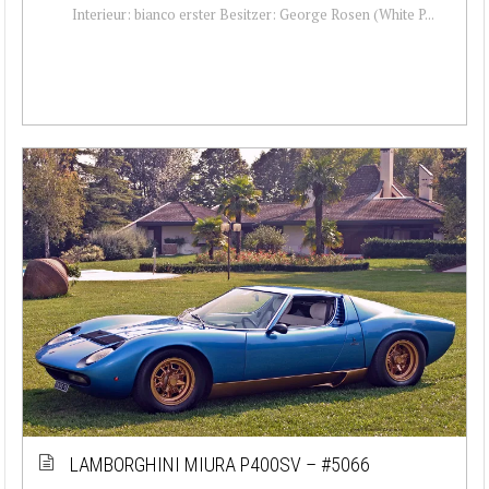
Interieur: bianco erster Besitzer: George Rosen (White P...
LAMBORGHINI MIURA P400SV – #5066