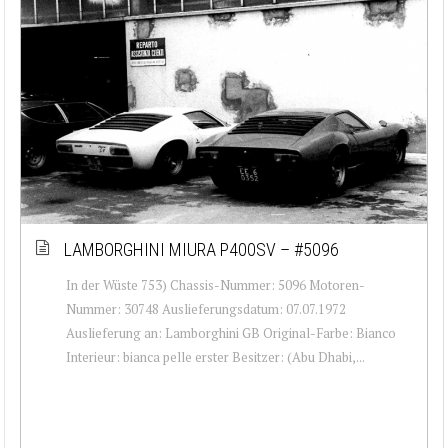
LAMBORGHINI MIURA P400SV – #5096
In der Wüste 753) Chassis-Nummer: 5096 Motoren-
Nummer: 30748 Auslieferungsdatum: 07.07.1972
Auslieferung an: Lamborghini GB Original-Farbe: Bianco
Interieur: bianca pelle erster Besitzer: (Abu Dhabi,...