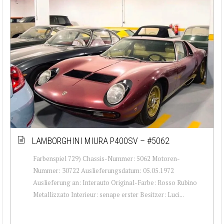
LAMBORGHINI MIURA P400SV – #5062
Farbenspiel 729) Chassis-Nummer: 5062 Motoren-
Nummer: 30722 Auslieferungsdatum: 05.05.1972
Auslieferung an: Interauto Original-Farbe: Rosso Rubino
Metallizzato Interieur: senape erster Besitzer: Luci...