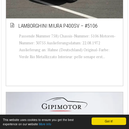
LAMBORGHINI MIURA P400SV – #5106
Passende Nummer 758) Chassis-Nummer: 5106 Motoren-
Nummer: 30755 Auslieferungsdatum: 22.08.1972
Auslieferung an: Hahne (Deutschland) Original-Farbe:
Verde Rio Metallizzato Interieur: pelle senape erst...
This website uses cookies to ensure you get the best
Got it!
experience on our website
More info