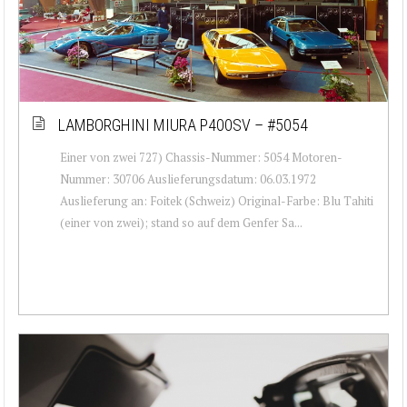
LAMBORGHINI MIURA P400SV – #5054
Einer von zwei 727) Chassis-Nummer: 5054 Motoren-
Nummer: 30706 Auslieferungsdatum: 06.03.1972
Auslieferung an: Foitek (Schweiz) Original-Farbe: Blu Tahiti
(einer von zwei); stand so auf dem Genfer Sa...