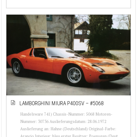
LAMBORGHINI MIURA P400SV – #5068
Handelsware 741) Chassis-Nummer: 5068 Motoren-
Nummer: 30736 Auslieferungsdatum: 28.06.1972
Auslieferung an: Hahne (Deutschland) Original-Farbe:
Arancio Interieur: bleu erster Besitzer: Poensgen (Deut...