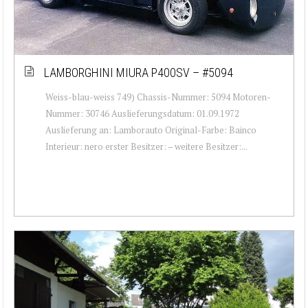
LAMBORGHINI MIURA P400SV – #5094
Weiss-blau-weiss 749) Chassis-Nummer: 5094 Motoren-
Nummer: 30746 Auslieferungsdatum: 01.09.1972
Auslieferung an: Lamborauto Original-Farbe: Bainco
Interieur: nero erster Besitzer: – weitere Besitzer:...