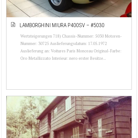
LAMBORGHINI MIURA P400SV – #5030
Wertsteigerungen 718) Chassis-Nummer: 5030 Motoren-
Nummer: 30725 Auslieferungsdatum: 17.05.1972
Auslieferung an: Voitures Paris Monceau Original-Farbe:
Oro Metallizzato Interieur: nero erster Besitze...