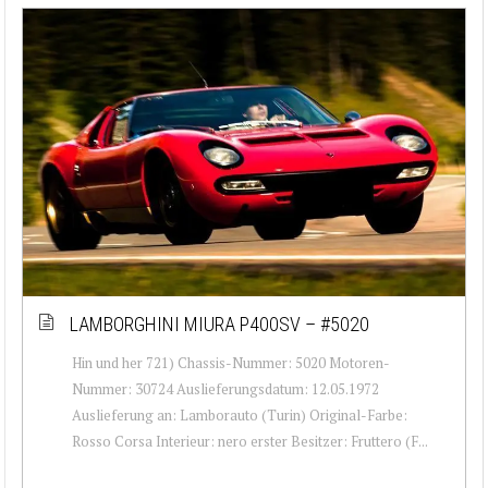
LAMBORGHINI MIURA P400SV – #5020
Hin und her 721) Chassis-Nummer: 5020 Motoren-
Nummer: 30724 Auslieferungsdatum: 12.05.1972
Auslieferung an: Lamborauto (Turin) Original-Farbe:
Rosso Corsa Interieur: nero erster Besitzer: Fruttero (F...