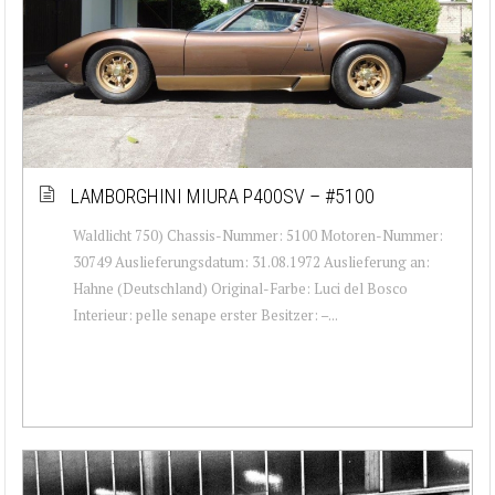
LAMBORGHINI MIURA P400SV – #5100
Waldlicht 750) Chassis-Nummer: 5100 Motoren-Nummer:
30749 Auslieferungsdatum: 31.08.1972 Auslieferung an:
Hahne (Deutschland) Original-Farbe: Luci del Bosco
Interieur: pelle senape erster Besitzer: –...