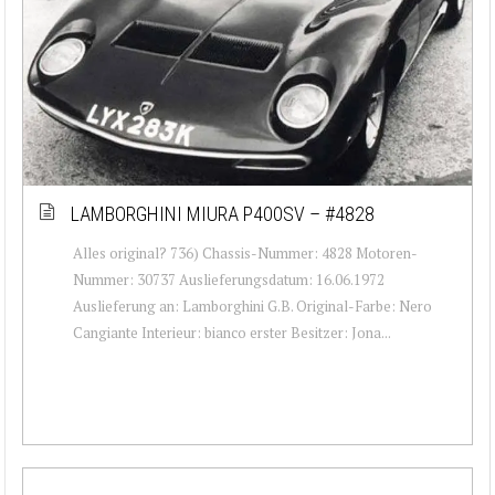
LAMBORGHINI MIURA P400SV – #4828
Alles original? 736) Chassis-Nummer: 4828 Motoren-
Nummer: 30737 Auslieferungsdatum: 16.06.1972
Auslieferung an: Lamborghini G.B. Original-Farbe: Nero
Cangiante Interieur: bianco erster Besitzer: Jona...