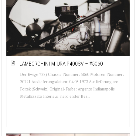
LAMBORGHINI MIURA P400SV – #5060
Der Ewige 728) Chassis-Nummer: 5060 Motoren-Nummer:
30721 Auslieferungsdatum: 04.05.1972 Auslieferung an:
Foitek (Schweiz) Original-Farbe: Argento Indianapolis
Metallizzato Interieur: nero erster Bes...