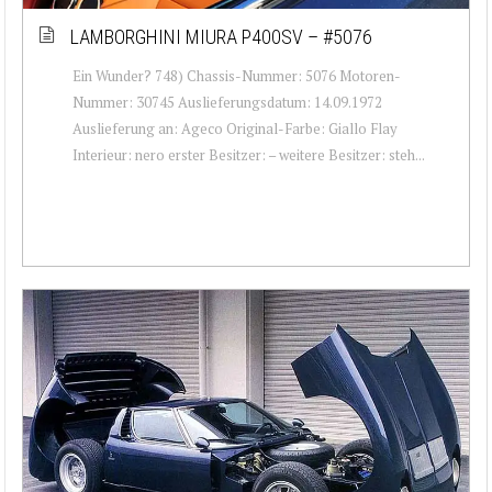
LAMBORGHINI MIURA P400SV – #5076
Ein Wunder? 748) Chassis-Nummer: 5076 Motoren-
Nummer: 30745 Auslieferungsdatum: 14.09.1972
Auslieferung an: Ageco Original-Farbe: Giallo Flay
Interieur: nero erster Besitzer: – weitere Besitzer: steh...