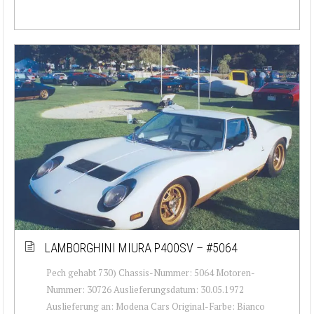
LAMBORGHINI MIURA P400SV – #5064
Pech gehabt 730) Chassis-Nummer: 5064 Motoren-
Nummer: 30726 Auslieferungsdatum: 30.05.1972
Auslieferung an: Modena Cars Original-Farbe: Bianco