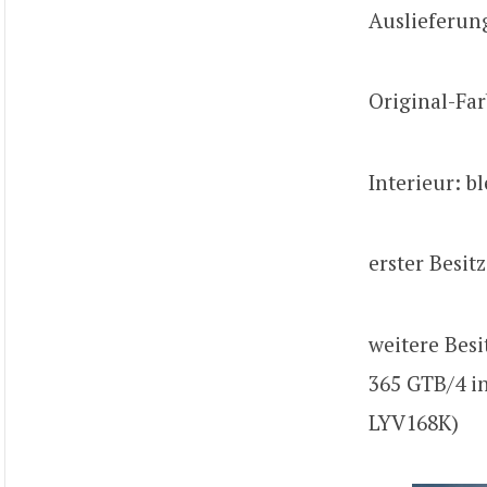
Auslieferun
Original-Far
Interieur: b
erster Besit
weitere Besi
365 GTB/4 i
LYV168K)