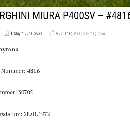
GHINI MIURA P400SV – #481
Friday 4 June, 2021
Published in
radical-mag.com
Daytona
is-Nummer:
4816
mmer: 30705
gsdatum: 28.01.1972