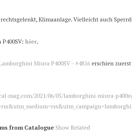
rechtsgelenkt, Klimaanlage. Vielleicht auch Sperrdi
n P400SV:
hier
.
Lamborghini Miura P400SV – #4816
erschien zuerst
cal-mag.com/2021/06/05/lamborghini-miura-p400s
=rss&utm_medium=rss&utm_campaign=lamborghin
ems from Catalogue
Show Related