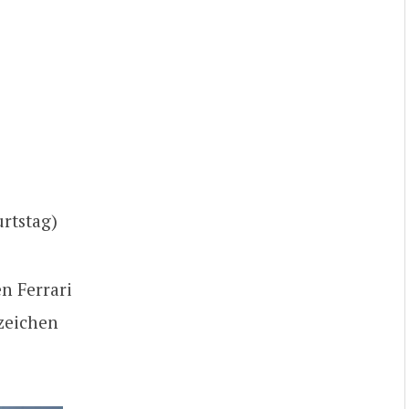
urtstag)
en Ferrari
nzeichen