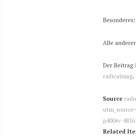
Besonderes: 
Alle andere
Der Beitrag
radicalmag
.
Source
radi
utm_source
p400sv-4816
Related It