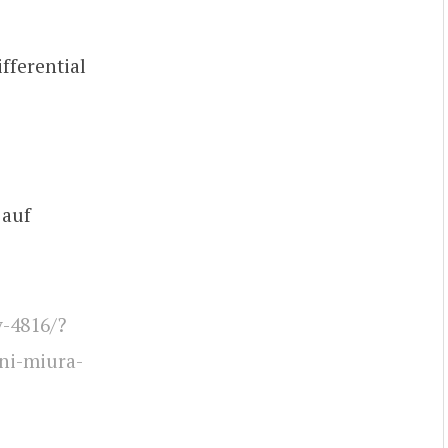
fferential
 auf
v-4816/?
i-miura-