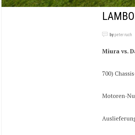
LAMBOR
by
peter ruch
Miura vs. 
700) Chass
Motoren-Nu
Auslieferun