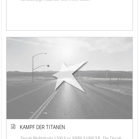
KAMPF DER TITANEN
Ducati Multistrada 1200 S vs. BMW S1000 XR „Die Ducati