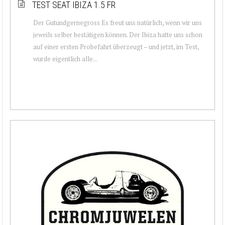
TEST SEAT IBIZA 1.5 FR
Der Gutundgernegross Es freut uns natürlich, wenn wir uns
jeweils selber bestätigen können. Der Ibiza hatte uns schon
auf einer ersten Probefahrt überzeugt – und jetzt, im Test,
wurde eigentlich alle...