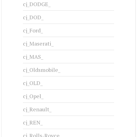
cj_DODGE_
cj_DOD_
cj_Ford_
cj_Maserati_
cj_MAS_
cj_Oldsmobile_
cj_OLD_
cj_Opel_
cj_Renault_
cj_REN_
cj_Rolls-Royce_