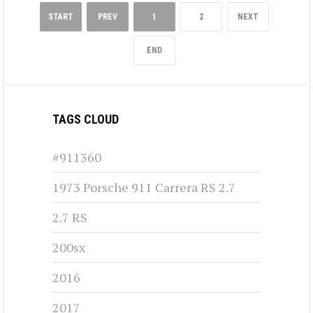
START
PREV
1
2
NEXT
END
TAGS CLOUD
#911360
1973 Porsche 911 Carrera RS 2.7
2.7 RS
200sx
2016
2017