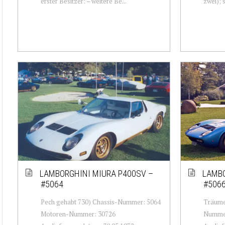
erster Besitzer: – weitere Be...
zwei); 
LAMBORGHINI MIURA P400SV –
LAMBO
#5064
#506
Pech gehabt 730) Chassis-Nummer: 5064
Träume
Motoren-Nummer: 30726
Nummer