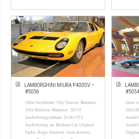
LAMBORGHINI MIURA P400SV –
LAMBO
#5056
#505
Ohne Geschichte 726) Chassis-Nummer:
Einer 
5056 Motoren-Nummer: 30739
5054 M
Auslieferungsdatum: 26.06.1972
Auslief
Auslieferung an: Modena Car Original-
Auslief
Farbe: Beige Interieur: testa di moro
Origina