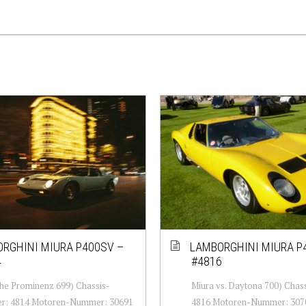
RGHINI MIURA P400SV –
LAMBORGHINI MIURA P
4
#4816
he Prominenz 699) Chassis-
Miura vs. Daytona 700) Cha
: 4814 Motoren-Nummer: 30691
4816 Motoren-Nummer: 307