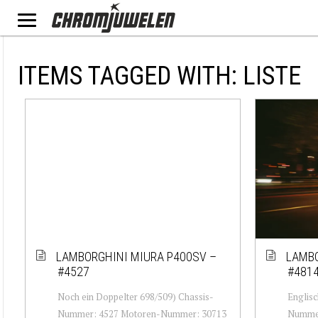
ITEMS TAGGED WITH: LISTE
LAMBORGHINI MIURA P400SV –
LAMBO
#4527
#481
Noch ein Doppelter 698/509) Chassis-
Englisc
Nummer: 4527 Motoren-Nummer: 30713
Nummer