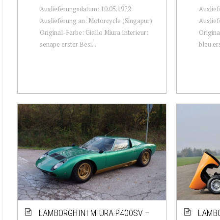
Auslieferungsdatum: 10.05.1972
Auslief
Auslieferung an: Motorcycle (Singapur)
Auslie
Original-Farbe: Giallo Miura Interieur:
Origina
senape erster Besi...
bleu ers
LAMBORGHINI MIURA P400SV –
LAMBO