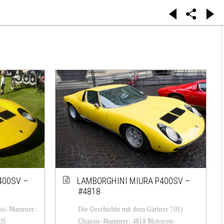
400SV –
LAMBORGHINI MIURA P400SV –
#4818
ssis-Nummer:
Die Geschichte mit dem Gärtner 701)
05
Chassis-Nummer: 4818 Motoren-