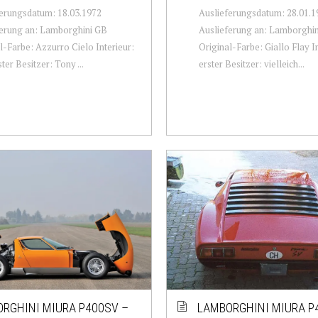
erungsdatum: 18.03.1972
Auslieferungsdatum: 28.01.1
ferung an: Lamborghini GB
Auslieferung an: Lamborghi
l-Farbe: Azzurro Cielo Interieur:
Original-Farbe: Giallo Flay I
ter Besitzer: Tony ...
erster Besitzer: vielleich...
RGHINI MIURA P400SV –
LAMBORGHINI MIURA P