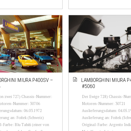
RGHINI MIURA P400SV –
LAMBORGHINI MIURA P
4
#5060
von zwei 727) Chassis-Nummer:
Der Ewige 728) Chassis-Nu
otoren-Nummer: 30706
Motoren-Nummer: 30721
erungsdatum: 06.03.1972
Auslieferungsdatum: 04.05.1
erung an: Foitek (Schweiz)
Auslieferung an: Foitek (Sch
l-Farbe: Blu Tahiti (einer von
Original-Farbe: Argento Indi