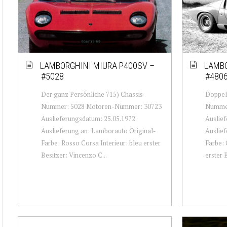
LAMBORGHINI MIURA P400SV –
LAMBO
#5028
#480
Der ganz Persönliche 715) Chassis-
Doppelt
Nummer: 5028 Motoren-Nummer: 30723
Nummer
Auslieferungsdatum: 25.05.1972
Auslief
Auslieferung an: Lamborauto Original-
Auslief
Farbe: Rosso Corsa Interieur: bleu erster
Farbe: 
Besitzer: Vincenzo C...
erster B