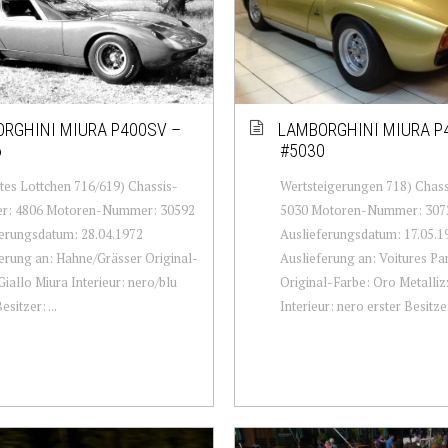
RGHINI MIURA P400SV –
LAMBORGHINI MIURA P
6
#5030
es Lottchen 716/619) Chassis-
Wertsteigerungen 718) Cha
: 4806 Motoren-Nummer: 30592
5030 Motoren-Nummer: 307
erungsdatum: 28.04.1972
Auslieferungsdatum: 17.05.1
erung an: Hahne/Grässer Original-
Auslieferung an: Voitures P
Giallo Miura Interieur: nero/blu
Original-Farbe: Oro Metalliz
esitzer: ...
Interieur: nero erster Besitze.