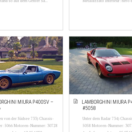
stand so auf dem Genfer Sa...
Metallizzato Interieur: nero e
RGHINI MIURA P400SV –
LAMBORGHINI MIURA P
6
#5058
n von der Südsee 733) Chassis-
Unter dem Radar 734) Chas
: 5066 Motoren-Nummer: 30728
5058 Motoren-Nummer: 307