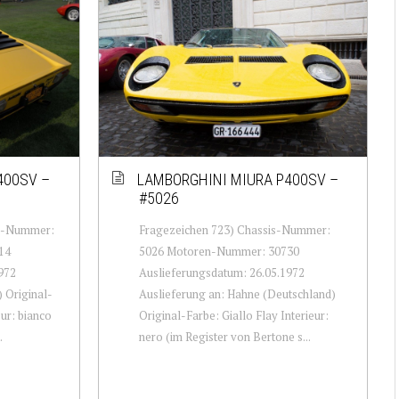
400SV –
LAMBORGHINI MIURA P400SV –
#5026
is-Nummer:
Fragezeichen 723) Chassis-Nummer:
14
5026 Motoren-Nummer: 30730
972
Auslieferungsdatum: 26.05.1972
) Original-
Auslieferung an: Hahne (Deutschland)
ur: bianco
Original-Farbe: Giallo Flay Interieur:
.
nero (im Register von Bertone s...