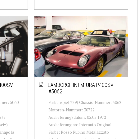
400SV –
LAMBORGHINI MIURA P400SV –
#5062
mmer: 5060
Farbenspiel 729) Chassis-Nummer: 5062
Motoren-Nummer: 30722
972
Auslieferungsdatum: 05.05.1972
weiz)
Auslieferung an: Interauto Original-
anapolis
Farbe: Rosso Rubino Metallizzato