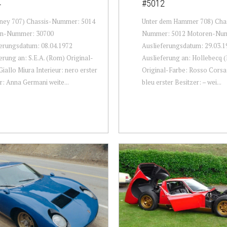
4
#5012
ney 707) Chassis-Nummer: 5014
Unter dem Hammer 708) Cha
n-Nummer: 30700
Nummer: 5012 Motoren-Num
erungsdatum: 08.04.1972
Auslieferungsdatum: 29.03.1
erung an: S.E.A. (Rom) Original-
Auslieferung an: Hollebecq (
Giallo Miura Interieur: nero erster
Original-Farbe: Rosso Corsa 
r: Anna Germani weite...
bleu erster Besitzer: – wei...