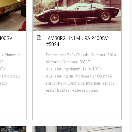
400SV –
LAMBORGHINI MIURA P400SV –
#5024
ssis-Nummer:
Erstbesitzer 719) Chassis-Nummer: 5024
25
Motoren-Nummer: 30713
972
Auslieferungsdatum: 12.04.1972
aris Monceau
Auslieferung an: Modena Car Original-
zato
Farbe: Nero Cangiante Interieur: senape
..
erster Besitzer: (Lee in Conne...