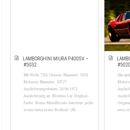
LAMBORGHINI MIURA P400SV –
LAMBO
#5032
#502
Mit Wolle 720) Chassis-Nummer: 5032
Hin un
Motoren-Nummer: 30727
Motore
Auslieferungsdatum: 26.06.1972
Auslief
Auslieferung an: Modena Car Original-
Auslief
Farbe: Bruno Metallizzato Interieur: pelle
Origina
avana lama erster Besitzer: (M...
nero ers