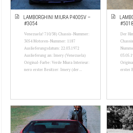
LAMBORGHINI MIURA P400SV –
LAMBO
#3054
#501
Venezuela! 710/38) Chassis-Nummer:
Der Him
3054 Motoren-Nummer: 1187
Chassi
Auslieferungsdatum: 22.03.1972
Nummer
Auslieferung an: Imery (Venezuela)
03.05.1
Original-Farbe: Verde Miura Interieur:
Origina
nero erster Besitzer: Imery (der ...
erster 