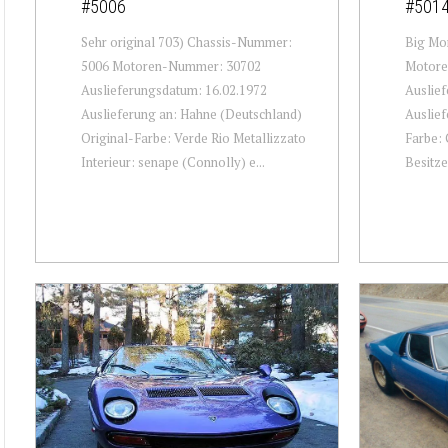
#5006
#501
Sehr original 703) Chassis-Nummer:
Big Mo
5006 Motoren-Nummer: 30702
Motore
Auslieferungsdatum: 16.02.1972
Auslief
Auslieferung an: Hahne (Deutschland)
Auslief
Original-Farbe: Verde Rio Metallizzato
Farbe: 
Interieur: senape (Connolly) e...
Besitze