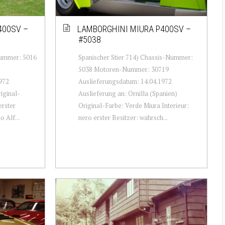
400SV –
LAMBORGHINI MIURA P400SV –
#5038
Nummer: 5016
Spanischer Stier 714) Chassis-Nummer:
5038 Motoren-Nummer: 30719
972
Auslieferungsdatum: 14.04.1972
iginal-
Auslieferung an: Ornilla (Spanien)
erster
Original-Farbe: Verde Miura Interieur:
 Alf...
nero erster Besitzer: wahrsch...