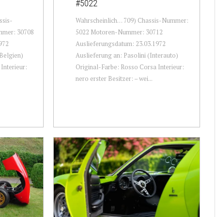
#5022
ssis-
Wahrscheinlich… 709) Chassis-Nummer:
mer: 30708
5022 Motoren-Nummer: 30712
972
Auslieferungsdatum: 23.03.1972
Belgien)
Auslieferung an: Pasolini (Interauto)
Interieur:
Original-Farbe: Rosso Corsa Interieur:
nero erster Besitzer: – wei...