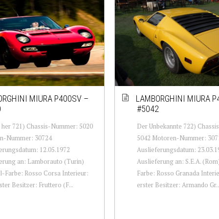
RGHINI MIURA P400SV –
LAMBORGHINI MIURA P
0
#5042
d her 721) Chassis-Nummer: 5020
Der Unbekannte 722) Chass
n-Nummer: 30724
5042 Motoren-Nummer: 307
erungsdatum: 12.05.1972
Auslieferungsdatum: 23.03.1
erung an: Lamborauto (Turin)
Auslieferung an: S.E.A. (Rom
l-Farbe: Rosso Corsa Interieur:
Farbe: Rosso Granada Interie
ter Besitzer: Fruttero (F...
erster Besitzer: Armando Gr..