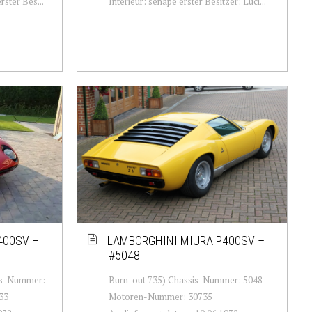
rster Bes...
Interieur: senape erster Besitzer: Luci...
400SV –
LAMBORGHINI MIURA P400SV –
#5048
sis-Nummer:
Burn-out 735) Chassis-Nummer: 5048
33
Motoren-Nummer: 30735