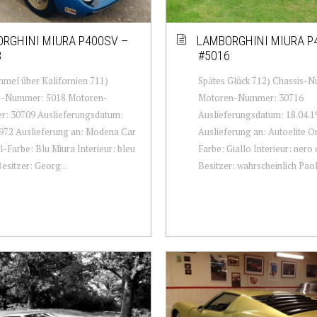
RGHINI MIURA P400SV –
LAMBORGHINI MIURA P
8
#5016
mel über Kalifornien 711)
Spätes Glück 712) Chassis-
s-Nummer: 5018 Motoren-
Motoren-Nummer: 30716
: 30709 Auslieferungsdatum:
Auslieferungsdatum: 18.04.1
972 Auslieferung an: Modena Car
Auslieferung an: Autoelite Or
l-Farbe: Blu Miura Interieur: bleu
Farbe: Giallo Interieur: nero 
Besitzer: Georg...
Besitzer: wahrscheinlich Paolo