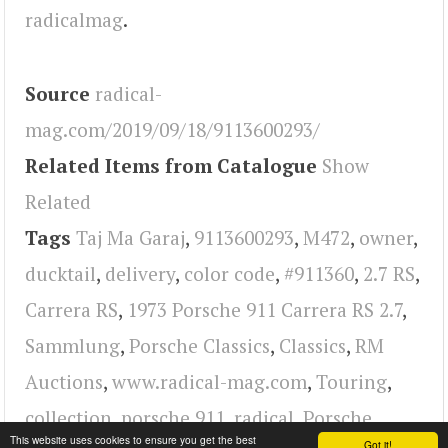
radicalmag
.
Source
radical-
mag.com/2019/09/18/9113600293/
Related Items from Catalogue
Show
Related
Tags
Taj Ma Garaj
,
9113600293
,
M472
,
owner
,
ducktail
,
delivery
,
color code
,
#911360
,
2.7 RS
,
Carrera RS
,
1973 Porsche 911 Carrera RS 2.7
,
Sammlung
,
Porsche Classics
,
Classics
,
RM
Auctions
,
www.radical-mag.com
,
Touring
,
collection
,
porsche 911
,
radical
,
Porsche
This website uses cookies to ensure you get the best
Got it!