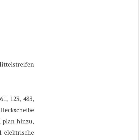
telstreifen
1, 123, 483,
 Heckscheibe
l plan hinzu,
1 elektrische