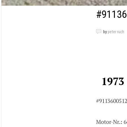
#91136
by
peter ruch
1973
#9113600512
Motor-Nr.: 6