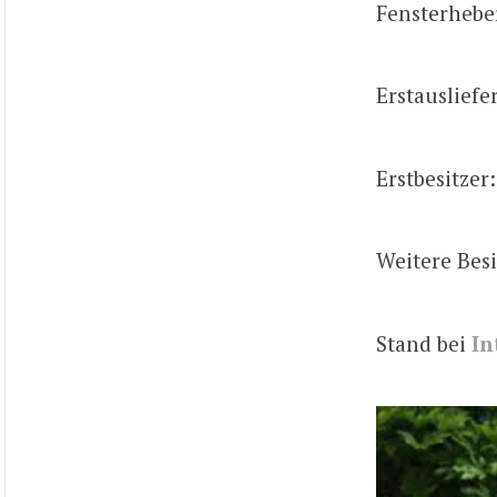
Fensterheber
Erstauslief
Erstbesitzer:
Weitere Besi
Stand bei
In