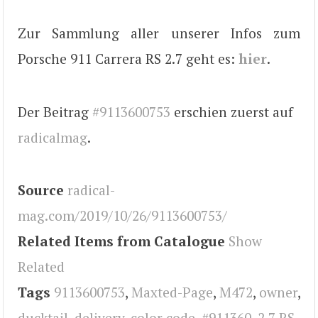
Zur Sammlung aller unserer Infos zum
Porsche 911 Carrera RS 2.7 geht es:
hier
.
Der Beitrag
#9113600753
erschien zuerst auf
radicalmag
.
Source
radical-
mag.com/2019/10/26/9113600753/
Related Items from Catalogue
Show
Related
Tags
9113600753
,
Maxted-Page
,
M472
,
owner
,
ducktail
,
delivery
,
color code
,
#911360
,
2.7 RS
,