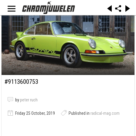
#9113600753
by
peter ruch
Friday 25 October, 2019
Published in
radical-mag.com