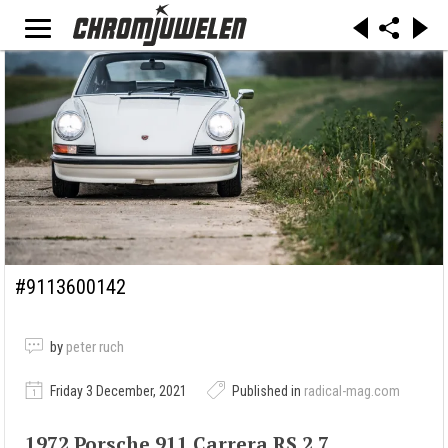
#9113600142
by
peter ruch
Friday 3 December, 2021
Published in
radical-mag.com
1972 Porsche 911 Carrera RS 2.7