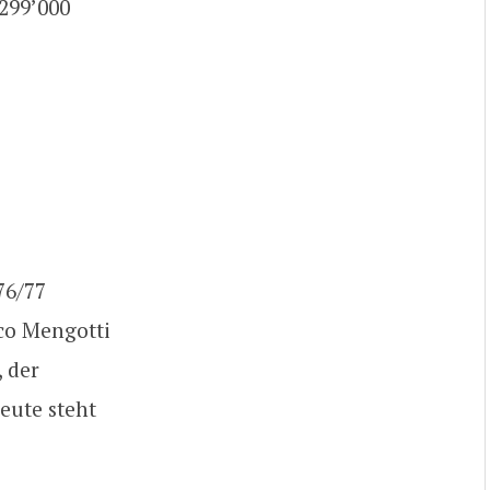
’299’000
76/77
nco Mengotti
, der
eute steht