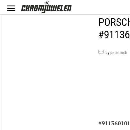
PORSCH
#91136
by
peter ruch
#91136010