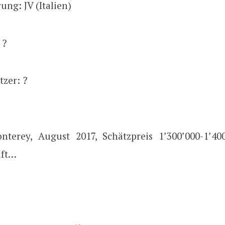
ung: JV (Italien)
 ?
tzer: ?
nterey, August 2017, Schätzpreis 1’300’000-1’400
uft…