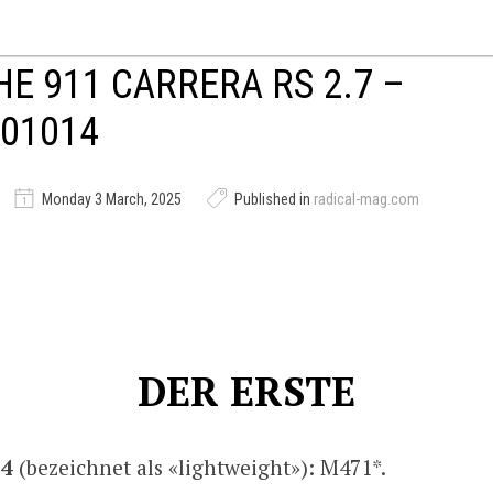
E 911 CARRERA RS 2.7 –
01014
Monday 3 March, 2025
Published in
radical-mag.com
DER ERSTE
14
(bezeichnet als «lightweight»): M471*.