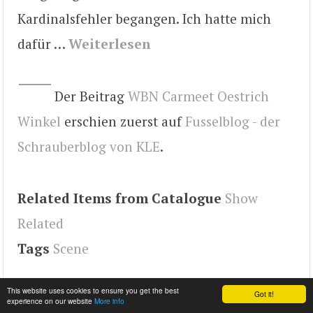
Kardinalsfehler begangen. Ich hatte mich
dafür …
Weiterlesen
Der Beitrag
WBN Carmeet Oestrich
Winkel
erschien zuerst auf
Fusselblog - der
Schrauberblog von KLE
.
Related Items from Catalogue
Show
Related
Tags
Scene
This website uses cookies to ensure you get the best
Got it!
experience on our website
More info