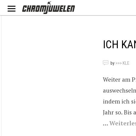
ICH K
by
>>> KLE
Weiter am Pi
auswechseln,
indem ich si
Jahr so. Bis
…
Weiterle