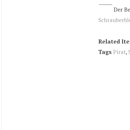
Der B
Schrauberbl
Related It
Tags
Pirat
,