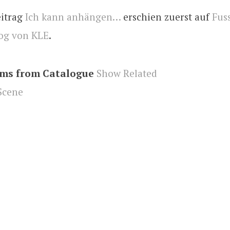
eitrag
Ich kann anhängen…
erschien zuerst auf
Fuss
og von KLE
.
ems from Catalogue
Show Related
Scene