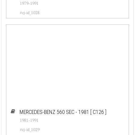
1979-1991
#cj-id_1028
MERCEDES-BENZ 560 SEC - 1981
[ C126 ]
1981-1991
#cj-id_1029