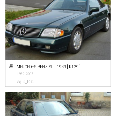
MERCEDES-BENZ SL - 1989
[ R129 ]
1989-2002
#cj-id_1041