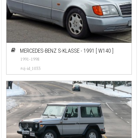
MERCEDES-BENZ S-KLASSE - 1991
[ W140 ]
1991-1998
#cj-id_1033