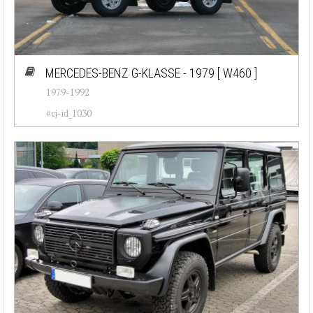
MERCEDES-BENZ G-KLASSE - 1979
[ W460 ]
1979-1992
#cj-id_1030