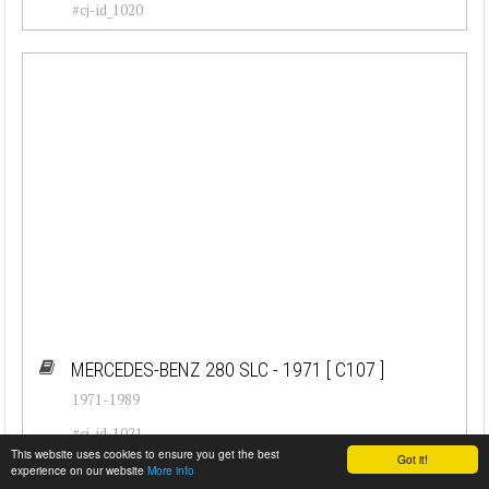
#cj-id_1020
MERCEDES-BENZ 280 SLC - 1971
[ C107 ]
1971-1989
#cj-id_1021
This website uses cookies to ensure you get the best
Got it!
experience on our website
More info