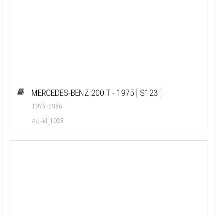
MERCEDES-BENZ 200 T - 1975
[ S123 ]
1975-1986
#cj-id_1025