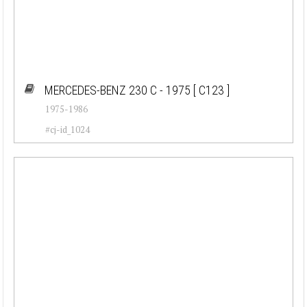
MERCEDES-BENZ 230 C - 1975
[ C123 ]
1975-1986
#cj-id_1024