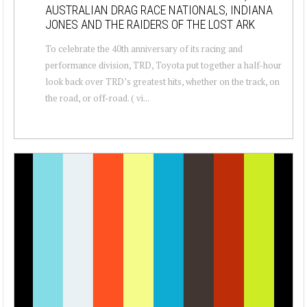
AUSTRALIAN DRAG RACE NATIONALS, INDIANA
JONES AND THE RAIDERS OF THE LOST ARK
To celebrate the 40th anniversary of its racing and
performance division, TRD, Toyota put together a half-hour
look back over TRD’s greatest hits, whether on the track, on
the road, or off-road. ( vi...