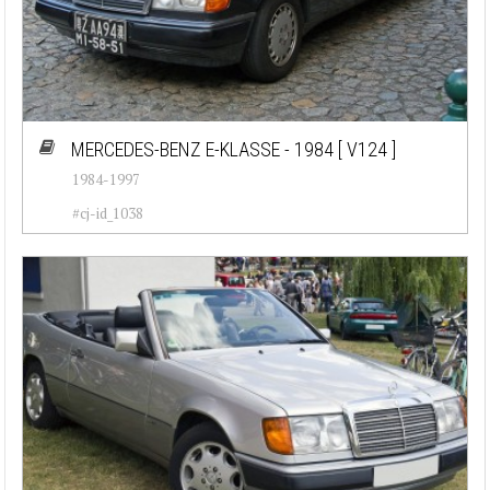
MERCEDES-BENZ E-KLASSE - 1984
[ V124 ]
1984-1997
#cj-id_1038