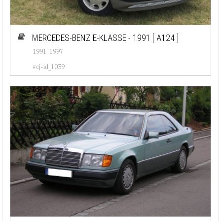
MERCEDES-BENZ E-KLASSE - 1991
[ A124 ]
1991-1997
#cj-id_1039