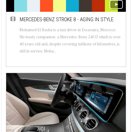
MERCEDES-BENZ STROKE 8 - AGING IN STYLE.
Mohamed El Bacha is a taxi driver in Essaouira, Morocco.
His trusty companion: a Mercedes-Benz 240 D which is over
40 years old and, despite covering millions of kilometres, is
still in service. Moha...