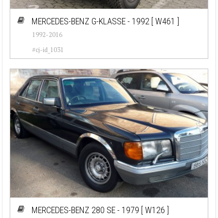
MERCEDES-BENZ G-KLASSE - 1992
[ W461 ]
1992-2016
#cj-id_1031
MERCEDES-BENZ 280 SE - 1979
[ W126 ]