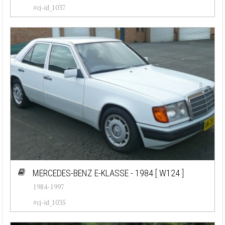
#cj-id_1037
MERCEDES-BENZ E-KLASSE - 1984
[ W124 ]
1984-1997
#cj-id_1035