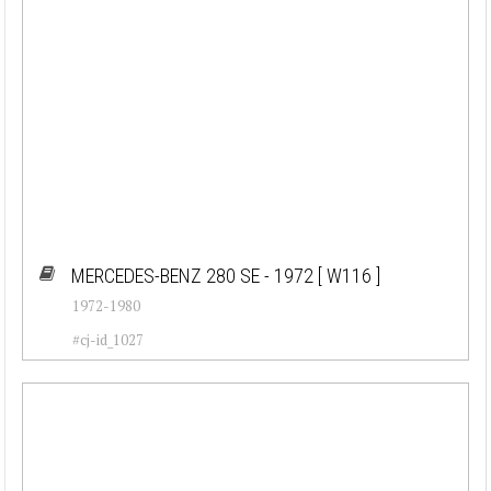
MERCEDES-BENZ 280 SE - 1972
[ W116 ]
1972-1980
#cj-id_1027