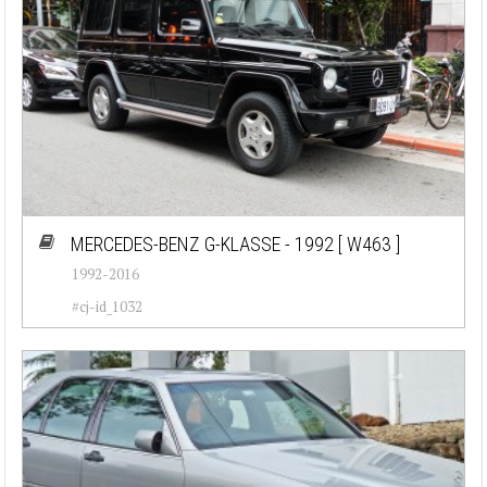
MERCEDES-BENZ G-KLASSE - 1992
[ W463 ]
1992-2016
#cj-id_1032