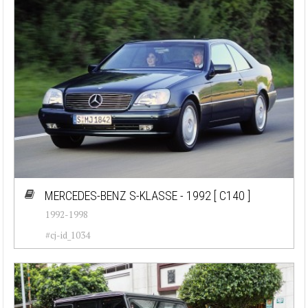
MERCEDES-BENZ S-KLASSE - 1992
[ C140 ]
1992-1998
#cj-id_1034