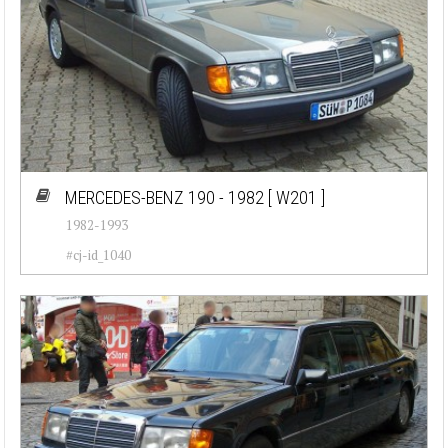
MERCEDES-BENZ 190 - 1982
[ W201 ]
1982-1993
#cj-id_1040