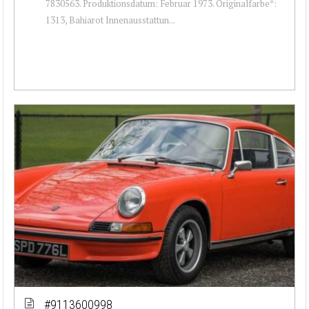
7830563. Produktionsdatum: Februar 1973. Originalfarbe*:
1313, Bahiarot Innenausstattun...
#9113600998