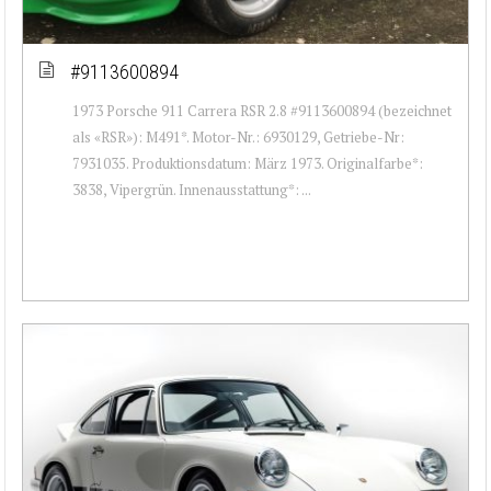
#9113600894
1973 Porsche 911 Carrera RSR 2.8 #9113600894 (bezeichnet
als «RSR»): M491*. Motor-Nr.: 6930129, Getriebe-Nr:
7931035. Produktionsdatum: März 1973. Originalfarbe*:
3838, Vipergrün. Innenausstattung*: ...