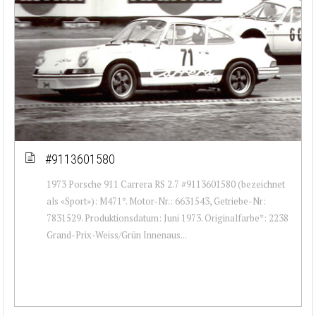
#9113601580
1973 Porsche 911 Carrera RS 2.7 #9113601580 (bezeichnet
als «Sport»): M471*. Motor-Nr.: 6631543, Getriebe-Nr:
7831529. Produktionsdatum: Juni 1973. Originalfarbe*: 2238
Grand-Prix-Weiss/Grün Innenaus...