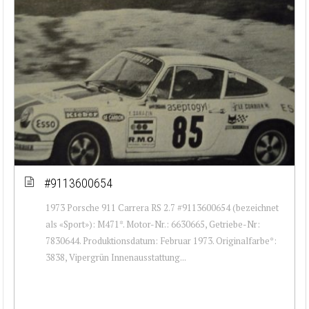
#9113600654
1973 Porsche 911 Carrera RS 2.7 #9113600654 (bezeichnet
als «Sport»): M471*. Motor-Nr.: 6630665, Getriebe-Nr:
7830644. Produktionsdatum: Februar 1973. Originalfarbe*:
3838, Vipergrün Innenausstattung...