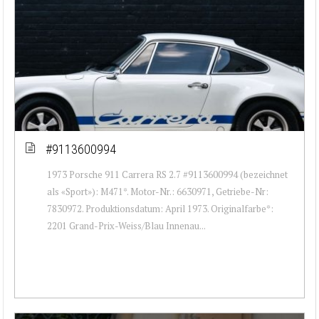
#9113600994
1973 Porsche 911 Carrera RS 2.7 #9113600994 (bezeichnet
als «Sport»): M471*. Motor-Nr.: 6630971, Getriebe-Nr:
7830972. Produktionsdatum: April 1973. Originalfarbe*:
2201 Grand-Prix-Weiss/Blau Innenau...