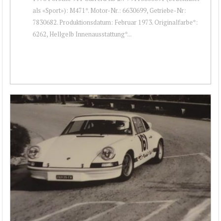
als «Sport»): M471*. Motor-Nr.: 6630699, Getriebe-Nr:
7830682. Produktionsdatum: Februar 1973. Originalfarbe*:
6262, Hellgelb Innenausstattung*...