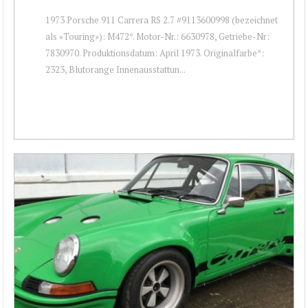
1973 Porsche 911 Carrera RS 2.7 #9113600998 (bezeichnet
als «Touring»): M472*. Motor-Nr.: 6630978, Getriebe-Nr:
7830970. Produktionsdatum: April 1973. Originalfarbe*:
2323, Blutorange Innenausstattun...