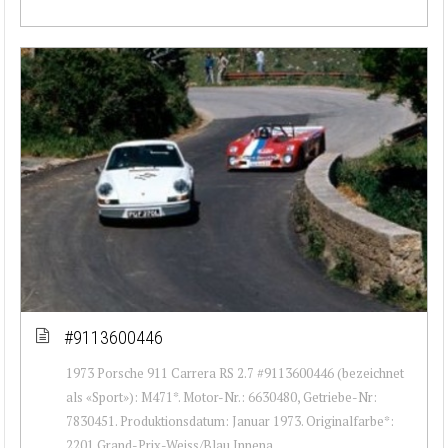
#9113600446
1973 Porsche 911 Carrera RS 2.7 #9113600446 (bezeichnet
als «Sport»): M471*. Motor-Nr.: 6630480, Getriebe-Nr:
7830451. Produktionsdatum: Januar 1973. Originalfarbe*:
2201 Grand-Prix-Weiss/Blau Innena...