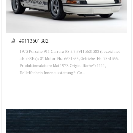
#9113601382
1973 Porsche 911 Carrera RS 2.7 #9113601382 (bezeichnet
als «RSH»): 0*. Motor-Nr.: 6631355, Getriebe-Nr: 7831355.
Produktionsdatum: Mai 1973. Originalfarbe*: 1111,
Hellelfenbein Innenausstattung*: Co...