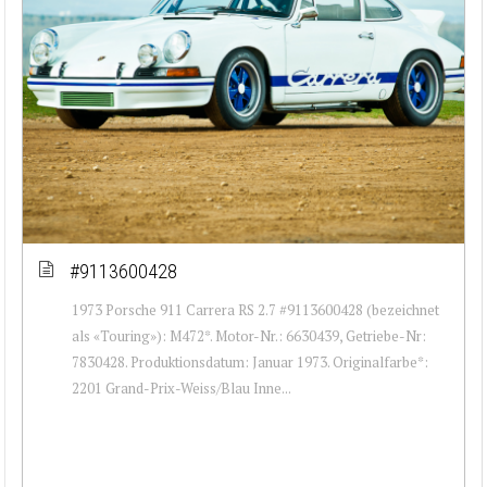
#9113600428
1973 Porsche 911 Carrera RS 2.7 #9113600428 (bezeichnet
als «Touring»): M472*. Motor-Nr.: 6630439, Getriebe-Nr:
7830428. Produktionsdatum: Januar 1973. Originalfarbe*:
2201 Grand-Prix-Weiss/Blau Inne...