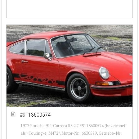
#9113600574
1973 Porsche 911 Carrera RS 2.7 #9113600574 (bezeichnet
als «Touring»): M472*. Motor-Nr.: 6630579, Getriebe-Nr: