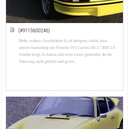
(#9113600246)
Mehr «wahre» Geschichten Es ist übrigens schön, dass
unsere Sammlung der Porsche 911 Carrera RS 2.7/RSR 2.8
Früchte trägt. Es haben sich erste Leser gemeldet, die ihr
Fahrzeug auch gelistet und gezei...