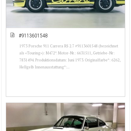
#9113601548
1973 Porsche 911 Carrera RS 2.7 #9113601548 (bezeichnet
als «Touring»): M472*. Motor-Nr.: 6631511, Getriebe-Nr:
7831494. Produktionsdatum: Juni 1973. Originalfarbe*: 6262,
Hellgelb Innenausstattung*:...