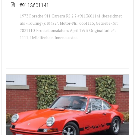
#9113601141
1973 Porsche 911 Carrera RS 2.7 #9113601141 (bezeichnet
als «Touring»): M472*. Motor-Nr.: 6631115, Getriebe-Nr:
7831110. Produktionsdatum: April 1973. Originalfarbe*:
1111, Hellelfenbein Innenausstat...