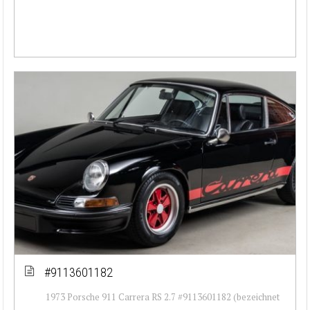
#9113601182
1973 Porsche 911 Carrera RS 2.7 #9113601182 (bezeichnet