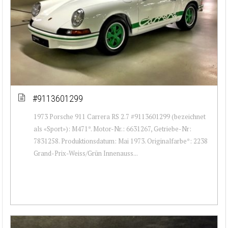
#9113601299
1973 Porsche 911 Carrera RS 2.7 #9113601299 (bezeichnet
als «Sport»): M471*. Motor-Nr.: 6631267, Getriebe-Nr:
7831258. Produktionsdatum: Mai 1973. Originalfarbe*: 2238
Grand-Prix-Weiss/Grün Innenauss...