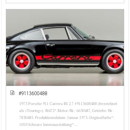
#9113600488
1973 Porsche 911 Carrera RS 2.7 #9113600488 (bezeichnet
als «Touring»): M472*. Motor-Nr.: 6630487, Getriebe-Nr:
7830485. Produktionsdatum: Januar 1973. Originalfarbe*:
1010 Schwarz Innenausstattung*:...