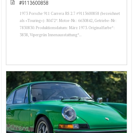
#9113600858
1973 Porsche 911 Carrera RS 2.7 #9113600858 (bezeichnet
als «Touring»): M472*. Motor-Nr.: 6630842, Getriebe-Nr:
7830830. Produktionsdatum: März 1973. Originalfarbe*:
3838, Vipergrün Innenausstattung*...