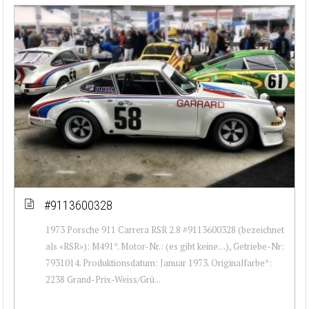
#9113600328
1973 Porsche 911 Carrera RSR 2.8 #9113600328 (bezeichnet
als «RSR»): M491*. Motor-Nr.: (es gibt keine…), Getriebe-Nr:
7931014. Produktionsdatum: Januar 1973. Originalfarbe*:
2238 Grand-Prix-Weiss/Grü...