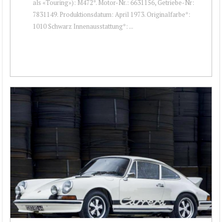
als «Touring»): M472*. Motor-Nr.: 6631156, Getriebe-Nr:
7831149. Produktionsdatum: April 1973. Originalfarbe*:
1010 Schwarz Innenausstattung*: ...