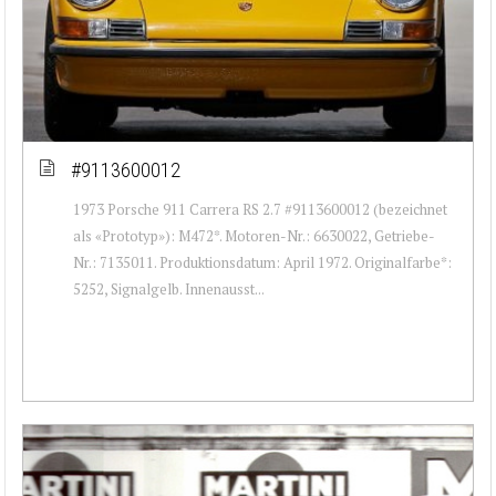
#9113600012
1973 Porsche 911 Carrera RS 2.7 #9113600012 (bezeichnet
als «Prototyp»): M472*. Motoren-Nr.: 6630022, Getriebe-
Nr.: 7135011. Produktionsdatum: April 1972. Originalfarbe*:
5252, Signalgelb. Innenausst...