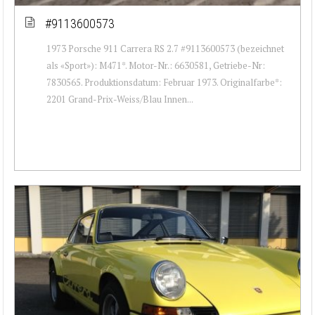
#9113600573
1973 Porsche 911 Carrera RS 2.7 #9113600573 (bezeichnet
als «Sport»): M471*. Motor-Nr.: 6630581, Getriebe-Nr:
7830565. Produktionsdatum: Februar 1973. Originalfarbe*:
2201 Grand-Prix-Weiss/Blau Innen...