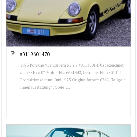
#9113601470
1973 Porsche 911 Carrera RS 2.7 #9113601470 (bezeichnet
als «RSH»): 0*. Motor-Nr.: 6631442, Getriebe-Nr: 7831414.
Produktionsdatum: Juni 1973. Originalfarbe*: 6262, Hellgelb
Innenausstattung*: Code 1...