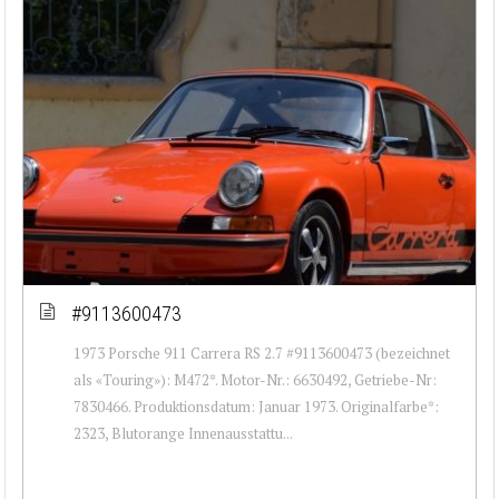
#9113600473
1973 Porsche 911 Carrera RS 2.7 #9113600473 (bezeichnet
als «Touring»): M472*. Motor-Nr.: 6630492, Getriebe-Nr:
7830466. Produktionsdatum: Januar 1973. Originalfarbe*:
2323, Blutorange Innenausstattu...