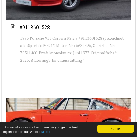
#9113601528
1973 Porsche 911 Carrera RS 2.7 #9113601528 (bezeichnet
als «Sport»): M471*. Motor-Nr.: 6631496, Getriebe-Nr:
78311460. Produktionsdatum: Juni 1973. Originalfarbe*:
2323, Blutorange Innenausstattung*...
This website uses cookies to ensure you get the best
Got it!
experience on our website
More info