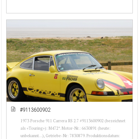
#9113600902
1973 Porsche 911 Carrera RS 2.7 #9113600902 (bezeichnet
als «Touring»): M472*. Motor-Nr.: 6630891 (heute:
unbekannt…), Getriebe-Nr: 7830879. Produktionsdatum: