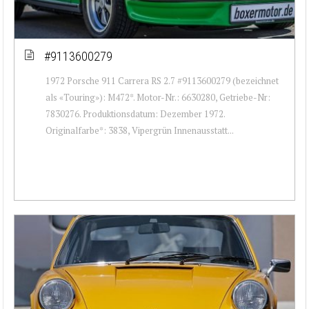
#9113600279
1972 Porsche 911 Carrera RS 2.7 #9113600279 (bezeichnet
als «Touring»): M472*. Motor-Nr.: 6630280, Getriebe-Nr:
7830276. Produktionsdatum: Dezember 1972.
Originalfarbe*: 3838, Vipergrün Innenausstatt...