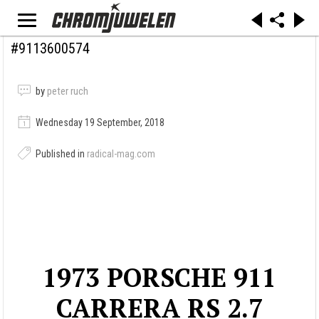
#9113600574
by
peter ruch
Wednesday 19 September, 2018
Published in
radical-mag.com
1973 PORSCHE 911
CARRERA RS 2.7