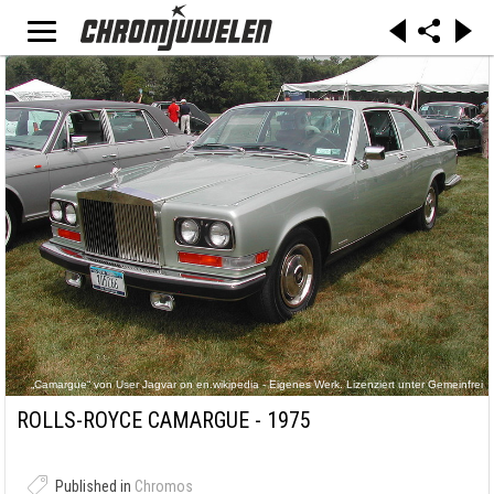
„Camargue“ von User Jagvar on en.wikipedia - Eigenes Werk. Lizenziert unter Gemeinfrei
über Wikimedia Commons -
https://commons.wikimedia.org/wiki/File:Camargue.JPG#/media/File:Camargue.JPG
ROLLS-ROYCE CAMARGUE - 1975
Published in
Chromos