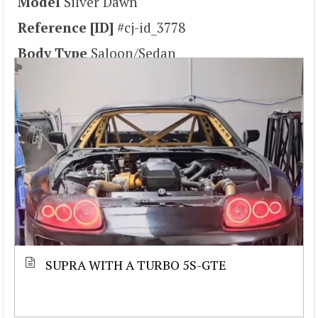
Model
Silver Dawn
Reference [ID]
#cj-id_3778
Body Type
Saloon/Sedan
SUPRA WITH A TURBO 5S-GTE