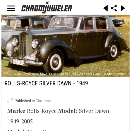
„Rolls-Royce Silver Dawn 4-Door Saloon 1954 2“ von Lars-Göran Lindgren Sweden -
Eigenes Werk. Lizenziert unter CC BY-SA 3.0 über Wikimedia Commons -
https://commons.wikimedia.org/wiki/File:Rolls-Royce_Silver_Dawn_4-
ROLLS-ROYCE SILVER DAWN - 1949
Door_Saloon_1954_2.jpg#/media/File:Rolls-Royce_Silver_Dawn_4-
Door_Saloon_1954_2.jpg
Published in
Chromos
Marke
Rolls-Royce
Model:
Silver Dawn
1949-2005