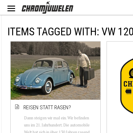
ITEMS TAGGED WITH: VW 12
REISEN STATT RASEN?
Dann steigen wir mal ein. Wir befinden
uns im 21. Jahrhundert. Die automobile
Welt hat sich in über 130 Jahren rasend