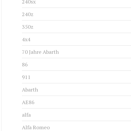
240sx
240z
350z
4x4
70 Jahre Abarth
86
911
Abarth
AE86
alfa
Alfa Romeo