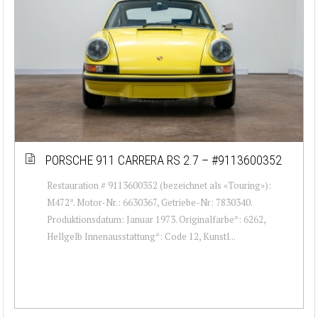
PORSCHE 911 CARRERA RS 2.7 – #9113600352
Restauration # 9113600352 (bezeichnet als «Touring»):
M472*. Motor-Nr.: 6630367, Getriebe-Nr: 7830340.
Produktionsdatum: Januar 1973. Originalfarbe*: 6262,
Hellgelb Innenausstattung*: Code 12, Kunstl...