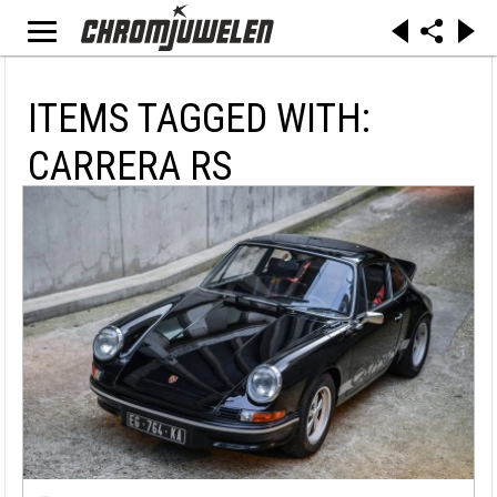
ITEMS TAGGED WITH:
CARRERA RS