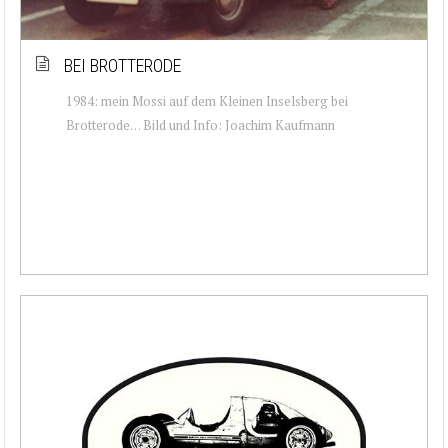
BEI BROTTERODE
1984: mein Mossi auf dem Kleinen Inselsberg bei
Brotterode… Bild und Info: Joachim Kaufmann