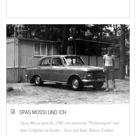
OPAS MOSSI UND ICH
Opas Mossi und ich, 1985 vor unserem “Wohnwagen” auf
dem Zeltplatz in Kyritz… Text und Bild: Marco Zeddel