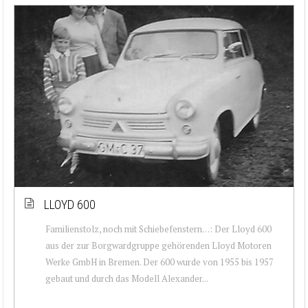
LLOYD 600
Familienstolz, noch mit Schiebefenstern…: Der Lloyd 600
aus der zur Borgwardgruppe gehörenden Lloyd Motoren
Werke GmbH in Bremen. Der 600 wurde von 1955 bis 1957
gebaut und durch das Modell Alexander...