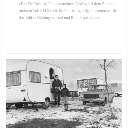
zDer De Tomaso Pantera meines Onkels, auf dem Bild mit
meinem Vater. SLS steht für Saarlouis, aufgenommen wurde
das Bild in Völklingen. Text und Bild: Frank Reiser