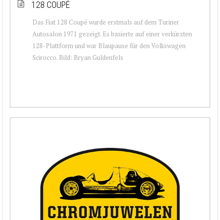
128 COUPÉ
Das Fiat 128 Coupé wurde erstmals auf dem Turiner
Autosalon 1971 gezeigt. Es basierte auf einer verkürzten
128-Plattform und war Blaupause für den Volkswagen
Scirocco. Bild: Bryan Guldenfels