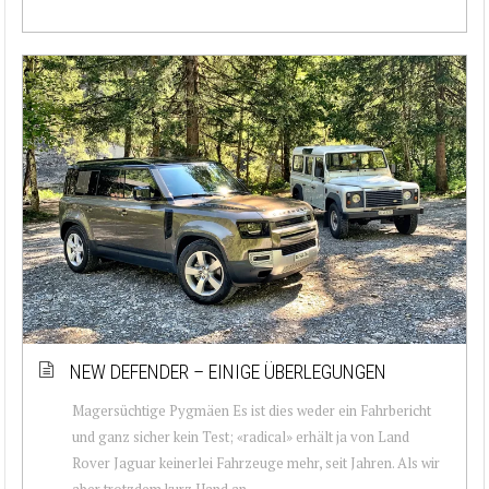
NEW DEFENDER – EINIGE ÜBERLEGUNGEN
Magersüchtige Pygmäen Es ist dies weder ein Fahrbericht
und ganz sicher kein Test; «radical» erhält ja von Land
Rover Jaguar keinerlei Fahrzeuge mehr, seit Jahren. Als wir
aber trotzdem kurz Hand an ...