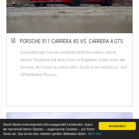
PORSCHE 911 CARRERA 4S VS. CARRERA 4 GTS
Geschäftssinn Das ist vielleicht nicht besonders clever,
diesen Vergleich mit dem Fazit zu beginnen. Dann weiss die
Leserin, der Leser ja schon alles. Doch es ist einfach so: Auf
öffentlichen Strasse...
Damit dieses Internetportal ordnungsgemäß funktioniert, legen
Verstanden!
wir manchmal kleine Dateien – sogenannte Cookies – auf Ihrem
Gerät ab. Das ist bei den meisten großen Websites üblich.
Mehr Info