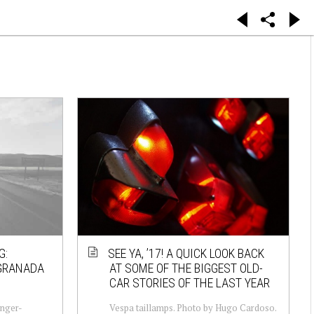
G:
SEE YA, ’17! A QUICK LOOK BACK
 GRANADA
AT SOME OF THE BIGGEST OLD-
CAR STORIES OF THE LAST YEAR
anger-
Vespa taillamps. Photo by Hugo Cardoso.