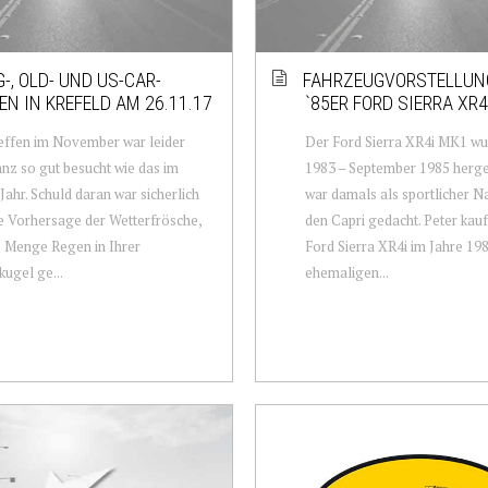
-, OLD- UND US-CAR-
FAHRZEUGVORSTELLUNG
EN IN KREFELD AM 26.11.17
`85ER FORD SIERRA XR4
effen im November war leider
Der Ford Sierra XR4i MK1 w
anz so gut besucht wie das im
1983 – September 1985 herge
 Jahr. Schuld daran war sicherlich
war damals als sportlicher N
e Vorhersage der Wetterfrösche,
den Capri gedacht. Peter kauf
e Menge Regen in Ihrer
Ford Sierra XR4i im Jahre 198
kugel ge...
ehemaligen...