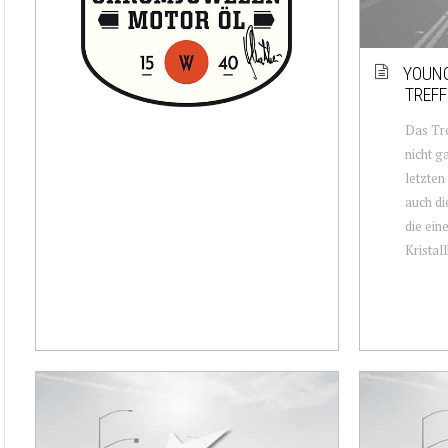
YOUNG
TREFF
Das Tr
nicht g
letzten
auch di
die ein
Kristall