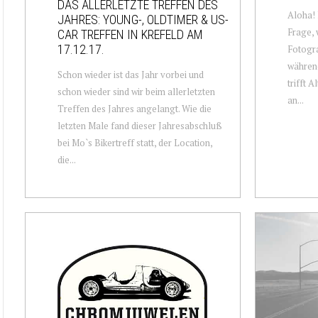
DAS ALLERLETZTE TREFFEN DES
Aloha! 
JAHRES: YOUNG-, OLDTIMER & US-
Frage, 
CAR TREFFEN IN KREFELD AM
17.12.17.
Fotogra
während
Schon wieder ist das Jahr vorbei und
trifft 
schon wieder sind wir beim allerletzten
an...
Treffen des Jahres angelangt. Wie die
letzten Male fand dieser Jahresabschluß
bei Mo`s Bikertreff statt, der Location,
die...