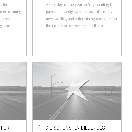
r für
Every day of the year we’re pounding the
chverformung
pavement to dig up the most informative,
ttbarem
newsworthy, and entertaining stories from
 gerne
the collector-car scene, so after a...
 FÜR
DIE SCHÖNSTEN BILDER DES