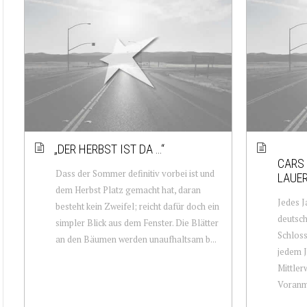
„DER HERBST IST DA …“
CARS 
Dass der Sommer definitiv vorbei ist und
LAUER
dem Herbst Platz gemacht hat, daran
Jedes J
besteht kein Zweifel; reicht dafür doch ein
deutsch
simpler Blick aus dem Fenster. Die Blätter
Schloss
an den Bäumen werden unaufhaltsam b...
jedem J
Mittler
Voranm