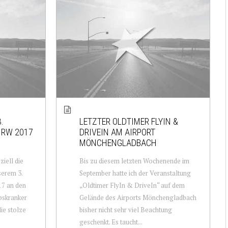
.
LETZTER OLDTIMER FLYIN &
NRW 2017
DRIVEIN AM AIRPORT
MÖNCHENGLADBACH
iell die
Bis zu diesem letzten Wochenende im
erem 3.
September hatte ich der Veranstaltung
7 an den
„Oldtimer FlyIn & DriveIn“ auf dem
bskranker
Gelände des Airports Mönchengladbach
ie stolze
bisher nicht sehr viel Beachtung
geschenkt. Es taucht...