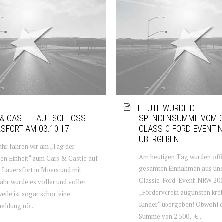
HEUTE WURDE DIE
& CASTLE AUF SCHLOSS
SPENDENSUMME VOM 3
SFORT AM 03.10.17
CLASSIC-FORD-EVENT-
ÜBERGEBEN.
ahr fahren wir am „Tag der
Am heutigen Tag wurden offiz
en Einheit“ zum Cars & Castle auf
gesamten Einnahmen aus uns
 Lauersfort in Moers und mit
Classic-Ford-Event-NRW 201
ahr wurde es voller und voller.
„Förderverein zugunsten kre
weile ist sogar schon eine
Kinder“ übergeben! Obwohl d
eldung nö...
Summe von 2.500,- €...