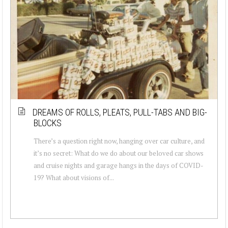
DREAMS OF ROLLS, PLEATS, PULL-TABS AND BIG-
BLOCKS
There’s a question right now, hanging over car culture, and
it’s no secret: What do we do about our beloved car shows
and cruise nights and garage hangs in the days of COVID-
19? What about visions of...