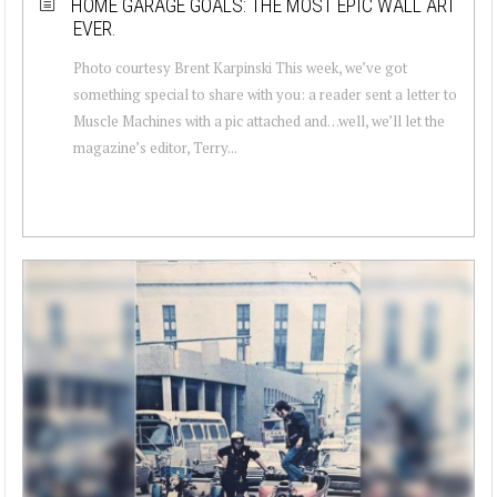
HOME GARAGE GOALS: THE MOST EPIC WALL ART
EVER.
Photo courtesy Brent Karpinski This week, we’ve got
something special to share with you: a reader sent a letter to
Muscle Machines with a pic attached and…well, we’ll let the
magazine’s editor, Terry...