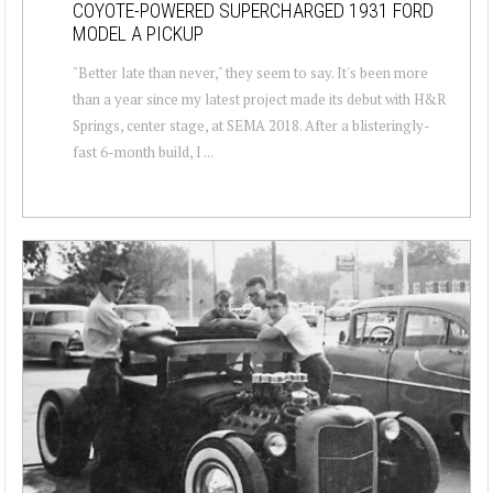
COYOTE-POWERED SUPERCHARGED 1931 FORD
MODEL A PICKUP
"Better late than never," they seem to say. It's been more
than a year since my latest project made its debut with H&R
Springs, center stage, at SEMA 2018. After a blisteringly-
fast 6-month build, I ...