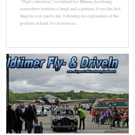
“That’s ridiculous,” exclaimed Les Nimmo, bordering
somewhere between a laugh and a grimace. It was the first
thing he ever said to me, following my explanation of the
problem at hand. For reasons no...