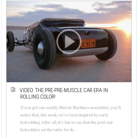
VIDEO: THE PRE-PRE-MUSCLE CAR ERA IN
ROLLING COLOR!
If you get our weekly Muscle Machines newsletter, you’ll
notice that, this week, we’ve been inspired by early
hotrodding. After all, it’s fair to say that the post-war
hotrodders set the table for th...