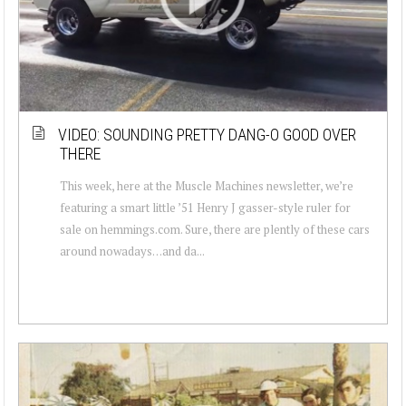
VIDEO: SOUNDING PRETTY DANG-O GOOD OVER
THERE
This week, here at the Muscle Machines newsletter, we’re
featuring a smart little ’51 Henry J gasser-style ruler for
sale on hemmings.com. Sure, there are plently of these cars
around nowadays…and da...