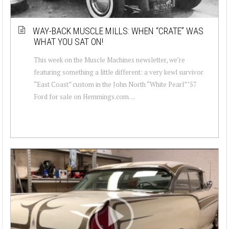
WAY-BACK MUSCLE MILLS: WHEN “CRATE” WAS
WHAT YOU SAT ON!
This week on the Muscle Machines newsletter, we’re
featuring something a little different: a very kewl survivor
“East Coast” custom in the John North “White Pearl” ’57
Ford for sale on Hemmings.com. ...