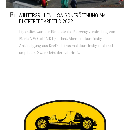
WINTERGRILLEN – SAISONERÖFFNUNG AM
BIKERTREFF KREFELD 2022
Eigentlich war hier für heute die Fahrzeugvorstellung von
Marks VW Golf MK1 geplant. Aber eine kurzfristige
Ankündigung aus Krefeld, liess mich kurzfristig nochmal
umplanen. Zwar bleibt der Bikertref...