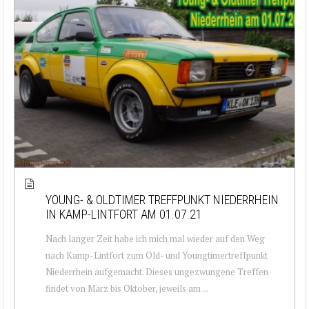
YOUNG- & OLDTIMER TREFFPUNKT NIEDERRHEIN
IN KAMP-LINTFORT AM 01.07.21
Nach langer Zeit habe ich mich mal wieder auf den Weg
nach Kamp-Lintfort zum Old- und Youngtimertreffpunkt
Niederrhein aufgemacht. Dieses ungezwungene Treffen
findet von März bis Oktober, jeweils am ...