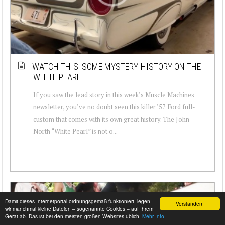
WATCH THIS: SOME MYSTERY-HISTORY ON THE
WHITE PEARL
If you saw the lead story in this week’s Muscle Machines
newsletter, you’ve no doubt seen this killer ’57 Ford full-
custom that comes with its own great history. The John
North “White Pearl” is not o...
Damit dieses Internetportal ordnungsgemäß funktioniert, legen
Verstanden!
wir manchmal kleine Dateien – sogenannte Cookies – auf Ihrem
Gerät ab. Das ist bei den meisten großen Websites üblich.
Mehr Info