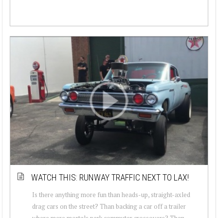
WATCH THIS: RUNWAY TRAFFIC NEXT TO LAX!
Is there anything more fun than heads-up, straight-axled
drag cars on the street? Than backing a car off a trailer
where mere mortals park commuter crossovers? Than