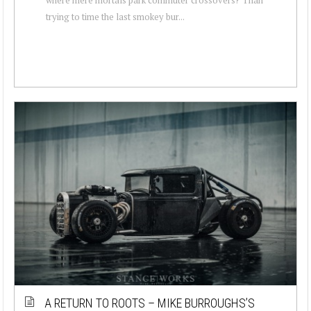
trying to time the last smokey bur...
A RETURN TO ROOTS – MIKE BURROUGHS’S