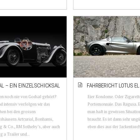
L – EIN EINZELSCHICKSAL
FAHRBERICHT LOTUS EL
en noch nie von Godsal gehört?
Eier Kondome. Oder Zigarett
d intensiv verfolgen wir das
Portemonnaie. Das Ragusa. E
en bei den gros­sen
man halt in gewissen Situati
shäusern Artcurial, Bonhams,
braucht. Es ist dann sehr ung
 & Co., RM Sotheby’s, aber auch
eben dies aus der Jackentasche
g a Trailer und...