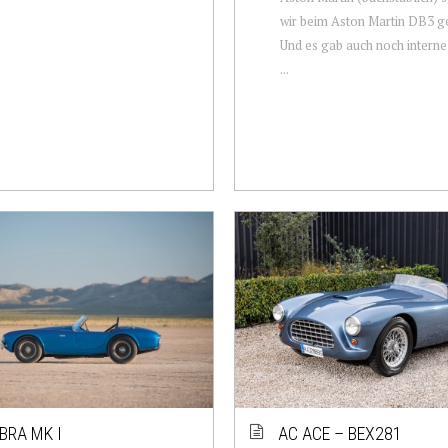
wir beim Aston Martin DB3 ge
Und es gab auch noch intern
...
BRA MK I
AC ACE – BEX281