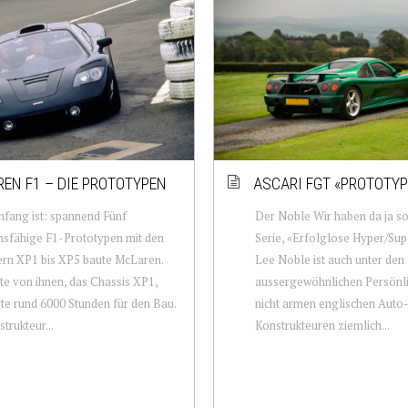
EN F1 – DIE PROTOTYPEN
ASCARI FGT «PROTOTYP
nfang ist: spannend Fünf
Der Noble Wir haben da ja so
nsfähige F1-Prototypen mit den
Serie, «Erfolglose Hyper/Sup
n XP1 bis XP5 baute McLaren.
Lee Noble ist auch unter den
te von ihnen, das Chassis XP1,
aussergewöhnlichen Persönli
te rund 6000 Stunden für den Bau.
nicht armen englischen Auto
trukteur...
Konstrukteuren ziemlich...