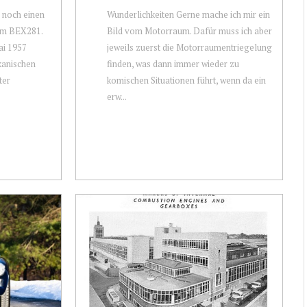
r noch einen
Wunderlichkeiten Gerne mache ich mir ein
 um BEX281.
Bild vom Motorraum. Dafür muss ich aber
ai 1957
jeweils zuerst die Motorraumentriegelung
kanischen
finden, was dann immer wieder zu
ter
komischen Situationen führt, wenn da ein
erw...