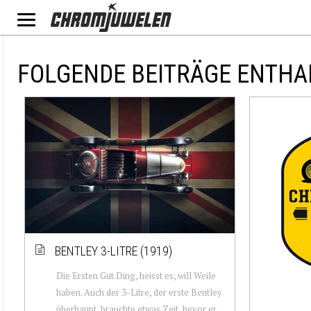
FOLGENDE BEITRÄGE ENTHA
BENTLEY 3-LITRE (1919)
Die Ersten Gut Ding, heisst es, will Weile
haben. Auch der 3-Litre, der erste Bentley
überhaupt, brauchte etwas Zeit, bevor er