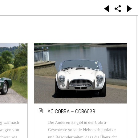
S
AC COBRA – COB6038
ng war nach
Die Anderen Es gibt in der Cobra-
nnwagen von
Geschichte so viele Nebenschauplätze
chwer, wie
und Besonderheiten, dass die Übersicht