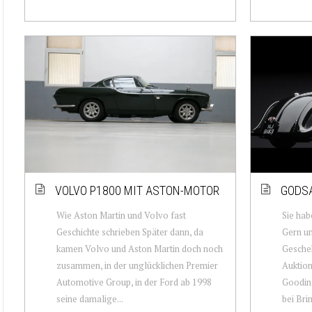
VOLVO P1800 MIT ASTON-MOTOR
GODSA
Wie Aston Martin und Volvo fast
Sie hab
Geschichte schrieben Später dann, da
Gern un
kamen Volvo und Aston Martin doch noch
Gescheh
zusammen, in der unglücklichen Premier
Auktion
Automotive Group, in der Ford ab 1998
Gooding
seine damalige...
bei Brin