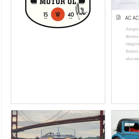
AC AC
Ausgesc
diesmal
einiger
Bristol
also mi