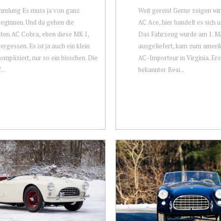
mmlung Es muss ja von ganz
Weit gereist Gerne zeigen wi
eginnen. Und da gehen die
AC Ace, hier handelt es sich
sten AC Cobra, eben diese MK I,
Das Fahrzeug wurde am 1. M
ergessen. Es ist ja auch ein klein
ausgeliefert, kam zum ameri
ompliziert, nur so ein bisschen. Die
AC-Importeur in Virginia. Ers
...
bekannter Besi...