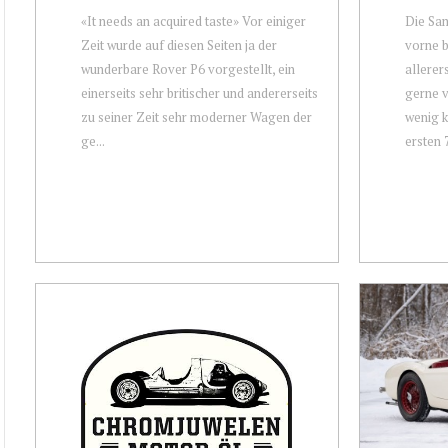
«It needs an acquired taste» Vor einiger
Die Sa
Zeit wurde auf diesen Seiten ja der
vorne b
wunderbare Rover P6 vorgestellt, ein
allerer
einerseits sehr britischer und andererseits
gerne v
zu seiner Zeit sehr moderner Wagen der
wenig k
ge...
ersten 7