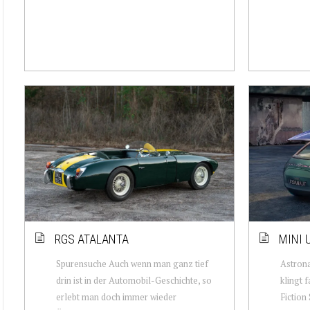
RGS ATALANTA
MINI 
Spurensuche Auch wenn man ganz tief
Astrona
drin ist in der Automobil-Geschichte, so
klingt f
erlebt man doch immer wieder
Fictio