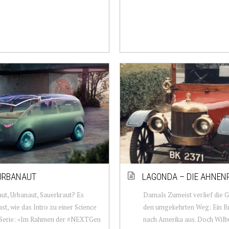
URBANAUT
LAGONDA – DIE AHNEN
ut, Urbanaut, Sauerkraut? Es
Damals Zumeist verlief die G
ast, wie das Intro zu einer Science
den umgekehrten Weg: Ein Br
n Serie: «Im Rahmen der #NEXTGen
nach Amerika aus. Doch Wilb