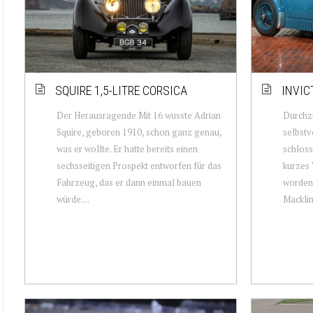
SQUIRE 1,5-LITRE CORSICA
INVICT
Der Herausragende Mit 16 wusste Adrian
Durchzu
Squire, geboren 1910, schon ganz genau,
selbstv
was er wollte. Er hatte bereits einen
schloss
sechsseitigen Prospekt entworfen für das
kurzes
Fahrzeug, das er dann einmal bauen
worden
würde....
Macklin