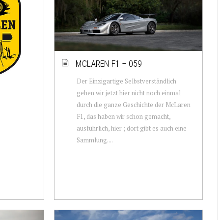
MCLAREN F1 – 059
Der Einzigartige Selbstverständlich
gehen wir jetzt hier nicht noch einmal
durch die ganze Geschichte der McLaren
F1, das haben wir schon gemacht,
ausführlich, hier ; dort gibt es auch eine
Sammlung....