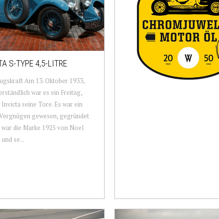
A S-TYPE 4,5-LITRE
gskraft Am 13. Oktober 1933,
erständlich war es ein Freitag,
 Invicta seine Tore. Es war ein
 Vergnügen gewesen, gegründet
 war die Marke 1925 von Noel
 und se...