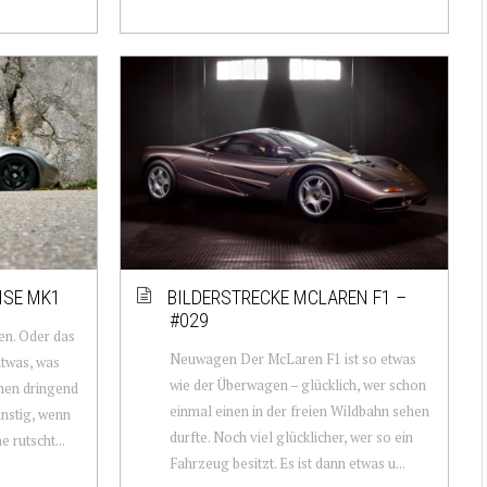
ISE MK1
BILDERSTRECKE MCLAREN F1 –
#029
en. Oder das
Neuwagen Der McLaren F1 ist so etwas
twas, was
wie der Überwagen – glücklich, wer schon
onen dringend
einmal einen in der freien Wildbahn sehen
ünstig, wenn
durfte. Noch viel glücklicher, wer so ein
 rutscht...
Fahrzeug besitzt. Es ist dann etwas u...