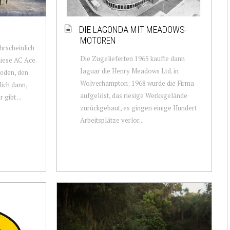
DIE LAGONDA MIT MEADOWS-
MOTOREN
hrscheinlich
Die Zugelieferten 1965 kaufte dann
diese AC Ace.
Jaguar die Henry Meadows Ltd. in
jeden, den
Wolverhampton; 1968 wurde die Firma
lich dann,
aufgelöst, das riesige Werksgelände
gibt ...
zurückgebaut, es gingen einige Hundert
Arbeitsplätze verlor...