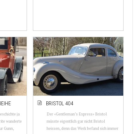
REIHE
BRISTOL 404
eschichte ja
Der «Gentleman’s Express» Bristol
ite wanderte
müsste eigentlich gar nicht Bristol
ur Gunn,
heissen, denn das Werk befand sich immer