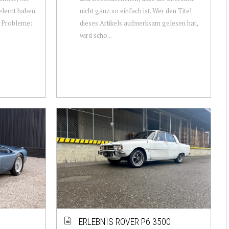
lernt haben.
nicht ganz so einfach ist. Wer den Titel
e Probleme:
dieses Artikels aufmerksam gelesen hat,
wird scho...
ERLEBNIS ROVER P6 3500