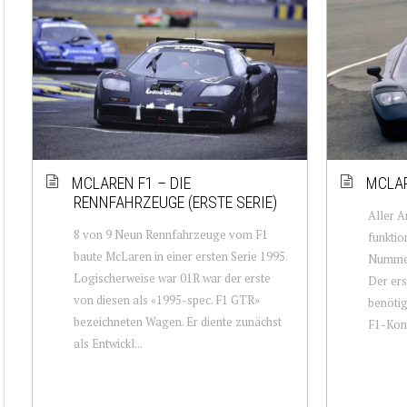
MCLAREN F1 – DIE
MCLAR
RENNFAHRZEUGE (ERSTE SERIE)
Aller A
8 von 9 Neun Rennfahrzeuge vom F1
funktio
baute McLaren in einer ersten Serie 1995.
Nummer
Logischerweise war 01R war der erste
Der ers
von diesen als «1995-spec. F1 GTR»
benötig
bezeichneten Wagen. Er diente zunächst
F1-Kons
als Entwickl...