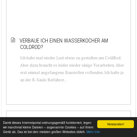
VERBAUE ICH EINEN WASSERKOCHER AM
COLDROD?
Ich habe mal wieder Lust etwas zu gestalten am ColdRod.
Aber dazu braucht es leider wieder einige Vorarbeiten. Aber
erst einmal angefangene Baustellen vollenden. Ich hatte ja
an der B-Säule Beifahrer...
Damit dieses Internetportal ordnungsgemäß funktioniert, legen
Verstanden!
wir manchmal kleine Dateien – sogenannte Cookies – auf Ihrem
Gerät ab. Das ist bei den meisten großen Websites üblich.
Mehr Info