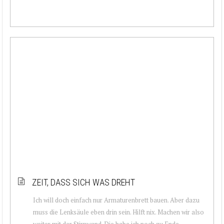
ZEIT, DASS SICH WAS DREHT
Ich will doch einfach nur Armaturenbrett bauen. Aber dazu
muss die Lenksäule eben drin sein. Hilft nix. Machen wir also
weiter mit der Stirnwand. Die habe ich noch zu Ende