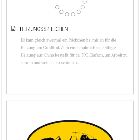
HEIZUNGSSPIELCHEN
Es kam gleich zweimal ein Päckchen bei mir an für die
Heizung am ColdRod. Zum einen habe ich eine billige
Heizung aus China bestellt für ca. 39€. Einfach, um Arbeit zu
sparen und weil die so schön ko...