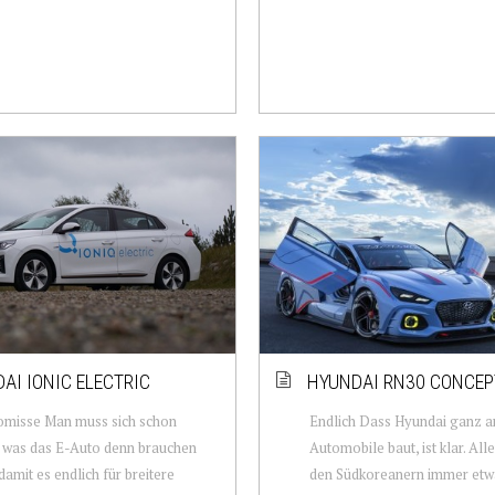
AI IONIC ELECTRIC
HYUNDAI RN30 CONCEP
misse Man muss sich schon
Endlich Dass Hyundai ganz a
 was das E-Auto denn brauchen
Automobile baut, ist klar. All
damit es endlich für breitere
den Südkoreanern immer etw