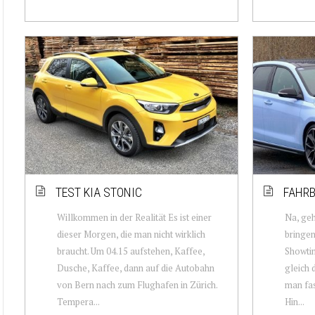
TEST KIA STONIC
FAHRB
Willkommen in der Realität Es ist einer
Na, ge
dieser Morgen, die man nicht wirklich
bringen 
braucht. Um 04.15 aufstehen, Kaffee,
Showtim
Dusche, Kaffee, dann auf die Autobahn
gleich 
von Bern nach zum Flughafen in Zürich.
man fas
Tempera...
Hin...