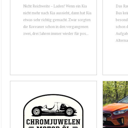
Nicht Reichweite – Laden! Wenn ein Kia
Das Rau
nicht mehr nach Kia aussieht, dann hat Kia
Bus kei
etwas sehr richtig gemacht. Zwar sorgten
besonde
die Koreaner schon in den vergangenen
schon d
zwei, drei Jahren immer wieder für pos...
Aufgabe
Alternat