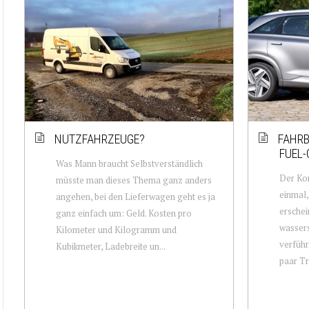
NUTZFAHRZEUGE?
FAHRB
FUEL-
Was Mann braucht Selbstverständlich
Der Kon
müsste man dieses Thema ganz anders
einmal,
angehen, bei den Lieferwagen geht es ja
erschei
ganz einfach um: Geld. Kosten pro
wasser
Kilometer und Kilogramm und
verführ
Kubikmeter, Ladebreite un...
paar Tr