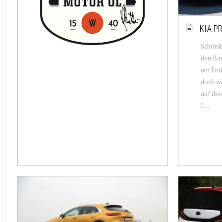
KIA P
Schönli
den Bau
am Ende
doch wi
auf den
L...