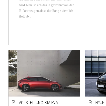
wird. Man ist sich das ja gewohnt von den
E-Fahrzeugen, dass der Range ziemlich
flott ab...
VORSTELLUNG: KIA EV6
HYUND