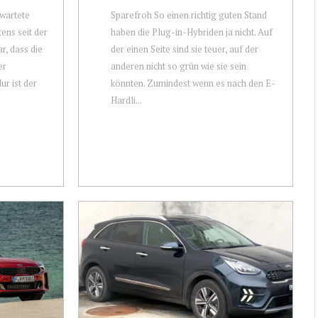
wartete
Sparefroh So einen richtig guten Stand
tens seit der
haben die Plug-in-Hybriden ja nicht. Auf
r, dass die
der einen Seite sind sie teuer, auf der
er
anderen nicht so grün wie sie sein
r ist der
könnten. Zumindest wenn es nach den E-
Hardli...