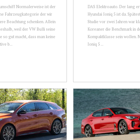
mschiff Normalerweise ist der
DAS Elektroauto. Der lang er
ne Fahrzeugkategorie der wir
Hyundai Ioniq 5 ist da. Spätes
re Beachtung schenken. Allein
Studie vor zwei Jahren war kla
eshalb, weil der VW Bulli seine
Koreaner die Benchmark in d
 so gut macht, dass man keine
Kompaktklasse sein wollen. Nu
ive b...
Ioniq 5 ...