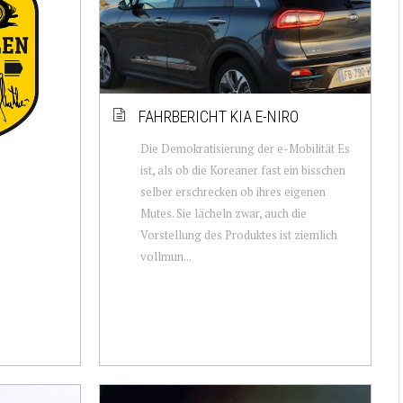
FAHRBERICHT KIA E-NIRO
Die Demokratisierung der e-Mobilität Es
ist, als ob die Koreaner fast ein bisschen
selber erschrecken ob ihres eigenen
Mutes. Sie lächeln zwar, auch die
Vorstellung des Produktes ist ziemlich
vollmun...