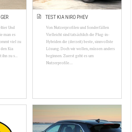
NGER
TEST KIA NIRO PHEV
ltier Und
Von Nutzerprofilen und Sonderfällen
ie man es
Vielleicht sind tatsächlich die Plug-in-
kommt viel zu
Hybriden die (derzeit) beste, sinnvollste
t den Kia
Lösung. Doch wir wollen, müssen anders
 ihn zu s...
beginnen. Zuerst geht es um
Nutzerprofile....