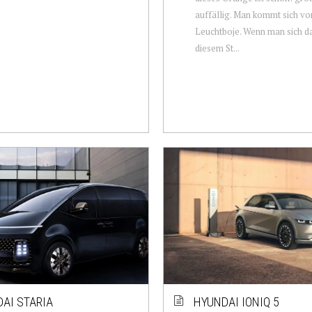
auffällig. Man kommt sich vor
Leuchtboje. Wenn man sich da
diesem St...
AI STARIA
HYUNDAI IONIQ 5