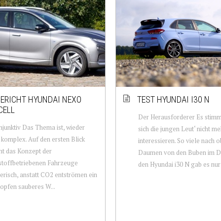
ERICHT HYUNDAI NEXO
TEST HYUNDAI I30 N
CELL
Der Herausforderer Es stimmt
junktiv Das Thema ist, wieder
sich die jungen Leut‘ nicht m
 komplex. Auf den ersten Blick
interessieren. So viele nach 
nt das Konzept der
Daumen von den Buben im Do
stoffbetriebenen Fahrzeuge
den Hyundai i30 N gab es nur 
erisch, anstatt CO2 entströmen ein
opfen sauberes W...