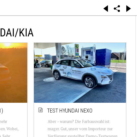
DAI/KIA
1)
TEST HYUNDAI NEXO
 mehr
Aber – warum? Die Farbauswahl ist:
ben. Wobei,
mager. Gut, unser vom Importeur zur
. Sehr
Verfügung gestellter Demo-Testwagen