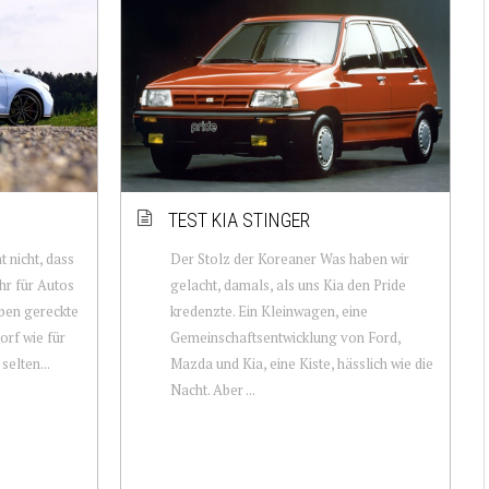
TEST KIA STINGER
 nicht, dass
Der Stolz der Koreaner Was haben wir
ehr für Autos
gelacht, damals, als uns Kia den Pride
oben gereckte
kredenzte. Ein Kleinwagen, eine
rf wie für
Gemeinschaftsentwicklung von Ford,
selten...
Mazda und Kia, eine Kiste, hässlich wie die
Nacht. Aber ...