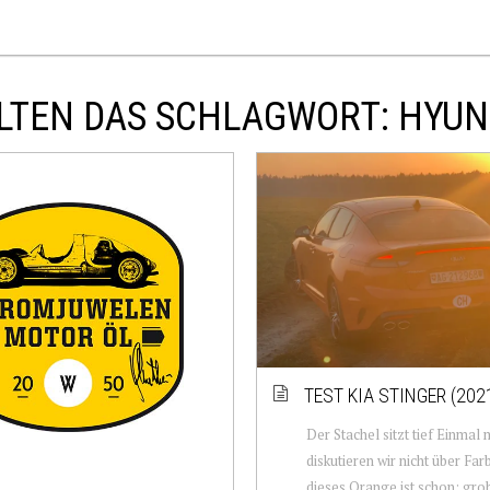
LTEN DAS SCHLAGWORT: HYUN
TEST KIA STINGER (202
Der Stachel sitzt tief Einmal
diskutieren wir nicht über Far
dieses Orange ist schon: grob