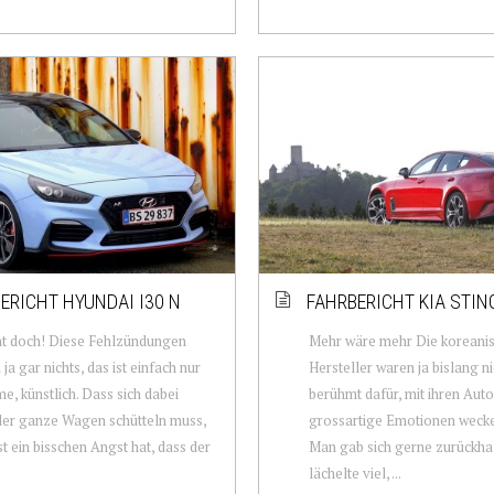
ERICHT HYUNDAI I30 N
FAHRBERICHT KIA STIN
ht doch! Diese Fehlzündungen
Mehr wäre mehr Die koreani
ja gar nichts, das ist einfach nur
Hersteller waren ja bislang n
e, künstlich. Dass sich dabei
berühmt dafür, mit ihren Aut
der ganze Wagen schütteln muss,
grossartige Emotionen wecke
t ein bisschen Angst hat, dass der
Man gab sich gerne zurückha
lächelte viel, ...