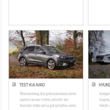
TEST KIA NIRO
HYUND
Überraschung Kia geht manchmal etwas
Kompro
spurlos an uns vorbei, obwohl: der
fragen,
Sorrento hatte uns ja gut gefallen, einst,
würde, 