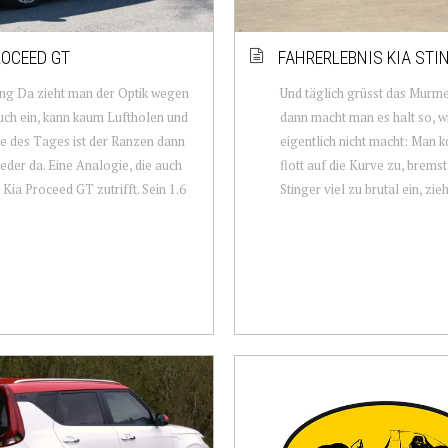
ROCEED GT
FAHRERLEBNIS KIA STI
ng Da zieht man der Optik wegen
Und täglich grüsst das Murme
ch ein, kann kaum Luftholen und
dann macht man es halt so, w
 des Tages ist der Ranzen dann
eigentlich nicht macht: Man 
eder da. Eine Analogie, die auch
flott auf die Kurve zu, brems
 Kia Proceed GT zutrifft. Sein 1.6
Stinger viel zu brutal ein, zieht