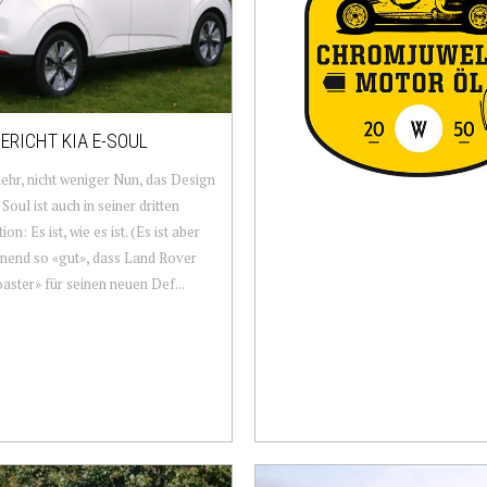
ERICHT KIA E-SOUL
ehr, nicht weniger Nun, das Design
Soul ist auch in seiner dritten
on: Es ist, wie es ist. (Es ist aber
nend so «gut», dass Land Rover
aster» für seinen neuen Def...