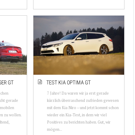
GER GT
TEST KIA OPTIMA GT
schen
7 Jahre! Da waren wir ja erst gerade
icht gerade
kürzlich überraschend zufrieden gewesen
omobilen
mit dem Kia Niro – und jetzt kommt schon
n zu wollen.
wieder ein Kia-Test, in dem wir viel
ltend,
Positives zu berichten haben. Gut, wir
mögen...