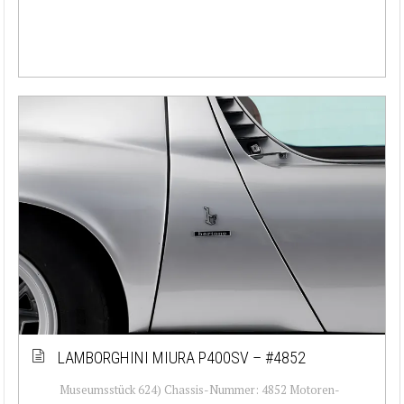
LAMBORGHINI MIURA P400SV – #4852
Museumsstück 624) Chassis-Nummer: 4852 Motoren-