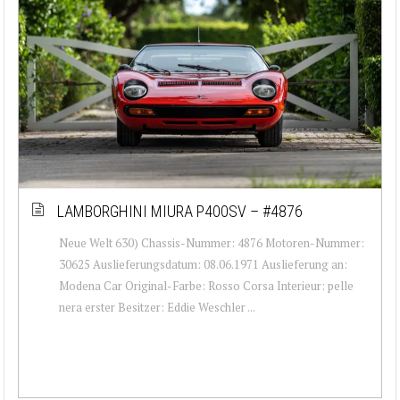
LAMBORGHINI MIURA P400SV – #4876
Neue Welt 630) Chassis-Nummer: 4876 Motoren-Nummer:
30625 Auslieferungsdatum: 08.06.1971 Auslieferung an:
Modena Car Original-Farbe: Rosso Corsa Interieur: pelle
nera erster Besitzer: Eddie Weschler ...