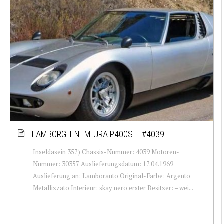
LAMBORGHINI MIURA P400S – #4039
Inseldasein 357) Chassis-Nummer: 4039 Motoren-
Nummer: 30357 Auslieferungsdatum: 17.04.1969
Auslieferung an: Lamborauto Original-Farbe: Argento
Metallizzato Interieur: skay nero erster Besitzer: – wei...