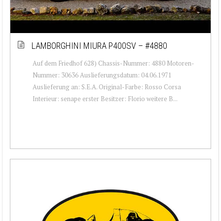
LAMBORGHINI MIURA P400SV – #4880
Auf dem Friedhof 628) Chassis-Nummer: 4880 Motoren-
Nummer: 30636 Auslieferungsdatum: 04.06.1971
Auslieferung an: S.E.A. Original-Farbe: Rosso Corsa
Interieur: senape erster Besitzer: Florio weitere B...