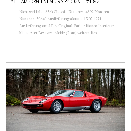
LAMBORGHINI MIURA P400SV – #4892
Nicht wirklich… 636) Chassis-Nummer: 4892 Motoren-
Nummer: 30640 Auslieferungsdatum: 13.07.1971
Auslieferung an: S.E.A. Original-Farbe: Bianco Interieur:
bleu erster Besitzer: Alcide (Rom) weitere Bes...