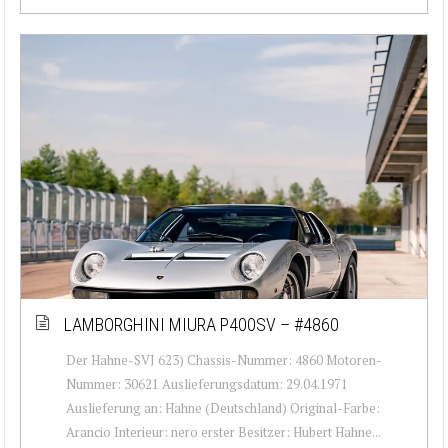
LAMBORGHINI MIURA P400SV – #4860
Der Hahne-SVJ 623) Chassis-Nummer: 4860 Motoren-
Nummer: 30621 Auslieferungsdatum: 29.04.1971
Auslieferung an: Hahne (Deutschland) Original-Farbe:
Arancio Interieur: nero erster Besitzer: Hubert Hahne...