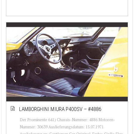
LAMBORGHINI MIURA P400SV – #4886
Der Prominente 641) Chassis-Nummer: 4886 Motoren-
Nummer: 30639 Auslieferungsdatum: 15.07.1971
Auslieferung an: Gentleman Car Original-Farbe: Giallo Flay