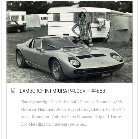
LAMBORGHINI MIURA P400SV – #4888
Eine eigenartige Geschichte 640) Chassis-Nummer: 4888
Motoren-Nummer: 30632 Auslieferungsdatum: 05.08.1971
Auslieferung an: Voitures Paris Monceau Original-Farbe:
Oro Metallizzato Interieur: pelle ne...