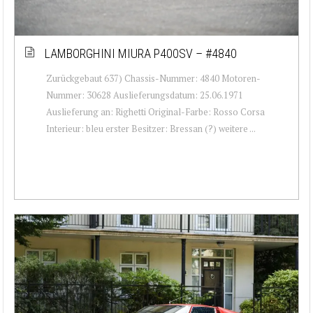
LAMBORGHINI MIURA P400SV – #4840
Zurückgebaut 637) Chassis-Nummer: 4840 Motoren-
Nummer: 30628 Auslieferungsdatum: 25.06.1971
Auslieferung an: Righetti Original-Farbe: Rosso Corsa
Interieur: bleu erster Besitzer: Bressan (?) weitere ...