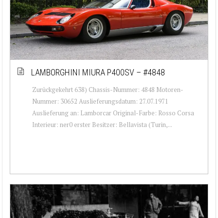
LAMBORGHINI MIURA P400SV – #4848
Zurückgekehrt 638) Chassis-Nummer: 4848 Motoren-
Nummer: 30652 Auslieferungsdatum: 27.07.1971
Auslieferung an: Lamborcar Original-Farbe: Rosso Corsa
Interieur: ner0 erster Besitzer: Bellavista (Turin,...