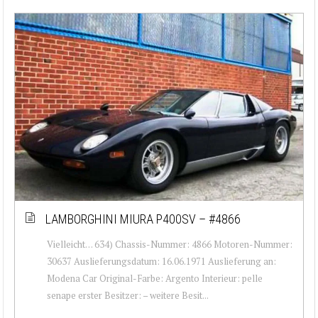
LAMBORGHINI MIURA P400SV – #4866
Vielleicht… 634) Chassis-Nummer: 4866 Motoren-Nummer:
30637 Auslieferungsdatum: 16.06.1971 Auslieferung an:
Modena Car Original-Farbe: Argento Interieur: pelle
senape erster Besitzer: – weitere Besit...