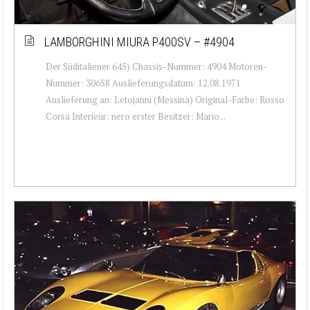
LAMBORGHINI MIURA P400SV – #4904
Der Süditaliener 645) Chassis-Nummer: 4904 Motoren-
Nummer: 30658 Auslieferungsdatum: 12.08.1971
Auslieferung an: Letojanni (Messina) Original-Farbe: Rosso
Corsa Interieur: nero erster Besitzer: Mario...