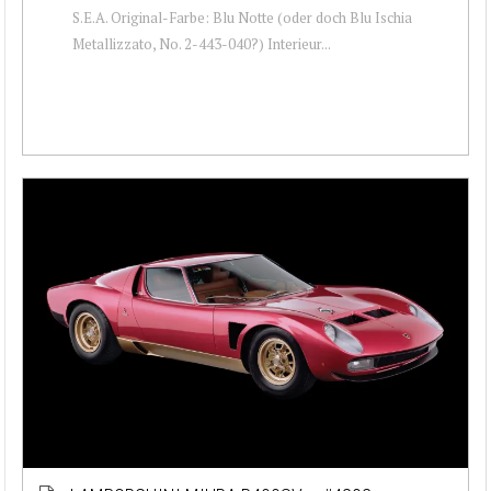
S.E.A. Original-Farbe: Blu Notte (oder doch Blu Ischia
Metallizzato, No. 2-443-040?) Interieur...