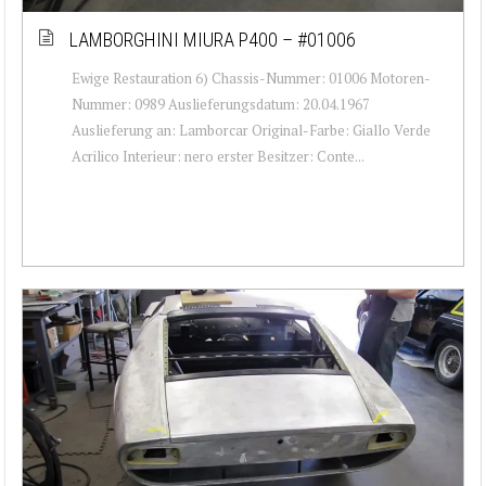
LAMBORGHINI MIURA P400 – #01006
Ewige Restauration 6) Chassis-Nummer: 01006 Motoren-
Nummer: 0989 Auslieferungsdatum: 20.04.1967
Auslieferung an: Lamborcar Original-Farbe: Giallo Verde
Acrilico Interieur: nero erster Besitzer: Conte...