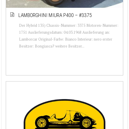
LAMBORGHINI MIURA P400 – #3375
Der Hybrid 135) Chassis-Nummer: 3375 Motoren-Nummer:
1751 Auslieferungsdatum: 04.03.1968 Auslieferung an:
Lamborcar Original-Farbe: Bianco Interieur: nero erster
Besitzer: Bongiasca? weitere Besitzer...