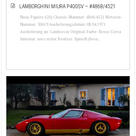
LAMBORGHINI MIURA P400SV – #4868/4521
Neue Papiere 620) Chassis-Nummer: 4868/4521 Motoren-
Nummer: 30619 Auslieferungsdatum: 08.04.1971
Auslieferung an: Lamborcar Original-Farbe: Rosso Corsa
Interieur: nero erster Besitzer: Spinelli (besa...