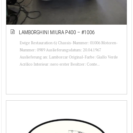
LAMBORGHINI MIURA P400 – #1006
Ewige Restauration 6) Chassis-Nummer: 01006 Motoren-
Nummer: 0989 Auslieferungsdatum: 20.04.1967
Auslieferung an: Lamborcar Original-Farbe: Giallo Verde
Acrilico Interieur: nero erster Besitzer: Conte...