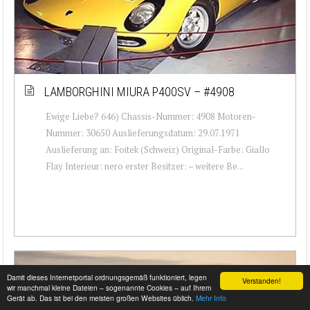
LAMBORGHINI MIURA P400SV – #4908
Ewige Liebe? 646) Chassis-Nummer: 4908 Motoren-
Nummer: 30650 Auslieferungsdatum: 29.07.1971
Auslieferung an: Foitek (Schweiz) Original-Farbe: Giallo
Flay Interieur: nero erster Besitzer: – weitere Be...
Damit dieses Internetportal ordnungsgemäß funktioniert, legen
Verstanden!
wir manchmal kleine Dateien – sogenannte Cookies – auf Ihrem
Gerät ab. Das ist bei den meisten großen Websites üblich.
Mehr Info