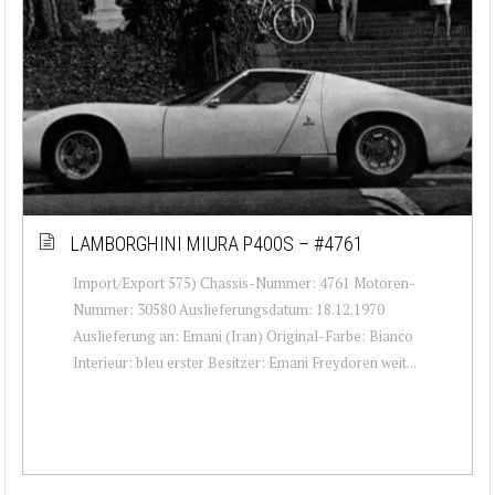
LAMBORGHINI MIURA P400S – #4761
Import/Export 575) Chassis-Nummer: 4761 Motoren-
Nummer: 30580 Auslieferungsdatum: 18.12.1970
Auslieferung an: Emani (Iran) Original-Farbe: Bianco
Interieur: bleu erster Besitzer: Emani Freydoren weit...