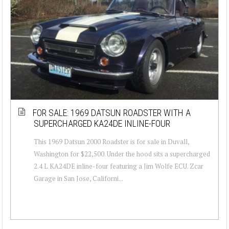
FOR SALE: 1969 DATSUN ROADSTER WITH A
SUPERCHARGED KA24DE INLINE-FOUR
This 1969 Datsun 2000 Roadster is for sale in Duvall,
Washington for $22,500. Under the hood sits a supercharged
2.4 L KA24DE inline-four featuring a Jim Wolfe ECU. Zcar
Garage in San Jose, Californi...