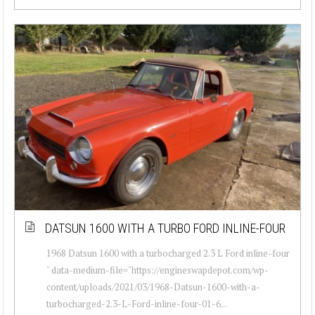
DATSUN 1600 WITH A TURBO FORD INLINE-FOUR
1968 Datsun 1600 with a turbocharged 2.3 L Ford inline-four
" data-medium-file="https://engineswapdepot.com/wp-
content/uploads/2021/03/1968-Datsun-1600-with-a-
turbocharged-2.3-L-Ford-inline-four-01-6...