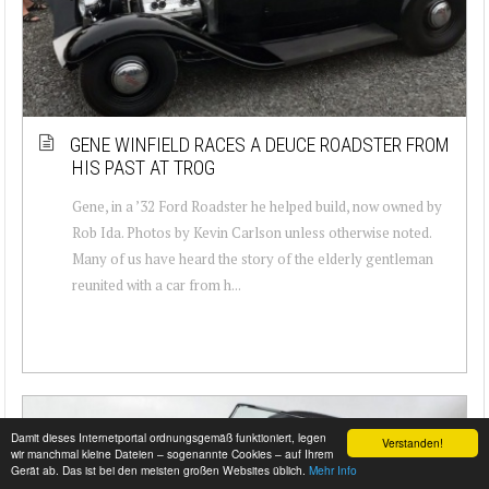
GENE WINFIELD RACES A DEUCE ROADSTER FROM
HIS PAST AT TROG
Gene, in a ’32 Ford Roadster he helped build, now owned by
Rob Ida. Photos by Kevin Carlson unless otherwise noted.
Many of us have heard the story of the elderly gentleman
reunited with a car from h...
Damit dieses Internetportal ordnungsgemäß funktioniert, legen
Verstanden!
wir manchmal kleine Dateien – sogenannte Cookies – auf Ihrem
Gerät ab. Das ist bei den meisten großen Websites üblich.
Mehr Info