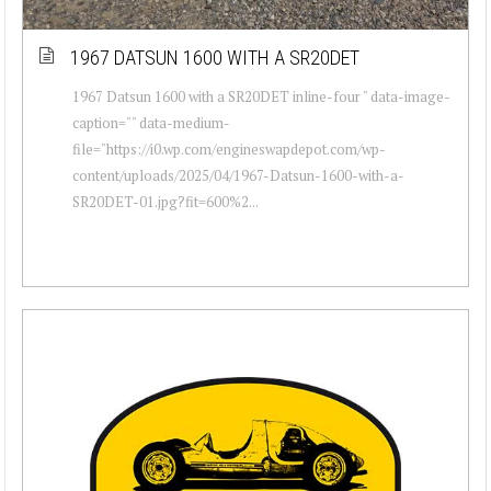
1967 DATSUN 1600 WITH A SR20DET
1967 Datsun 1600 with a SR20DET inline-four " data-image-
caption="" data-medium-
file="https://i0.wp.com/engineswapdepot.com/wp-
content/uploads/2025/04/1967-Datsun-1600-with-a-
SR20DET-01.jpg?fit=600%2...