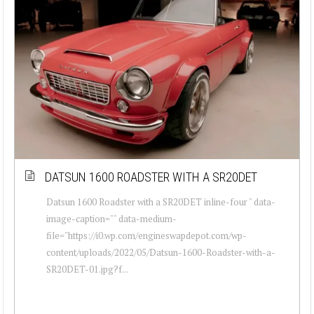
DATSUN 1600 ROADSTER WITH A SR20DET
Datsun 1600 Roadster with a SR20DET inline-four " data-
image-caption="" data-medium-
file="https://i0.wp.com/engineswapdepot.com/wp-
content/uploads/2022/05/Datsun-1600-Roadster-with-a-
SR20DET-01.jpg?f...