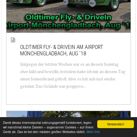
OLDTIMER FLY- & DRIVEIN AM AIRPORT
MÖNCHENGLADBACH, AUG `18
Entgegen der letzten Wochen war es an diesem Sonntag
eher kühl und bewölkt, trotzdem habe ich mir an diesem Tag
einen Sonnenbrand geholt. Aber es hat sich mal wieder
gelohnt. Das Gelände war proppevo...
Damit dieses Internetportal ordnungsgemäß funktioniert, legen
Verstanden!
wir manchmal kleine Dateien – sogenannte Cookies – auf Ihrem
Gerät ab. Das ist bei den meisten großen Websites üblich.
Mehr Info