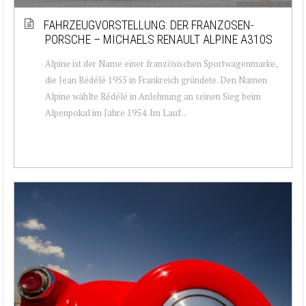
FAHRZEUGVORSTELLUNG: DER FRANZOSEN-
PORSCHE – MICHAELS RENAULT ALPINE A310S
Alpine ist der Name einer französischen Sportwagenmarke,
die Jean Rédélé 1955 in Frankreich gründete. Den Namen
Alpine wählte Rédélé in Anlehnung an seinen Sieg beim
Alpenpokal im Jahre 1954. Im Lauf...