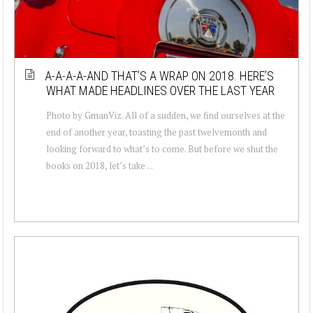
A-A-A-A-AND THAT’S A WRAP ON 2018. HERE’S
WHAT MADE HEADLINES OVER THE LAST YEAR
Photo by GmanViz. All of a sudden, we find ourselves at the
end of another year, toasting the past twelvemonth and
looking forward to what’s to come. But before we shut the
books on 2018, let’s take ...