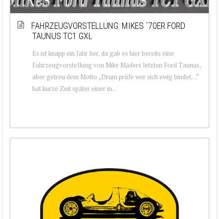
FAHRZEUGVORSTELLUNG: MIKES `70ER FORD
TAUNUS TC1 GXL
Es ist knapp ein Jahr her, da gab es hier bereits eine
Fahrzeugvorstellung von Mike Mäders letzten Ford Taunus,
aber getreu dem Motto „Drum prüfe wer sich ewig bindet…“
hat kurze Zeit später einer in...