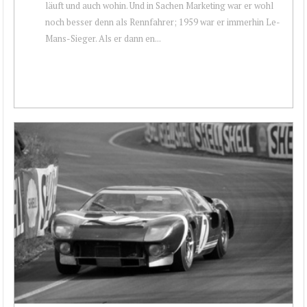
läuft und auch wohin. Und in Sachen Marketing war er wohl
noch besser denn als Rennfahrer; 1959 war er immerhin Le-
Mans-Sieger. Als er dann en...