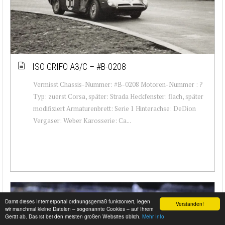
ISO GRIFO A3/C – #B-0208
Vermisst Chassis-Nummer: #B-0208 Motoren-Nummer : ?
Typ: zuerst Corsa, später: Strada Heckfenster: flach, später
modifiziert Armaturenbrett: Serie 1 Hinterachse: DeDion
Vergaser: Weber Karosserie: Ca...
Damit dieses Internetportal ordnungsgemäß funktioniert, legen
Verstanden!
wir manchmal kleine Dateien – sogenannte Cookies – auf Ihrem
Gerät ab. Das ist bei den meisten großen Websites üblich.
Mehr Info