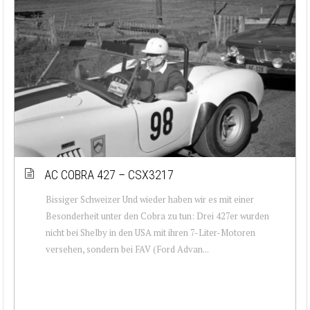
AC COBRA 427 – CSX3217
Bissiger Schweizer Und wieder haben wir es mit einer
Besonderheit unter den Cobra zu tun: Drei 427er wurden
nicht bei Shelby in den USA mit ihren 7-Liter-Motoren
versehen, sondern bei FAV (Ford Advan...