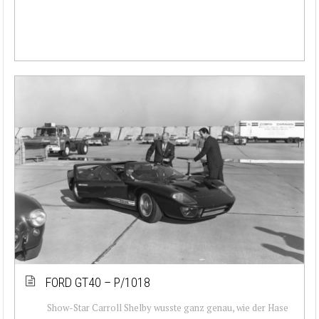
FORD GT40 – P/1018
Show-Star Carroll Shelby wusste ganz genau, wie der Hase