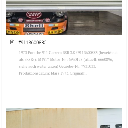
#9113600885
1973 Porsche 911 Carrera RSR 2.8 #9113600885 (bezeichnet
als «RSR»): M491*. Motor-Nr.: 6930128 (aktuell: 6660896,
siehe auch weiter unten) Getriebe-Nr: 7931033.
Produktionsdatum: März 1973. Originalf...