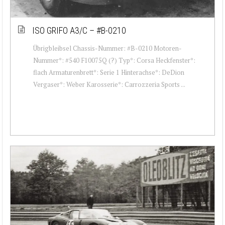
ISO GRIFO A3/C – #B-0210
Übrigbleibsel Chassis-Nummer: #B-0210 Motoren-
Nummer*: #540 F10075Q (?) Typ*: Corsa Heckfenster*:
flach Armaturenbrett*: Serie 1 Hinterachse*: DeDion
Vergaser*: Weber Karosserie*: Carrozzeria Sports ...