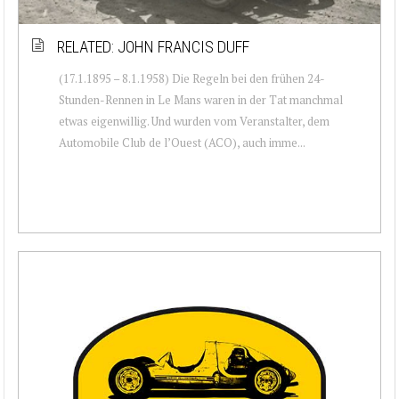
RELATED: JOHN FRANCIS DUFF
(17.1.1895 – 8.1.1958) Die Regeln bei den frühen 24-
Stunden-Rennen in Le Mans waren in der Tat manchmal
etwas eigenwillig. Und wurden vom Veranstalter, dem
Automobile Club de l’Ouest (ACO), auch imme...