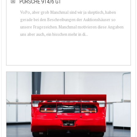
PORSCHE 914/6 GT
VoPo, aber grob Manchmal sind wir ja skeptisch, haben
gerade bei den Beschreibungen der Auktionshäuser so
unsere Fragezeichen. Manchmal motivieren diese Angaben
uns aber auch, ein bisschen mehr in di...