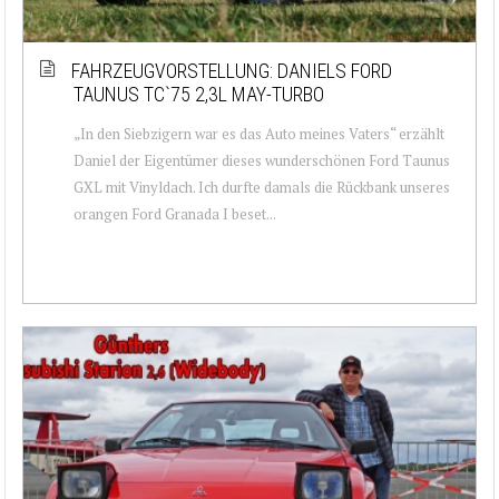
FAHRZEUGVORSTELLUNG: DANIELS FORD
TAUNUS TC`75 2,3L MAY-TURBO
„In den Siebzigern war es das Auto meines Vaters“ erzählt
Daniel der Eigentümer dieses wunderschönen Ford Taunus
GXL mit Vinyldach. Ich durfte damals die Rückbank unseres
orangen Ford Granada I beset...