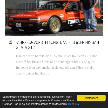
FAHRZEUGVORSTELLUNG: DANIELS 85ER NISSAN
SILVIA S12
Daniel besaß bereits eine Toyota Celica ta22 von 1971 und
diese `85er Nissan Silvia S12 sollte eigentlich als Ansporn
für seine Frau dienen, damit sie endlich den Führerschein
macht. Leider hat das n...
Damit dieses Internetportal ordnungsgemäß funktioniert, legen
Verstanden!
wir manchmal kleine Dateien – sogenannte Cookies – auf Ihrem
Gerät ab. Das ist bei den meisten großen Websites üblich.
Mehr Info