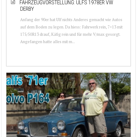
FAHRZEUGVORSTELLUNG: ULFS 1978ER VW
DERBY
Anfang der 90er hat Ulf nichts Anderes gemacht wie Autos
auf dem Boden zu legen. Da hiess: Fahrwerk rein, 7×13 mit
175/50R13 drauf, Käfig rein und für mehr V/max gesorgt.
Angefangen hatte alles mit m...