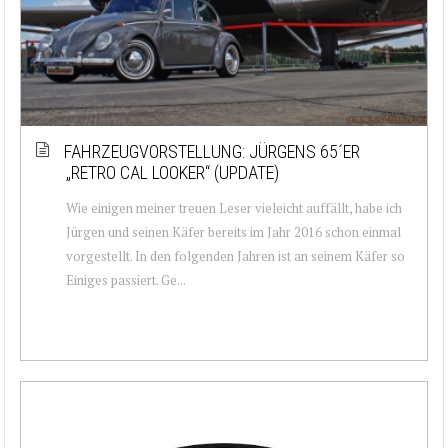
FAHRZEUGVORSTELLUNG: JÜRGENS 65´ER
„RETRO CAL LOOKER“ (UPDATE)
Wie einigen meiner treuen Leser vieleicht auffällt, habe ich
Jürgen und seinen Käfer bereits im Jahr 2016 schon einmal
vorgestellt. In den folgenden Jahren ist an seinem Käfer so
Einiges passiert. Ge...