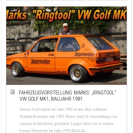
FAHRZEUGVORSTELLUNG: MARKS` „RINGTOOL“
VW GOLF MK1, BAUJAHR 1981
Dieser Golf wurde im Jahr 1981 in der eher zahmen
Standardvariante mit 70PS Motor und LS Ausstattung von
seinem Erstbesitzer geordert. Lange Jahre tat er seinen
treuen Dienst bis im Jahr 1993 Mark da...