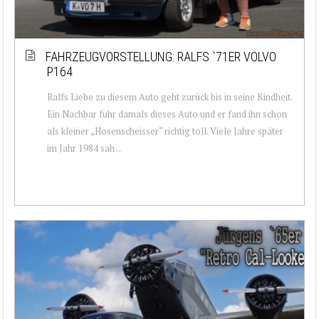
FAHRZEUGVORSTELLUNG: RALFS `71ER VOLVO
P164
Ralfs Liebe zu diesem Auto geht zurück bis in seine Kindheit.
Ein Nachbar fuhr damals dieses Auto und er fand ihn schon
als kleiner „Hosenscheisser“ richtig toll. Viele Jahre später
im Jahr 1984 sah ...