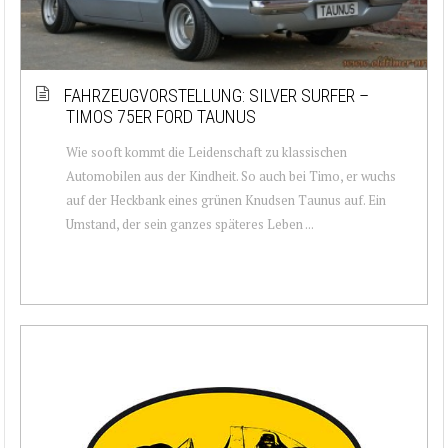
FAHRZEUGVORSTELLUNG: SILVER SURFER –
TIMOS 75ER FORD TAUNUS
Wie sooft kommt die Leidenschaft zu klassischen
Automobilen aus der Kindheit. So auch bei Timo, er wuchs
auf der Heckbank eines grünen Knudsen Taunus auf. Ein
Umstand, der sein ganzes späteres Leben ...