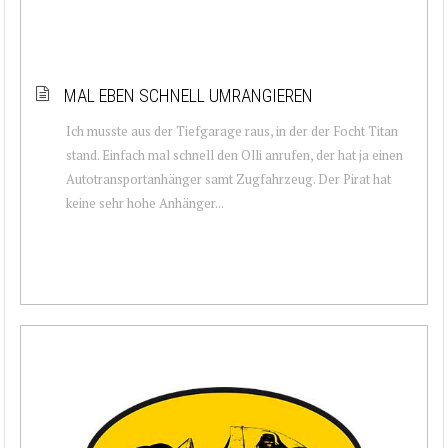
MAL EBEN SCHNELL UMRANGIEREN
Ich musste aus der Tiefgarage raus, in der der Focht Titan
stand. Einfach mal schnell den Olli anrufen, der hat ja einen
Autotransportanhänger samt Zugfahrzeug. Der Pirat hat
keine sehr hohe Anhänger...