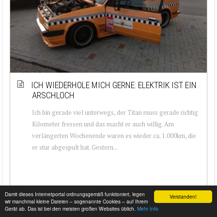
ICH WIEDERHOLE MICH GERNE: ELEKTRIK IST EIN
ARSCHLOCH
Ich bin gerade viel unterwegs, der Titan muss gerade richtig
Kilometer fressen und das macht er auch willig. Am
verlängerten Wochenende waren es wieder ca. 1.000km, die
er stur abgespult hat. Gestern...
Damit dieses Internetportal ordnungsgemäß funktioniert, legen
Verstanden!
wir manchmal kleine Dateien – sogenannte Cookies – auf Ihrem
Gerät ab. Das ist bei den meisten großen Websites üblich.
Mehr Info