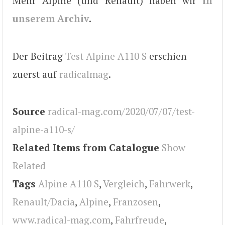
Mehr Alpine (und Renault) haben wir
in
unserem Archiv
.
Der Beitrag
Test Alpine A110 S
erschien
zuerst auf
radicalmag
.
Source
radical-mag.com/2020/07/07/test-
alpine-a110-s/
Related Items from Catalogue
Show
Related
Tags
Alpine A110 S
,
Vergleich
,
Fahrwerk
,
Renault/Dacia
,
Alpine
,
Franzosen
,
www.radical-mag.com
,
Fahrfreude
,