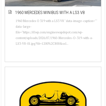
1960 MERCEDES MINIBUS WITH A LS3 V8
1960 Mercedes O 319 with a LS3 V8 " data-image-caption=""
data-large-
file="https://i0.wp.com/engineswapdepot.com/wp-
content/uploads/2026/07/1960-Mercedes-O-319-with-a-
LS3-V8-01.jpg?fit=1200%2C800&ssl...