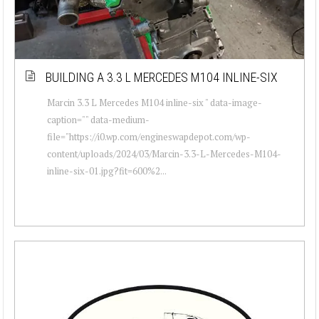
BUILDING A 3.3 L MERCEDES M104 INLINE-SIX
Marcin 3.3 L Mercedes M104 inline-six " data-image-
caption="" data-medium-
file="https://i0.wp.com/engineswapdepot.com/wp-
content/uploads/2024/03/Marcin-3.3-L-Mercedes-M104-
inline-six-01.jpg?fit=600%2...