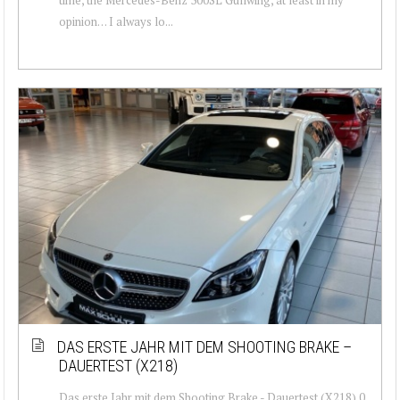
opinion… I always lo...
DAS ERSTE JAHR MIT DEM SHOOTING BRAKE –
DAUERTEST (X218)
Das erste Jahr mit dem Shooting Brake - Dauertest (X218) 0