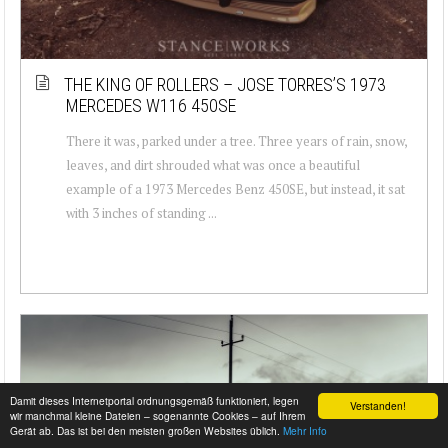
THE KING OF ROLLERS – JOSE TORRES’S 1973
MERCEDES W116 450SE
There it was, parked under a tree. Three years of rain, snow,
leaves, and dirt shrouded what was once a beautiful
example of a 1973 Mercedes Benz 450SE, but instead, it sat
with 3 inches of standing ...
Damit dieses Internetportal ordnungsgemäß funktioniert, legen
Verstanden!
wir manchmal kleine Dateien – sogenannte Cookies – auf Ihrem
Gerät ab. Das ist bei den meisten großen Websites üblich.
Mehr Info