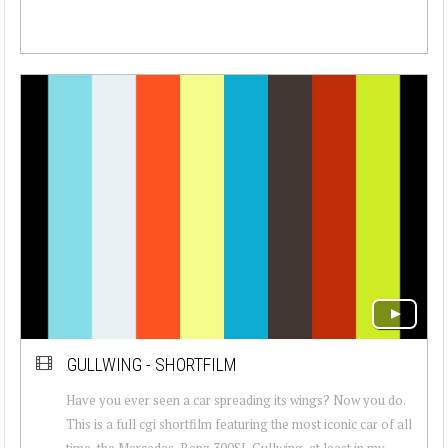
GULLWING - SHORTFILM
Have you ever seen a car spreading its wings? Now you do.
This is a full cgi shortfilm featuring the most iconic car of all
time, the Mercedes-Benz 300SL Gullwing, at least in my