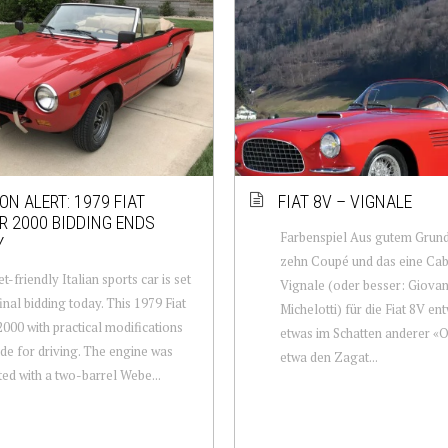
ON ALERT: 1979 FIAT
FIAT 8V – VIGNALE
R 2000 BIDDING ENDS
Farbenspiel Aus gutem Grund
Y
zehn Coupé und das eine Cabr
t-friendly Italian sports car is set
Vignale (oder besser: Giovan
final bidding today. This 1979 Fiat
Michelotti) für die Fiat 8V en
2000 with practical modifications
etwas im Schatten anderer «O
e for driving. The engine was
etwa den Zagat...
tted with a two-barrel Webe...