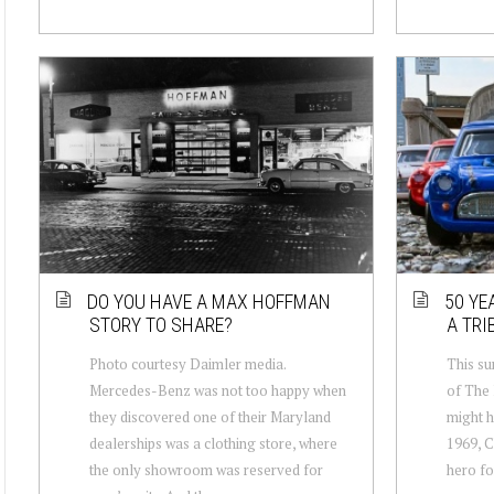
DO YOU HAVE A MAX HOFFMAN
50 YEA
STORY TO SHARE?
A TRI
Photo courtesy Daimler media.
This su
Mercedes-Benz was not too happy when
of The 
they discovered one of their Maryland
might h
dealerships was a clothing store, where
1969, C
the only showroom was reserved for
hero fo