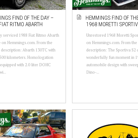
NGS FIND OF THE DAY –
HEMMINGS FIND OF THE
FIAT RITMO ABARTH
1968 MORETTI SPORTI
y serviced 1988 Fiat Ritmo Abarth
Unrestored 1968 Moretti Spor
le on Hemmings.com. From the
on Hemmings.com. From the s
s description: Abarth 130TC with
description: The Sportiva S2 
,500 kilometers. Homologation
wonderfully fun moment in 19
 equipped with 2.0 liter DOHC
automobile design with swee
i...
Dino-...