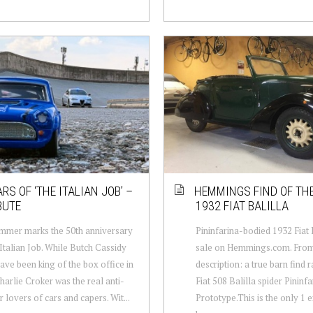
RS OF ‘THE ITALIAN JOB’ –
HEMMINGS FIND OF THE
BUTE
1932 FIAT BALILLA
mmer marks the 50th anniversary
Pininfarina-bodied 1932 Fiat B
Italian Job. While Butch Cassidy
sale on Hemmings.com. From 
ave been king of the box office in
description: a true barn find 
harlie Croker was the real anti-
Fiat 508 Balilla spider Pininfa
r lovers of cars and capers. Wit...
Prototype.This is the only 1