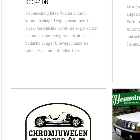
SCORPIONE
Lese(r)
Nebenschauplätze Wieder einmal
zugetra
kommen einige Dinge zusammen. In
Pachern
dieser Geschichte waren sie sogar schon
Automob
einmal zusammen gewesen, doch es
und seh
bedurfte einiger Umwege, damit sie
Sie auc.
wieder zusammenfanden. Es w...