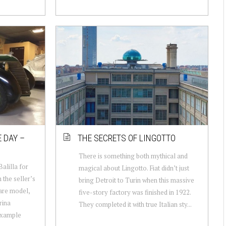
 DAY –
THE SECRETS OF LINGOTTO
There is something both mythical and
alilla for
magical about Lingotto. Fiat didn’t just
the seller’s
bring Detroit to Turin when this massive
rare model,
five-story factory was finished in 1922.
rina
They completed it with true Italian sty...
 example