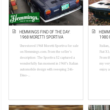
HEMMINGS FIND OF THE DAY:
HEMMI
1968 MORETTI SPORTIVA
1980 
Unrestored 1968 Moretti Sportiva for sale
Italian,
on Hemmings.com. From the seller’s
Fiat X1
description: The Sportiva S2 captured a
From th
wonderfully fun moment in 1960’s Italian
my very
automobile design with sweeping 246-
enjoy a
Dino-...