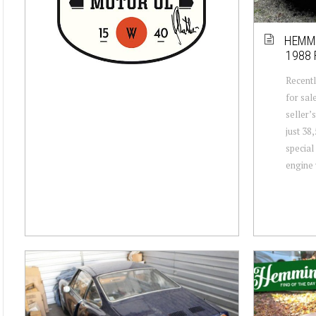
HEMMI
1988 
Recentl
for sa
seller’
just 38
special
engine w