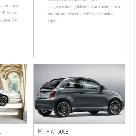
ar er noch
ausgezeichnet gekleidet. Auch heute noch
FIRE-Motor,
sind sie auf den ersten Blick erkennbar,
in über 30-
erhal...
E
FIAT 500E