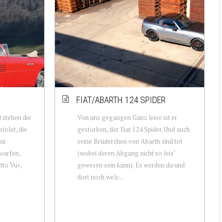
FIAT/ABARTH 124 SPIDER
 stehen die
Von uns gegangen Ganz leise ist er
iolet, die
gestorben, der Fiat 124 Spider. Und auch
ni
seine Brüderchen von Abarth sind tot
twarfen,
(wobei deren Abgang nicht so leis‘
tto Vu»,
gewesen sein kann). Es werden da und
dort noch welc...