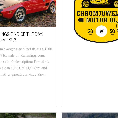
NGS FIND OF THE DAY:
FIAT X1/9
 mid-engine, and stylish, it’s a 1980
/9 for sale on Hemmings.com.
e seller’s description: For sale is
 clean 1981 Fiat X1/9. Own and
 mid-engined, rear wheel driv...