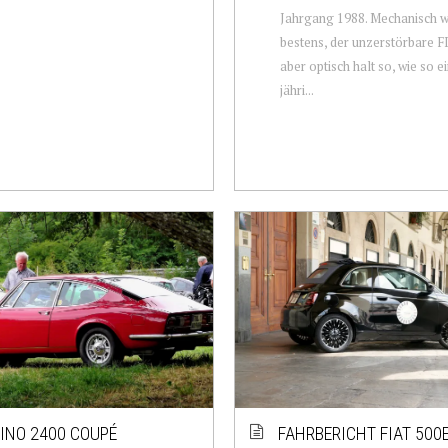
Jahrgang 1988. Mechanisch w
bestens, der unzerstörbare 
aber optisch halt so, wie so e
jähri...
DINO 2400 COUPÉ
FAHRBERICHT FIAT 500