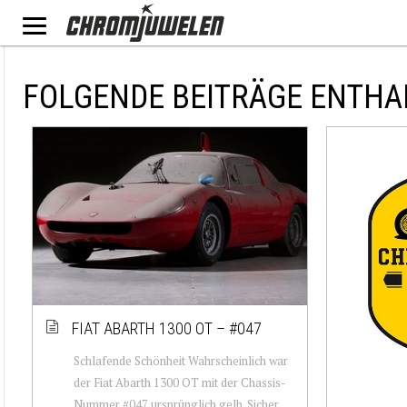
FOLGENDE BEITRÄGE ENTHA
FIAT ABARTH 1300 OT – #047
Schlafende Schönheit Wahrscheinlich war
der Fiat Abarth 1300 OT mit der Chassis-
Nummer #047 ursprünglich gelb. Sicher