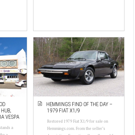
OOD
HEMMINGS FIND OF THE DAY –
 HUB,
1979 FIAT X1/9
DA VESPA
Restored 1979 Fiat X1/9 for sale on
stands a
Hemmings.com. From the seller’s
ike a