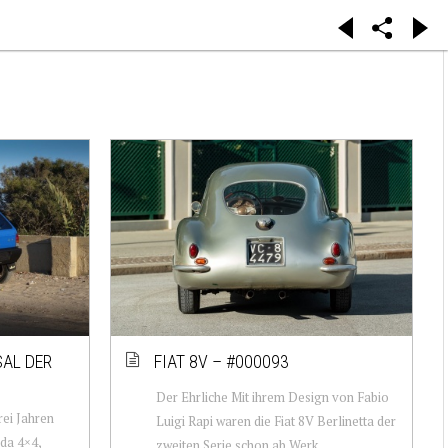
SAL DER
FIAT 8V – #000093
Der Ehrliche Mit ihrem Design von Fabio
rei Jahren
Luigi Rapi waren die Fiat 8V Berlinetta der
nda 4×4,
zweiten Serie schon ab Werk