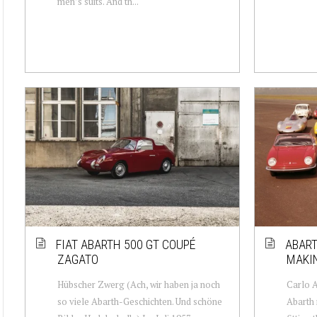
men’s suits. And th...
FIAT ABARTH 500 GT COUPÉ
ABART
ZAGATO
MAKI
Hübscher Zwerg (Ach, wir haben ja noch
Carlo A
so viele Abarth-Geschichten. Und schöne
Abarth 