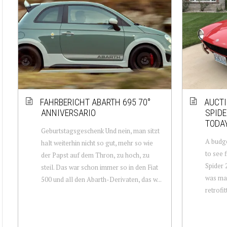
FAHRBERICHT ABARTH 695 70°
AUCTI
ANNIVERSARIO
SPIDE
TODA
Geburtstagsgeschenk Und nein, man sitzt
A budge
halt weiterhin nicht so gut, mehr so wie
to see 
der Papst auf dem Thron, zu hoch, zu
Spider 
steil. Das war schon immer so in den Fiat
was mad
500 und all den Abarth-Derivaten, das w...
retrofi