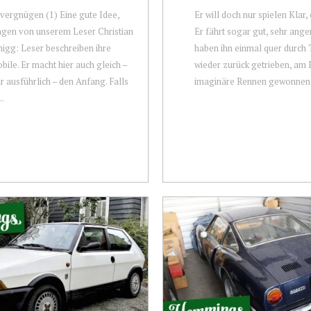
vergnügen (1) Eine gute Idee,
Er will doch nur spielen Klar, 
gen von unserem Leser Christian
Er fährt sogar gut, sehr ang
igg: Leser beschreiben ihre
haben ihn einmal quer durch 
ile. Er macht hier auch gleich –
wieder zurück getrieben, am R
r ausführlich – den Anfang. Falls
imaginäre Rennen gewonnen, 
..