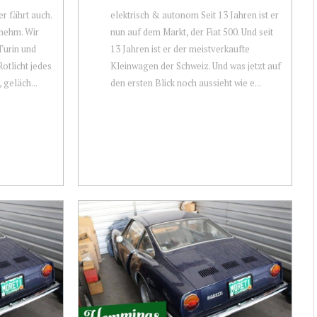
er fährt auch.
elektrisch & autonom Seit 13 Jahren ist er
enehm. Wir
nun auf dem Markt, der Fiat 500. Und seit
Turin und
13 Jahren ist er der meistverkaufte
otlicht jedes
Kleinwagen der Schweiz. Und was jetzt auf
geläch...
den ersten Blick noch aussieht wie e...