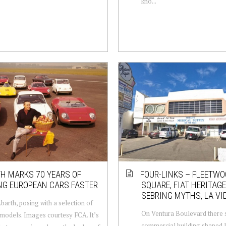
kno...
H MARKS 70 YEARS OF
FOUR-LINKS – FLEETW
NG EUROPEAN CARS FASTER
SQUARE, FIAT HERITAGE
SEBRING MYTHS, LA VI
barth, posing with a selection of
On Ventura Boulevard there 
models. Images courtesy FCA. It’s
commercial building shaped l