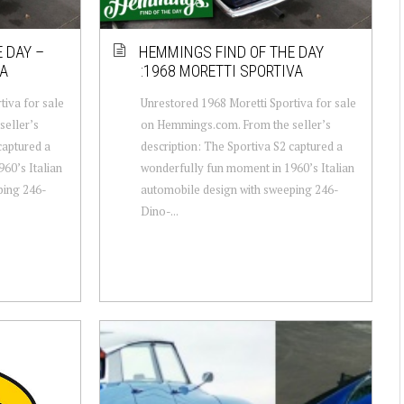
 DAY –
HEMMINGS FIND OF THE DAY
VA
:1968 MORETTI SPORTIVA
tiva for sale
Unrestored 1968 Moretti Sportiva for sale
eller’s
on Hemmings.com. From the seller’s
captured a
description: The Sportiva S2 captured a
60’s Italian
wonderfully fun moment in 1960’s Italian
ping 246-
automobile design with sweeping 246-
Dino-...