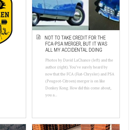
NOT TO TAKE CREDIT FOR THE
FCA-PSA MERGER, BUT IT WAS
ALL MY ACCIDENTAL DOING
Photos by David LaChance (left) and the
author (right). You’ve surely heard by
now that the FCA (Fiat-Chrysler) and PSA
(Peugeot-Citroen) merger is on like
Donkey Kong. How did this come about,
you a...