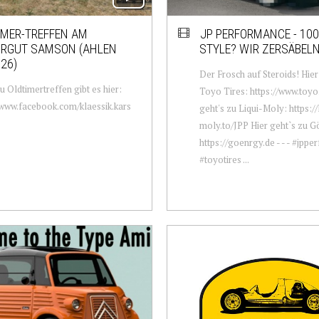
IMER-TREFFEN AM
JP PERFORMANCE - 100
URGUT SAMSON (AHLEN
STYLE? WIR ZERSÄBELN
.26)
Der Frosch auf Steroids! Hier
u Oldtimertreffen gibt es hier:
Toyo Tires: https://www.toyo
/www.facebook.com/klaessik.kars
geht's zu Liqui-Moly: https://
moly.to/JPP Hier geht`s zu G
https://goenrgy.de - - - #jpp
#toyotires ...