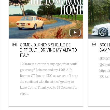
SOME JOURNEYS SHOULD BE
500 H
DIFFICULT | DRIVING MY ALFA TO
CAMPE
ITALY
SUBSC
1200km in a car twice my age, what could
@dayri
go wrong? Join me and my 1968 Alfa
https:/
Romeo GT Junior 1300 as we set off onto
MORE
the continent with the aim of getting to
Lake Como. Thank you to SPConnect for
supp...