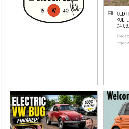
OLDT
KULT
04.08
Fotos z
https:/