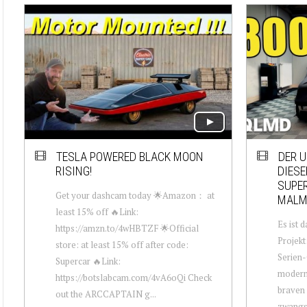
TESLA POWERED BLACK MOON
DER U
RISING!
DIESE
SUPE
Get your dashcam today 🌟Amazon： at
MALM
least 15% off 🔥Link:
Es ist 
https://amzn.to/4wHBTZF 🌟Official
Projekt
store: at least 15% off after code:
Serien-
Supercar 🔥Link:
moderne
https://botslabcam.com/4vA6oQi Check
braven 
out the ARCCAPTAIN g...
zwangs