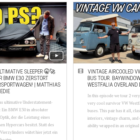
LTIMATIVE SLEEPER 🤫🚀
VINTAGE AIRCOOLED V
R BMW E30 ZERSTÖRT
BUS TOUR. BAYWINDO
RSPORTWAGEN! | MATTHIAS
WESTFALIA OVERLAND 
EDIE
In this episode we tour 2 very
das ultimative Understatement-
very cool survivor VW Westf
: Ein BMW E30 in absoluter
buses. This pair has it all, cl
Optik, der die Leistung eines
interiors, vintage charm, and
n Hypercars besitzt. Statt des
ability wrapped in an original
Vierzylinders wütet hier jetzt ein
beatm...