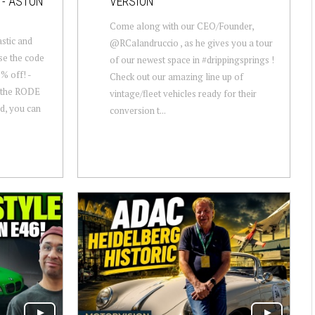
 - ASTON
VERSION
Come along with our CEO/Founder,
stic and
@RCalandruccio , as he gives you a tour
Use the code
of our newest space in #drippingsprings !
% off! -
Check out our amazing line up of
e the RODE
vintage/fleet vehicles ready for their
d, you can
conversion t...