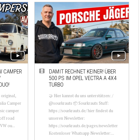
W CAMPER
DAMIT RECHNET KEINER! ÜBER
W
500 PS IM OPEL VECTRA A 4X4
DUO!
TURBO
 original,
🤝 Hier kannst du uns unterstützen: /
alia Camper
@sourkrauts 📦 Sourkrauts Stuff:
assic camper
https://sourkrauts.de/ hier findest du
 off road
unseren Newsletter:
 VW ou...
https://sourkrauts.de/pages/newsletter
Kostenloser Whatsapp Newsletter:...