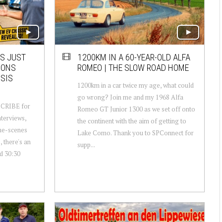
RS JUST
1200KM IN A 60-YEAR-OLD ALFA
IONS
ROMEO | THE SLOW ROAD HOME
SSIS
1200km in a car twice my age, what could
go wrong? Join me and my 1968 Alfa
CRIBE for
Romeo GT Junior 1300 as we set off onto
terviews,
the continent with the aim of getting to
he-scenes
Lake Como. Thank you to SPConnect for
 there's an
supp...
d 30:30