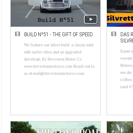
BUILD Nº51 - THE GIFT OF SPEED
DAS 
SILVR
We feature our latest build: a classic mini
Kaum e
with surfer vibes and an upgraded
vereint
drivetrain. By Steveston Motor Co
Motorsp
www.stevestonmotorco.com Reach out to
wie die 
us at mail@stevestonmotorco.com
rollten
rund 670