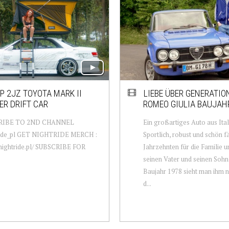
P 2JZ TOYOTA MARK II
LIEBE ÜBER GENERATIO
R DRIFT CAR
ROMEO GIULIA BAUJAH
RIBE TO 2ND CHANNEL
Ein großartiges Auto aus Ital
de_pl GET NIGHTRIDE MERCH :
Sportlich, robust und schön fä
/nightride.pl/ SUBSCRIBE FOR
Jahrzehnten für die Familie 
seinen Vater und seinen Sohn 
Baujahr 1978 sieht man ihm n
d...