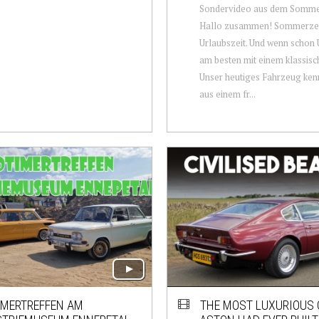
Sondervideo aus dem Somme
Hallo zusammen! Sommerzeit
Urlaubszeit. Und wenn schon 
am besten mit einem klassis
Unser heutiges Fahrzeug kennt
aus einem fr...
IMERTREFFEN AM
THE MOST LUXURIOUS 