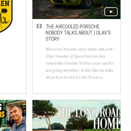
THE AIRCOOLED PORSCHE
NOBODY TALKS ABOUT | OLAV’S
STORY
Not every Porsche story starts with a 911.
Olav, founder of Speed Service, has
owned this Porsche 914 for years and it's
not going anywhere. In this film, he talks
about how he fell for the 914 as a ...