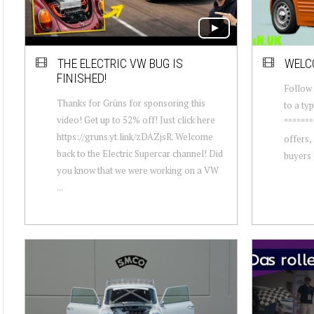
THE ELECTRIC VW BUG IS
WELC
FINISHED!
Follow 
Thanks for Grüns for sponsoring this
to a ty
video! Get up to 52% off! Just click here
*******
https://gruns.yt.link/zDAZjsR. Welcome
offers,
back to the Electric Supercar channel! Did
buyers 
you know that we were working on a VW
...