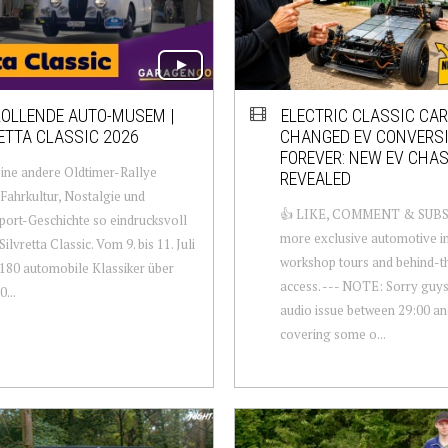
ROLLENDE AUTO-MUSEM |
ELECTRIC CLASSIC CA
ETTA CLASSIC 2026
CHANGED EV CONVERS
FOREVER: NEW EV CHA
ine andere Oldtimer-Rallye
REVEALED
 Fahrkultur, Nostalgie und
👍 LIKE, COMMENT & SUBS
ort-Geschichte so eindrucksvoll
more exclusive automotive in
Silvretta Classic. Vom 9. bis 11. Juli
workshop tours and behind-t
 180 automobile Klassiker über
access. --- NOTE: Sorry guys,
...
audio issue between 29:00 an
covering some o...