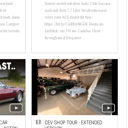
rurlaub
Immer mobil mit dem Auto Club Europa -
 ist
auch mit dem 7,7 Liter Straßenkreuzer
Urlaub, dann
Alles zum ACE findet ihr hier:
chen Camper.
https://bit.ly/CARRANGER. Heute im
 ihr bereits
EinBlick: ein 1974er Cadillac Fleet
Brougham d'Elegance ...
CAR
CEV SHOP TOUR - EXTENDED