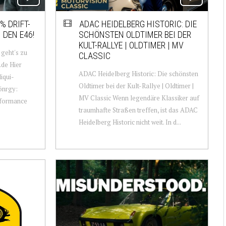
% DRIFT-
ADAC HEIDELBERG HISTORIC: DIE
 DEN E46!
SCHÖNSTEN OLDTIMER BEI DER
KULT-RALLYE | OLDTIMER | MV
 geht's zu
CLASSIC
.de Hier
ADAC Heidelberg Historic: Die schönsten
liqui-
Oldtimer bei der Kult-Rallye | Oldtimer |
önrgy:
MV Classic Wenn legendäre Klassiker auf
erformance
traumhafte Straßen treffen, ist das ADAC
Heidelberg Historic nicht weit. In d...