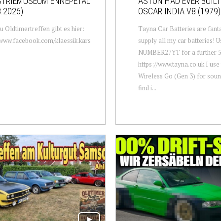
STRIEMUSEUM ENNEPETAL
ASTON HAD EVER BUILT
8.2026)
OSCAR INDIA V8 (1979)
u Oldtimertreffen gibt es hier:
Tayna Car Batteries are fanta
/www.facebook.com/klaessik.kars
supply all my car batteries! 
NUMBER27YT for a further 5
https://www.tayna.co.uk I us
Wireless Go (Gen 3) for soun
find i...