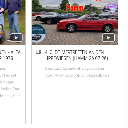
NEN - ALFA
4. OLDTIMERTREFFEN AN DEN
R 1978
LIPPEWIESEN (HAMM 26.07.26)
ien.
Fotos zu Oldtimertreffen gibt es hier:
hrt es seit
https://www.facebook.com/klaessik.kars
um Roger,
Philipp. Das
icht an. Aber