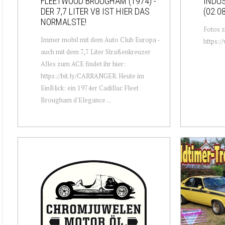
FLEETWOOD BROUGHAM (1974) -
INDU
DER 7,7 LITER V8 IST HIER DAS
(02.0
NORMALSTE!
Fotos z
Immer mobil mit dem Auto Club Europa -
https:/
auch mit dem 7,7 Liter Straßenkreuzer
Alles zum ACE findet ihr hier:
https://bit.ly/CARRANGER. Heute im
EinBlick: ein 1974er Cadillac Fleet
Brougham d'Elegance ...