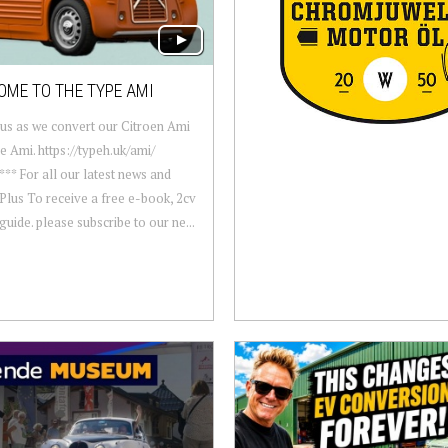
OME TO THE TYPE AMI
us as we convert our Citroen Ami
pe Ami. https://typeh.uk/ami/
*** For all our latest news and
 Plus To receive a free e-book, 2cv
guide. please subscribe to our ne...