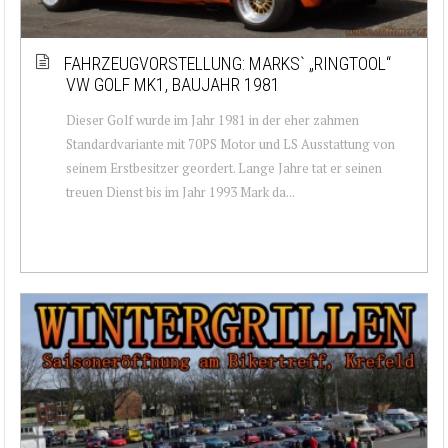
FAHRZEUGVORSTELLUNG: MARKS` „RINGTOOL“
VW GOLF MK1, BAUJAHR 1981
Dieser Golf wurde im Jahr 1981 in der eher zahmen
Standardvariante mit 70PS Motor und LS Ausstattung von
seinem Erstbesitzer geordert. Lange Jahre tat er seinen
treuen Dienst bis im Jahr 1993 Mark da...