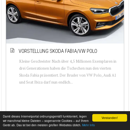
VORSTELLUNG SKODA FABIA/VW POLO
Kleine Geschwister Nach über 4,5 Millionen Exemplaren in
drei Generationen haben die Tschechen nun den vierten
Skoda Fabia präsentiert. Der Bruder von VW Polo, Audi A1
und Seat Ibiza darf nun endlich...
Damit dieses Internetportal ordnungsgemäß funktioniert, legen
Verstanden!
wir manchmal kleine Dateien – sogenannte Cookies – auf Ihrem
Gerät ab. Das ist bei den meisten großen Websites üblich.
Mehr Info