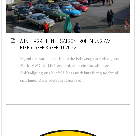
WINTERGRILLEN – SAISONERÖFFNUNG AM
BIKERTREFF KREFELD 2022
Eigentlich war hier für heute die Fahrzeugvorstellung von
Marks VW Golf MK1 geplant. Aber eine kurzfristige
Ankündigung aus Krefeld, liess mich kurzfristig nochmal
umplanen. Zwar bleibt der Bikertref...