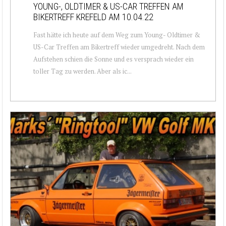
YOUNG-, OLDTIMER & US-CAR TREFFEN AM
BIKERTREFF KREFELD AM 10.04.22
Fast hätte ich heute auf dem Weg zum Young- Oldtimer &
US-Car Treffen am Bikertreff wieder umgedreht. Nach dem
Aufstehen schien die Sonne und es versprach wieder ein
toller Tag zu werden. Aber als ic...