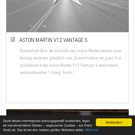
ASTON MARTIN V12 VANTAGE S
Handarbeit Über die Getriebe der Aston Martin musste man
bislang nicht nur glücklich sein. Zuletzt haben wir ganz fest
gejammert beim Aston Martin V12 Vantage S und seinem
automatisierten 7-Gang-Gedö...
Damit dieses Internetportal ordnungsgemäß funktioniert, legen
Verstanden!
wir manchmal kleine Dateien – sogenannte Cookies – auf Ihrem
Gerät ab. Das ist bei den meisten großen Websites üblich.
Mehr Info