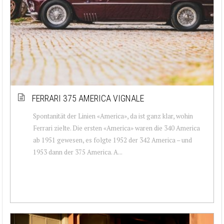
FERRARI 375 AMERICA VIGNALE
Spontanität der Linien «America», da ist ganz klar, wohin
Ferrari zielte. Die ersten «America» waren die 340 America
ab 1951 gewesen, es folgte 1952 der 342 America – und
1953 dann der 375 America. A...