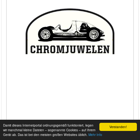
Damit dieses Internetportal ordnungsgemäß funktioniert, legen
Verstanden!
wir manchmal kleine Dateien – sogenannte Cookies – auf Ihrem
Gerät ab. Das ist bei den meisten großen Websites üblich.
Mehr Info