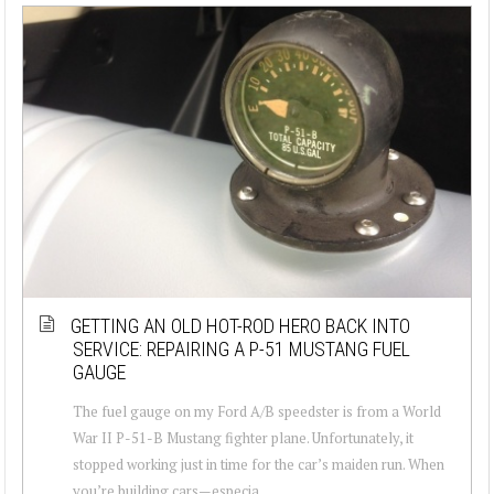
GETTING AN OLD HOT-ROD HERO BACK INTO
SERVICE: REPAIRING A P-51 MUSTANG FUEL
GAUGE
The fuel gauge on my Ford A/B speedster is from a World
War II P-51-B Mustang fighter plane. Unfortunately, it
stopped working just in time for the car’s maiden run. When
you’re building cars—especia...