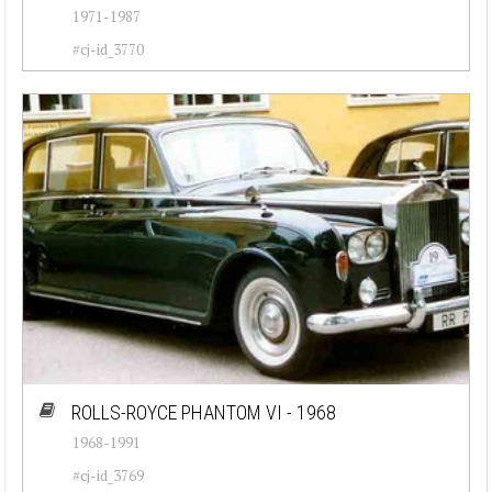
1971-1987
#cj-id_3770
ROLLS-ROYCE PHANTOM VI - 1968
1968-1991
#cj-id_3769