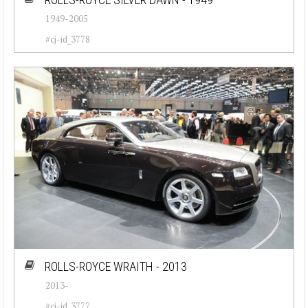
1949-2005
#cj-id_3778
ROLLS-ROYCE WRAITH - 2013
2013-
#cj-id_3777