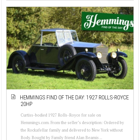
HEMMINGS FIND OF THE DAY: 1927 ROLLS-ROYCE
20HP
Curtiss-bodied 1927 Rolls-Royce for sale on
Hemmings.com. From the seller’s description: Ordered by
the Rockafellar family and delivered to New York without
Body. Bought by Family friend Alan Beamis ...