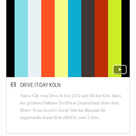
DRIVE IT-DAY KÖLN
Video-Clip vom Drive It-Day 2012 und 2014 in Köln. Eines
der größten Oldtimer-Treffen in Deutschland. Unter dem
Motto "From Good to Great" lädt das Museum für
Angewandte Kunst Köln (MAKK) zum 3. Driv...