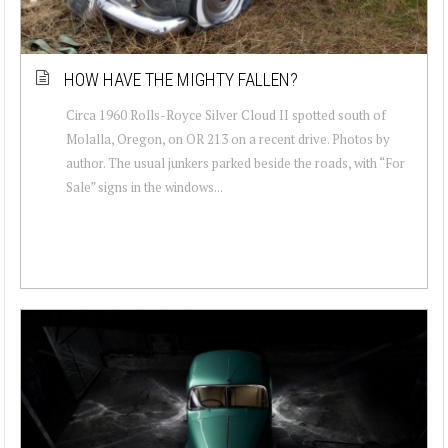
HOW HAVE THE MIGHTY FALLEN?
Circa 1960 Rolls-Royce Silver Cloud II spotted south of
Molalla, Oregon, on OR 213 on a recent drive. Photos by
author. The usual junkers parked beside the roads, with “For
Sale” signs in the windows...