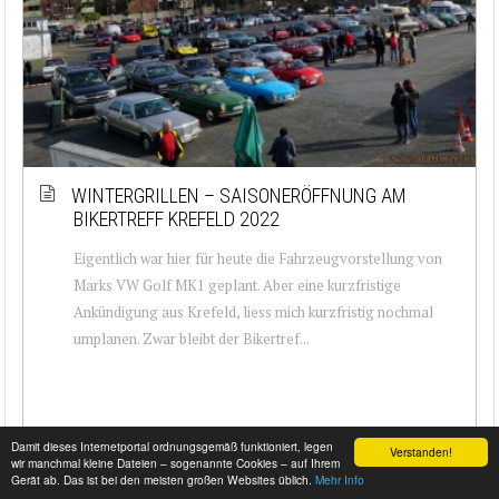
WINTERGRILLEN – SAISONERÖFFNUNG AM
BIKERTREFF KREFELD 2022
Eigentlich war hier für heute die Fahrzeugvorstellung von
Marks VW Golf MK1 geplant. Aber eine kurzfristige
Ankündigung aus Krefeld, liess mich kurzfristig nochmal
umplanen. Zwar bleibt der Bikertref...
Damit dieses Internetportal ordnungsgemäß funktioniert, legen
Verstanden!
wir manchmal kleine Dateien – sogenannte Cookies – auf Ihrem
Gerät ab. Das ist bei den meisten großen Websites üblich.
Mehr Info