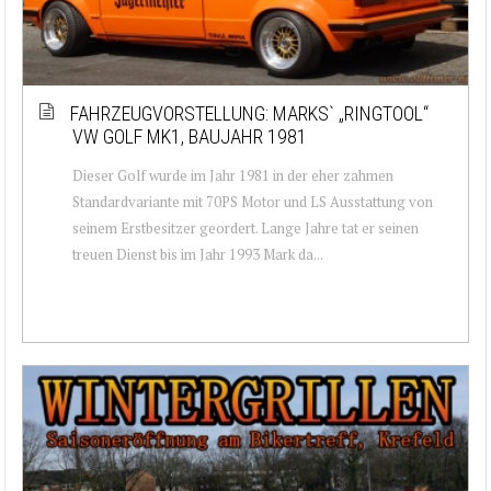
FAHRZEUGVORSTELLUNG: MARKS` „RINGTOOL“
VW GOLF MK1, BAUJAHR 1981
Dieser Golf wurde im Jahr 1981 in der eher zahmen
Standardvariante mit 70PS Motor und LS Ausstattung von
seinem Erstbesitzer geordert. Lange Jahre tat er seinen
treuen Dienst bis im Jahr 1993 Mark da...