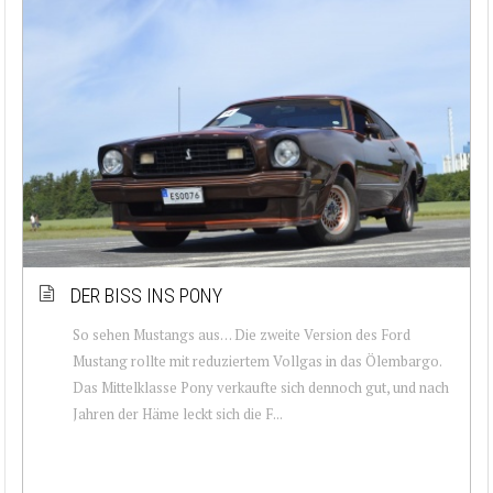
DER BISS INS PONY
So sehen Mustangs aus… Die zweite Version des Ford
Mustang rollte mit reduziertem Vollgas in das Ölembargo.
Das Mittelklasse Pony verkaufte sich dennoch gut, und nach
Jahren der Häme leckt sich die F...