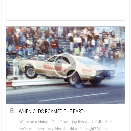
WHEN OLDS ROAMED THE EARTH
We’re on a vintage Olds Power jag this week, folks. And
we’re not even sorry. Nor should we be, right? When it