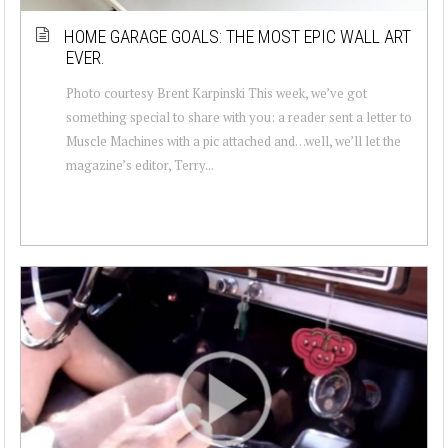
HOME GARAGE GOALS: THE MOST EPIC WALL ART
EVER.
Photo courtesy Brent Karpinski This week, we’ve got
something special to share with you: a reader sent a letter to
Muscle Machines with a pic attached and…well, we’ll let the
magazine’s editor, Terry...