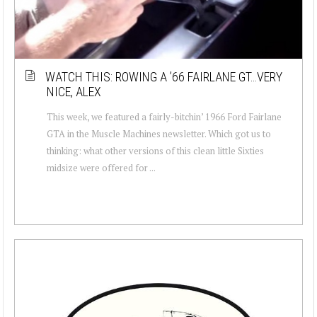
WATCH THIS: ROWING A ’66 FAIRLANE GT…VERY
NICE, ALEX
This week, we featured a fairly-bitchin’ 1966 Ford Fairlane
GTA in the Muscle Machines newsletter. Which got us to
thinking: what other versions of this clean little Sixties
midsize were offered for ...