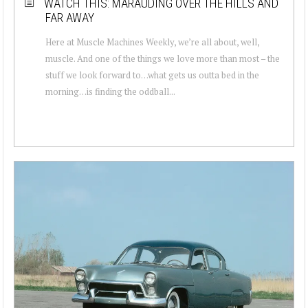
WATCH THIS: MARAUDING OVER THE HILLS AND
FAR AWAY
Here at Muscle Machines Weekly, we’re all about, well,
muscle. And one of the things we love more than most – the
stuff we look forward to…what gets us outta bed in the
morning…is finding the oddball...