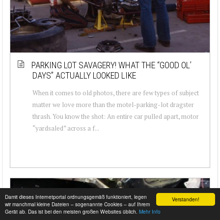
PARKING LOT SAVAGERY! WHAT THE “GOOD OL’
DAYS” ACTUALLY LOOKED LIKE
When it comes to old photos, there are few types of subject
matter we love more than the motel-parking-lot dragster
thrash. You know the shot: An entire car pulled apart, motor
“yardsaled” across a f...
Damit dieses Internetportal ordnungsgemäß funktioniert, legen
Verstanden!
wir manchmal kleine Dateien – sogenannte Cookies – auf Ihrem
Gerät ab. Das ist bei den meisten großen Websites üblich.
Mehr Info