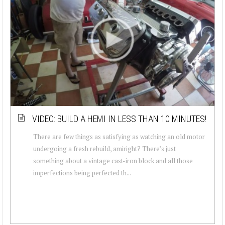
VIDEO: BUILD A HEMI IN LESS THAN 10 MINUTES!
There are few things as satisfying as watching an old motor
undergoing a fresh rebuild, amiright? There’s just
something about a vintage cast-iron block and all those
imperfections being perfected th...