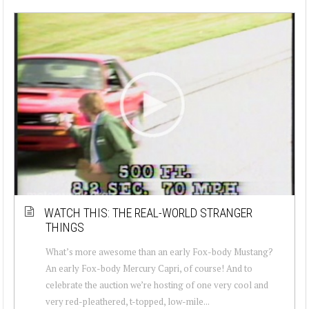
WATCH THIS: THE REAL-WORLD STRANGER
THINGS
What’s more awesome than an early Fox-body Mustang?
An early Fox-body Mercury Capri, of course! And to
celebrate the auction we’re hosting of one very cool and
very red-pleathered, t-topped, low-mile...