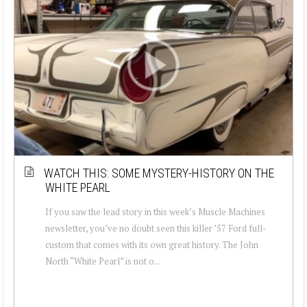
WATCH THIS: SOME MYSTERY-HISTORY ON THE
WHITE PEARL
If you saw the lead story in this week’s Muscle Machines
newsletter, you’ve no doubt seen this killer ’57 Ford full-
custom that comes with its own great history. The John
North “White Pearl” is not o...