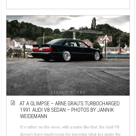
AT A GLIMPSE – ARNE GRAU’S TURBOCHARGED
1991 AUDI V8 SEDAN – PHOTOS BY JANNIK
WEIDEMANN
It's rather on-the-nose, with a name like that: the Audi V8
doesn't leave much room for guessing what lies under the