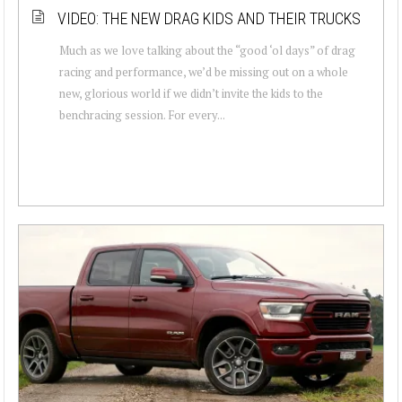
VIDEO: THE NEW DRAG KIDS AND THEIR TRUCKS
Much as we love talking about the “good ‘ol days” of drag
racing and performance, we’d be missing out on a whole
new, glorious world if we didn’t invite the kids to the
benchracing session. For every...