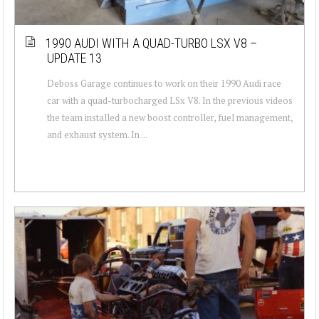
1990 AUDI WITH A QUAD-TURBO LSX V8 –
UPDATE 13
Deboss Garage continues to work on their 1990 Audi race
car with a quad-turbocharged LSx V8. In the previous videos
the team installed a new boost controller, fuel management,
and exhaust system. In ...