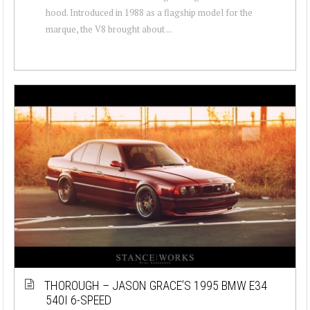
hood. Introduced in 1988 as a flagship model for the
marque, the V8 brought about ...
THOROUGH – JASON GRACE’S 1995 BMW E34
540I 6-SPEED