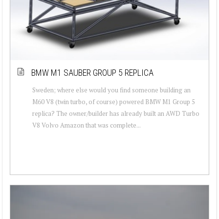
BMW M1 SAUBER GROUP 5 REPLICA
Sweden; where else would you find someone building an
M60 V8 (twin turbo, of course) powered BMW M1 Group 5
replica? The owner/builder has already built an AWD Turbo
V8 Volvo Amazon that was complete...