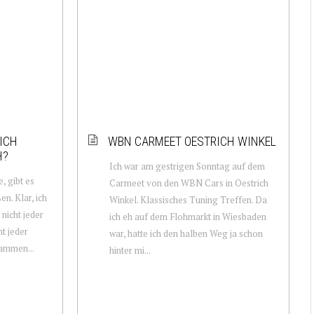
ICH
WBN CARMEET OESTRICH WINKEL
H?
Ich war am gestrigen Sonntag auf dem
e, gibt es
Carmeet von den WBN Cars in Oestrich
n. Klar, ich
Winkel. Klassisches Tuning Treffen. Da
 nicht jeder
ich eh auf dem Flohmarkt in Wiesbaden
ht jeder
war, hatte ich den halben Weg ja schon
sammen...
hinter mi...