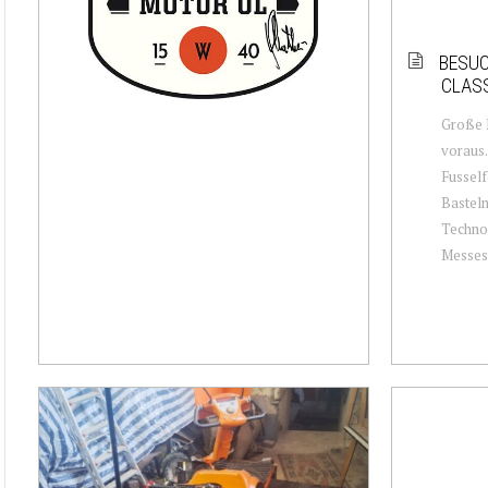
BESUC
CLASS
Große D
voraus
Fusself
Bastelm
Techno 
Messest