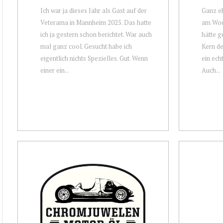
Ich war ja dieses Jahr als Gast auf der
Ganz eh
Veterama in Mannheim 2025. Das hatte
am Woch
ich ja gestern schon berichtet. War auch
hätte g
mal ganz cool. Gesucht habe ich
Kern de
eigentlich nichts Spezielles. Gut. Wenn
ein ech
einer ein...
Auch...