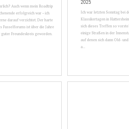
2025
rlich? Auch wenn mein Roadtrip
Ich war letzten Sonntag bei 
enende erfolgreich war – ich
Klassikertagen in Hattershe
erne darauf verzichtet. Der harte
sich dieses Treffen so vorste
s Fusselforums ist über die Jahre
einige Straßen in der Innenst
t guter Freundeskreis geworden.
auf denen sich dann Old- un
a...