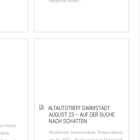
entspricht wieder...
ALTAUTOTREFF DARMSTADT
AUGUST 23 – AUF DER SUCHE
NACH SCHATTEN
om Wetter
Strahlender Sonnenschein, Temperaturen
rklich
um die 30°C – Hochsommer in Darmstadt.