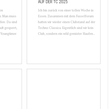
AUF DER TC 2025
den
Ich bin zurück von einer tollen Woche in
im. Man muss
Essen. Zusammen mit dem Fusselforum
llen: Da sind
hatten wir wieder einen Clubstand auf der
adt gesperrt,
Techno Classica. Eigentlich sind wir kein
d Youngtimer
Club, sondern ein wild gemixter Haufen...