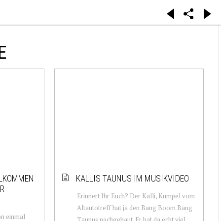
E
LLKOMMEN
KALLIS TAUNUS IM MUSIKVIDEO
ER
Erinnert Ihr Euch? Der Kalli, Kumpel vom
Altautotreff hat ja den Bang Boom Bang
on einmal
Taunus nachgebaut. Er hat da echt viel