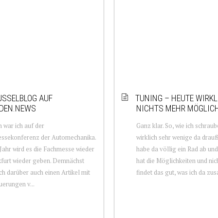
USSELBLOG AUF
TUNING – HEUTE WIRKL
DEN.NEWS
NICHTS MEHR MÖGLIC
n war ich auf der
Ganz klar. So, wie ich schraub
essekonferenz der Automechanika.
wirklich sehr wenige da drauße
Jahr wird es die Fachmesse wieder
habe da völlig ein Rad ab und
kfurt wieder geben. Demnächst
hat die Möglichkeiten und nic
ch darüber auch einen Artikel mit
findet das gut, was ich da zu
erungen v...