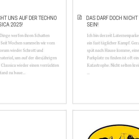
HT UNS AUF DER TECHNO
DAS DARF DOCH NICHT
ICA 2025!
SEIN!
inge werfen ihren Schatten
Ich bin derzeit Laternenparker
. Seit Wochen sammeln wir vom
ein fast täglicher Kampf. Ger
orum wieder Schrott und
spät nach Hause komme, eine
aterial, um auf der diesjährigen
Parkplatz zu finden ist oft ei
Classica wieder einen verrückten
Katastrophe. Nicht selten kre
and zu baue...
...