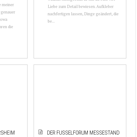
e meiner
Liebe zum Detail bewiesen. Aufkleber
, genauer
nachfertigen lassen, Dinge geändert, die
Nowa
be...
hren die
RSHEIM
DER FUSSELFORUM MESSESTAND