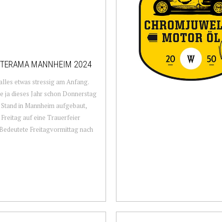
ETERAMA MANNHEIM 2024
alles etwas stressig am Anfang.
te ja dieses Jahr schon Donnerstag
 Stand in Mannheim aufgebaut,
h Freitag auf eine Trauerfeier
 Bedeutete Freitagvormittag nach