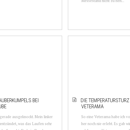
Messestand nicht zu neh...
UBERKUMPELS BEI
DIE TEMPERATURSTURZ
UBE
VETERAMA
 gerade ausgeknockt. Mein linker
So eine Veterama habe ich v
 entzündet, was das Laufen sehr
her noch nie erlebt. Es gab wi