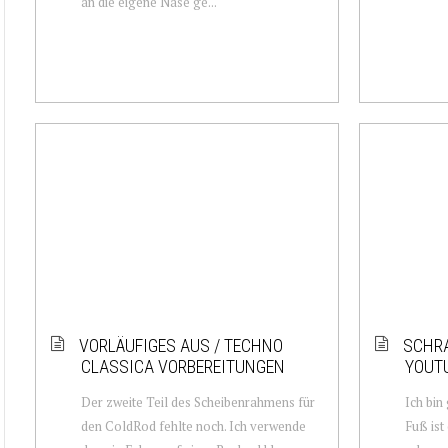
an die eigene Nase ge...
VORLÄUFIGES AUS / TECHNO
SCHRA
CLASSICA VORBEREITUNGEN
YOUT
Der zweite Teil des Scheibenrahmens für
Ich bin
den ColdRod fehlte noch. Ich verwende
Fuß ist