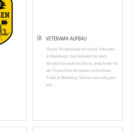
VETERAMA AUFBAU
Dieses Wochenende ist wieder Veterama
in Mannheim. Das bedeutet für mich
diesmal besonderen Stress, denn heute ist
die Trauerfeier für meine verstorbene
Tante in Nürnberg. Und da setze ich ganz
klar ...