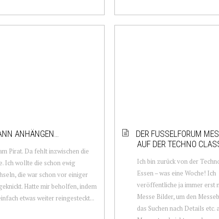
KANN ANHÄNGEN…
DER FUSSELFORUM ME
AUF DER TECHNO CLAS
am Pirat. Da fehlt inzwischen die
Ich bin zurück von der Techno
. Ich wollte die schon ewig
Essen – was eine Woche! Ich
seln, die war schon vor einiger
veröffentliche ja immer erst 
geknickt. Hatte mir beholfen, indem
Messe Bilder, um den Messe
einfach etwas weiter reingesteckt...
das Suchen nach Details etc.