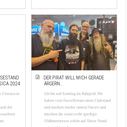
SSESTAND
DER PIRAT WILL MICH GERADE
SICA 2024
ÄRGERN…
 Classica in
Ich bin seit Sonntag im Ruhrpott. Wir
haben vom Fusselforum einen Clubstand
nach der
und machen wieder einmal Furore und
besuchern
mischen die sonst recht spießige
 am
Oldtimermesse schön auf. Unser Stand