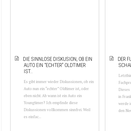
DIE SINNLOSE DISKUSION, OB EIN
DER F
AUTO EIN “ECHTER” OLDTIMER
SCHA
IST…
Letzthi
Es gibt immer wieder Diskussionen, ob ein
Fachpr
Auto nun ein “echter” Oldtimer ist, oder
Dieses 
eben nicht. Ab wann ist ein Auto ein
in Fran
Youngtimer? Ich empfinde diese
werde i
Diskussionen vollkommen sinnfrei. Weil
den Neu
es einfac...